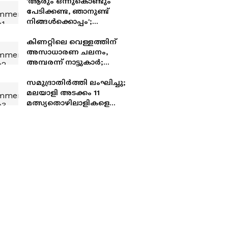
'ആരും ഒന്നുകൊണ്ടും
പേടിക്കണ്ട, ഞാനുണ്ട്
നിങ്ങൾക്കൊപ്പം';
പ്രതിപക്ഷത്ത് നിന്നും
എൻഡിഎയിലെത്തിയ
കിണറ്റിലെ വെള്ളത്തിന്
എംപിമാരോട് പ്രധാനമന്ത്രി
അസാധാരണ ചലനം,
അമ്പരന്ന് നാട്ടുകാർ;
പ്രകൃതിയുടെ വികൃതിയോ
അതോ മറ്റെന്തെങ്കിലും?
സമുദ്രാതിർത്തി ലംഘിച്ചു;
മലയാളി അടക്കം 11
മത്സ്യതൊഴിലാളികളെ
കസ്റ്റഡിയിലെടുത്ത്
ശ്രീലങ്കൻ നാവികസേന