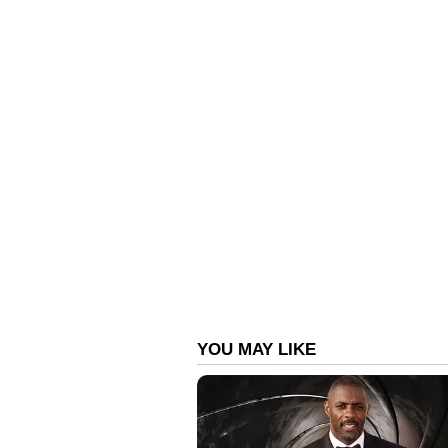
അതേസമയം അണ്ണാ ഡിഎംകെയുടെ കോ
താൻ തന്നെയാണെന്നാണ് പനീ‍ർശ
കെ.പി.മുനുസ്വാമിയേയും താൻ പാർട്ടി
ഒപിഎസ് പറയുന്നു. പാർട്ടിയുടെ 
മറ്റാരെയും അനുവദിക്കരുത് എന്നു
ഇപിഎസ് താൽക്കാലിക ജനറൽ സെക്രട
ഭരണഘടനപ്രകാരം നിലനിൽക്കില്ല
സെക്രട്ടറിയുമായ വി.കെ.ശശിക
സെക്രട്ടറി ആകണമെന്നാണ്. അതേസമ
ആസ്ഥാനം തുറന്നുകിട്ടണമെന്ന് ആ
സമീപിച്ചു.