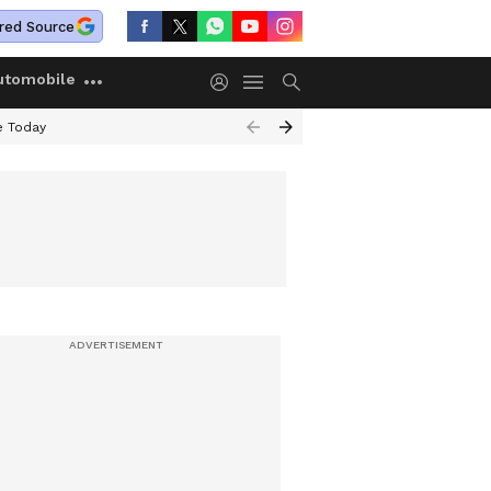
red Source
utomobile
e Today