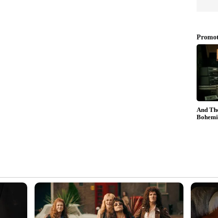
 ഓഡിനേറ്ററും പാർട്ടി ട്രഷററും ഇപ്പോഴും
െൽവത്തിന്‍റെ അവകാശവാദം. ഇപിഎസിനേയും
ക്ക് പുറത്താക്കിയിരിക്കുന്നു എന്നായിരുന്നു എന്നും
അക്കൗണ്ടിലുള്ള പണം കൈകാര്യം ചെയ്യാൻ
കാട്ടി ബാങ്കുകൾക്ക് ഒപിഎസ് കത്ത് നൽകി.
്ടറി സ്ഥാനം ഏറ്റെടുത്ത നടപടി പാർട്ടി
െന്ന് ജയലളിതയുടെ തോഴിയും മുൻ ജനറൽ
ല പറഞ്ഞു. ജനങ്ങളുടെ ആഗ്രഹം താൻ ജനറൽ
യം റവന്യൂ അധികൃതർ പൂട്ടി സീൽ വച്ച പാർട്ടി
വശ്യപ്പെട്ട് ഇപിഎസ് മദ്രാസ് ഹൈക്കോടതിയെ