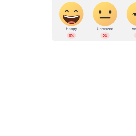
പാർട്ടി സംസ്ഥാന കമ്മിറ്റി ഓഫീസ്
പങ്കുണ്ടെന്ന് കാട്ടി അണ്ണാ ഡിഎം
റോയാപേട്ട് പൊലീസിൽ പരാതി ന
രേഖകളും ഒപിഎസും സംഘവും മോഷ്
മാരകായുധങ്ങളുമായി സംഘം ചേരൽ
നശിപ്പിക്കൽ അടക്കം ഏഴ് വകുപ്
കേസെടുത്തിട്ടുണ്ട്. ഇപിഎസ് പ
എടുത്തവയും പൊലീസ് സ്വമേധയാ എ
ഒപിഎസിനെ പ്രതി ചേർക്കണം എന്നാ
മുൻവാതിൽ ചവിട്ടിത്തുറന്നാണ്