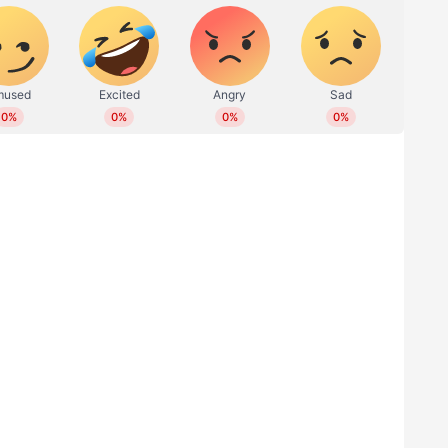
 ആക്രമിച്ച സംഭവത്തിൽ ഒപിഎസിനും കൂട്ടർക്കും
കെയുടെ ദക്ഷിണ ചെന്നൈ ജില്ലാ സെക്രട്ടറിയാണ്
ൽകിയത്. ഓഫീസിലുണ്ടായിരുന്ന വസ്തുവകകളും
ടിച്ചുകൊണ്ടുപോയെന്നും പരാതിയിൽ പറയുന്നു.
, അതിക്രമിച്ചുകടക്കൽ, വധശ്രമം, പൊതുമുതൽ
പുകൾ ചുമത്തി 400 പേർക്കെതിരെ പൊലീസ്
ക്ഷവും ഒപിഎസ് പക്ഷവും നൽകിയ പരാതികളിൽ
ടുത്ത കേസും നിലവിലുണ്ട്. ഇതിന് പുറമേയാണ്
വശ്യപ്പെടുന്ന പരാതി. ഇന്നലെ ഓഫീസിന്‍റെ
 അണികൾ ഒപിഎസിനെ ഉള്ളിലേക്ക് കൊണ്ടുപോയത്.