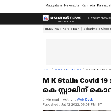
Malayalam
Newsable
Kannada
Kannada
Latest News
TRENDING :
Kerala Rain
Sabarimala Ghee
HOME
NEWS
INDIA NEWS
M K STALIN COVID 19 
M K Stalin Covid 19
കെ സ്റ്റാലിന് കൊവ
Author :
Web Desk
2
Min read
Published :
Jul 12 2022, 06:08 PM IST