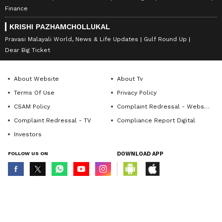
Finance
KRISHI PAZHAMCHOLLUKAL
Pravasi Malayali World, News & Life Updates
Gulf Round Up
Dear Big Ticket
About Website
About Tv
Terms Of Use
Privacy Policy
CSAM Policy
Complaint Redressal - Website
Complaint Redressal - TV
Compliance Report Digital
Investors
FOLLOW US ON
DOWNLOAD APP
© Copyright 2026 Asianxt Digital Technologies Private Limited (Formerly
known as Asianet News Media & Entertainment Private Limited) | All Rights
Reserved