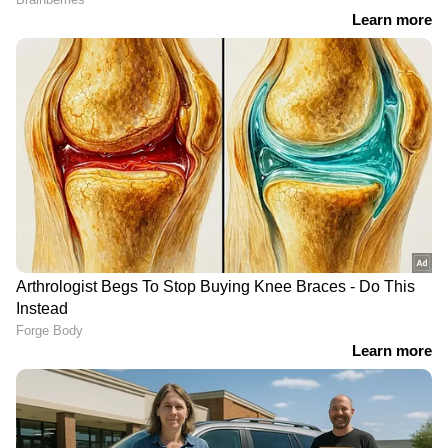
മാസശമ്പളം 15,000 രൂപ;
ചെറുമകന്റെ മരണം
രാമക്ഷേത്രത്തിൽനിന്ന്
തളർത്തി; പ്രതിശ്രുത വധു
ദിവസവും കവർന്നത് 8
കൊലപ്പെടുത്തിയ കേതൻ
ലക്ഷം രൂപവരെ; ഭൂമിയും
അ​​ഗർവാളിന്റെ മുത്തച്ഛൻ
വാഹനങ്ങളും വാങ്ങിക്കൂട്ടി
അന്തരിച്ചു
Related Articles
'ചിഹ്നം നിലനിർത്തും, പോരാട്ടം
തുടരും';ഒടുവിൽ മൗനം വെടിഞ്ഞ് മമത,
അയോധ്യ
'പ്രണയത്തിന് കണ്ണില്ല,
വിമതർക്കെതിരെ ഒളിയമ്പുകൾ
സംഭാവനക്കൊള്ള:
മൂക്കില്ല, അതിർത്തിയില്ല',
മൗനം വെടിഞ്ഞു, ചിഹ്നം പോയാലും
പ്രതികളുടെ
സ്നാപ് ചാറ്റിൽ
അടിത്തറ തകരില്ല ; പട നയിക്കാൻ
മൊബൈൽഫോണുകളിൽ
പരിചയപ്പെട്ട കാമുകിയെ
നേരിട്ടിറങ്ങി മമത
നിർണായകവിവരങ്ങൾ?
കാണാൻ പാകിസ്ഥാനിൽ
ഭൂമി ഇടപാടുകളിലും
നിന്ന് ഇന്ത്യയിലെത്തി
ക്രമക്കേട്; പ്രതിപക്ഷ
യുവാവ്