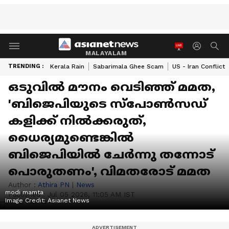
MALAYALAM
TRENDING :
Kerala Rain
Sabarimala Ghee Scam
US - Iran Conflict
ഒടുവിൽ മൗനം വെടിഞ്ഞ് മമത,
'ബിജെപിയുടെ സ്പോൺസഡ്
കളിക്ക് നിൽക്കരുത്,
ധൈര്യമുണ്ടെങ്കിൽ
ബിജെപിയിൽ ചേർന്നു തന്നോട്
പൊരുതണം', വിമതരോട് മമത
Author :
Athira PN
|
News
modi mamta
Published :
Jul 05 2026, 11:05 AM IST
Image Credit:
Asianet News