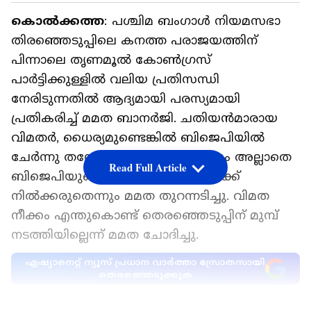
കൊൽക്കത്ത
: പശ്ചിമ ബംഗാൾ നിയമസഭാ
തിരഞ്ഞെടുപ്പിലെ കനത്ത പരാജയത്തിന്
പിന്നാലെ തൃണമൂൽ കോൺഗ്രസ്
പാർട്ടിക്കുള്ളിൽ വലിയ പ്രതിസന്ധി
നേരിടുന്നതിൽ ആദ്യമായി പരസ്യമായി
പ്രതികരിച്ച് മമത ബാനർജി. ചതിയൻമാരായ
വിമതർ, ധൈര്യമുണ്ടെങ്കിൽ ബിജെപിയിൽ
ചേർന്നു തന്നോട് പൊരുതണമെന്നും അല്ലാതെ
Read Full Article
ബിജെപിയുടെ സ്പോൺസഡ് കളിക്ക്
നിൽക്കരുതെന്നും മമത തുറന്നടിച്ചു. വിമത
നീക്കം എന്തുകൊണ്ട് തെരഞ്ഞെടുപ്പിന് മുമ്പ്
നടത്തിയില്ലെന്ന് മമത ചോദിച്ചു.
ഏഷ്യാനെറ്റ് ന്യൂസ് പ്രധാന വാർത്താ സ്രോതസായി
തെരഞ്ഞെടുക്കുക