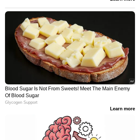
ഓഫീസായി പ്രവർത്തിക്കുകയെന്നും അവർ
പ്രഖ്യാപിച്ചു.
ടിഎംസിയുടെ വൻ പരാജയം
നിയമസഭാ തിരഞ്ഞെടുപ്പിലെ പരാജയത്തിന്
പിന്നാലെയാണ് തൃണമൂൽ കോൺഗ്രസിൽ
വലിയ തോതിലുള്ള കൂട്ടക്കൊഴിഞ്ഞുപോക്ക്
ആരംഭിച്ചത്. പാർട്ടിയുടെ 80 എം.എൽ.എമാരിൽ
ഭൂരിഭാഗവും ഋതബ്രത ബാനർജിയുടെ
നേതൃത്വത്തിൽ പുതിയ വിഭാഗം
രൂപീകരിക്കുകയും ലോക്സഭാ എം.പിമാർ
മൂന്നാമതൊരു ചേരിയുണ്ടാക്കുകയും
ചെയ്തതോടെയാണ് 'യഥാർത്ഥ തൃണമൂൽ
ആര്' എന്ന തർക്കം രൂക്ഷമായത്. വിമത
എം.എൽ.എമാർ മമതയുടെ നേതൃത്വത്തെ