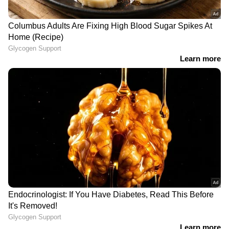
ഹെലികോപ്റ്ററിലും തെരച്ചിൽ;‍‍‍
ഞാൻ നൽകിയതാണ്. 2026-ലെ
ബോട്ടുകളിൽ വിവിധ
തിരഞ്ഞെടുപ്പിൽ നിങ്ങളുടെ നാമനിർദ്ദേശ
സംഘങ്ങളായി തിരിഞ്ഞ്
പത്രികകളിൽ ഒപ്പുവെച്ചത് ഞാനാണ്.
തെരയുന്നു
തിരഞ്ഞെടുപ്പ് കഴിഞ്ഞ് രണ്ട് മാസത്തിനുള്ളിൽ
നിങ്ങൾ എങ്ങനെയാണ് വഞ്ചകരായത്?
അതിനൊരു പരിധിയുണ്ടാകണം. നിങ്ങൾ
ഇപ്പോൾ ബി.ജെ.പിക്കൊപ്പമാണ്. തൃണമൂലിന്റെ
പ്രത്യയശാസ്ത്രം ബി.ജെ.പി വിരുദ്ധമായതിനാൽ
ഇതിങ്ങനെ മുന്നോട്ട് കൊണ്ടുപോകാനാകില്ല
ചന്ദ്രിമ ഭട്ടാചാര്യയുടെ പുറത്തുപോക്കിന്
പിന്നാലെ ദേശീയ-സംസ്ഥാന തലങ്ങളിൽ
പാർട്ടിയുടെ ചുമതല താൻ ഏറ്റെടുത്തതായി
മമത അറിയിച്ചു. തന്റെ വസതിയിലുള്ള
ഓഫീസായിരിക്കും ഇനി തൃണമൂലിന്റെ പ്രധാന