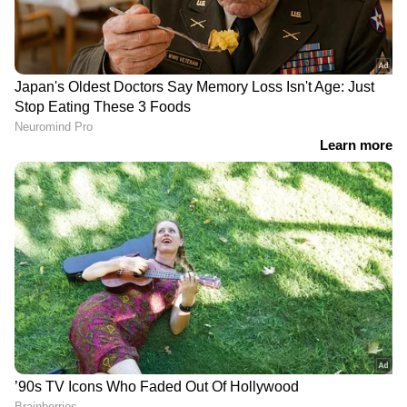
രാജിവെച്ചു'. മകൻ നേരത്തെ തന്നെ തൃണമൂൽ
വിരുദ്ധ ചേരിക്കൊപ്പം ചേർന്നതിനാൽ നിലവിലെ
സാഹചര്യം അവർ എന്നെ
അറിയിച്ചിരുന്നുവെന്ന് മമത പറഞ്ഞു.
DOWNLOAD APP
RECOMMENDED STORIES