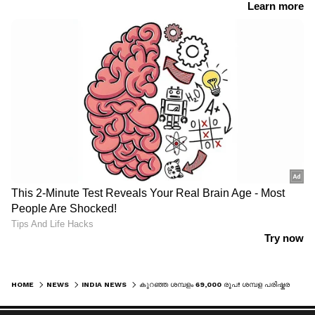
HOME
NEWS
INDIA NEWS
കുറഞ്ഞ ശമ്പളം 69,000 രൂപ! ശമ്പള പരിഷ്കരണത്തിൽ നിർണായക നീക്കം; എട്ടാം ശമ്പള കമ്മീഷൻ അന്തിമ സമയപരിധി വീണ്ടും നീട്ടി