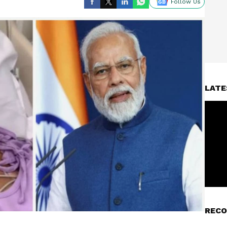
Follow Us
LATE
RECO