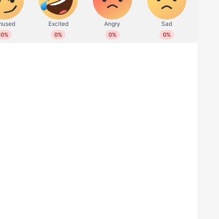
ാമത്തെ മകൾ രോഹിണി താമസിക്കുന്നത്. ചികിത്സ