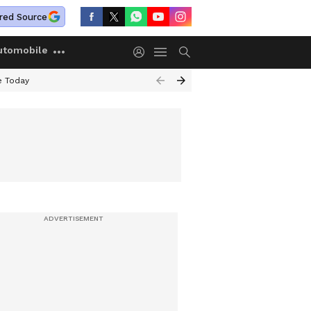
red Source
utomobile
e Today