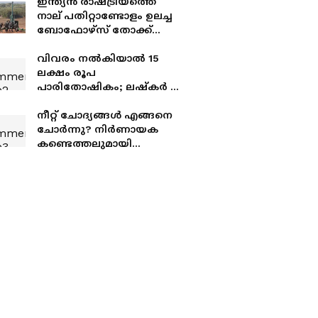
ഇന്ത്യൻ രാഷ്ട്രീയത്തെ
നാല് പതിറ്റാണ്ടോളം ഉലച്ച
ബോഫോഴ്‌സ് തോക്ക്
ഇടപാട് അഴിമതിക്കേസ്;
നിയമനടപടികൾ
വിവരം നൽകിയാൽ 15
അവസാനിപ്പിച്ച്
ലക്ഷം രൂപ
സുപ്രീംകോടതി
പാരിതോഷികം; ലഷ്കർ ഇ
തൊയ്ബ കമാൻഡർ
ലത്തീഫ് ഭട്ടിനെ പിടികൂടാൻ
നീറ്റ് ചോദ്യങ്ങൾ എങ്ങനെ
സുരക്ഷാ സേന
ചോർന്നു? നിർണായക
കണ്ടെത്തലുമായി
സിബിഐ