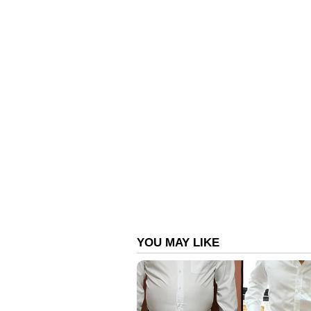
സിം​ഗപ്പൂരിലേക്ക് മാറ്റിയതും രോ
തകരാറിനെ തുടർന്ന് വർഷങ്ങളായി 
പ്രസാദ് യാദവ്. വൃക്ക മാറ്റിവെക്കാ
സിംഗപ്പൂരിലാണ് രോഹിണി താമസിക്
ഇടപെടാറുണ്ട്. സോഷ്യൽമീഡിയ
ഉത്തമയായ മകളാണ് രോഹിണി, ഭ
യാദവിന്റെ മകളെ അഭിനന്ദിച്ച് ​ഗ