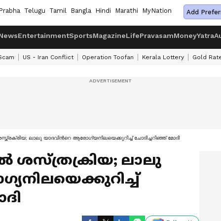
Prabha
Telugu
Tamil
Bangla
Hindi
Marathi
MyNation
Add Prefer
News
Entertainment
Sports
Magazine
Life
Pravasam
Money
Yatra
A
 Scam
US - Iran Conflict
Operation Toofan
Kerala Lottery
Gold Rat
 ശസ്ത്രക്രിയ; ലാലു യാദവിന്‍റെ ആരോ​ഗ്യനിലയെക്കുറിച്ച് ചോദിച്ചറിഞ്ഞ് മോദി
്കൽ ശസ്ത്രക്രിയ; ലാലു
്യനിലയെക്കുറിച്ച്
ോദി