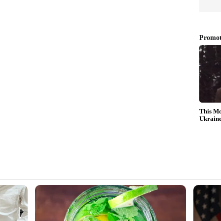
ഹിണിയുടെ നിർബന്ധപ്രകാരമായിരുന്നു. വൃക്ക
ദില്ലി എയിംസിൽ ചികിത്സയിലായിരുന്ന ലാലു
ൻ എയിംസിലെ ഡോക്ടർമാർ നിർദ്ദേശിച്ചിരുന്നില്ല.
കുന്നതെങ്കിലും ബിഹാർ രാഷ്ട്രീയത്തിൽ
യിൽ വളരെ സജീവമാണ് അവർ.
ാവി തലമുറക്ക് മാതൃക'; ലാലു പ്രസാദ്
ിരിരാജ് സിം​ഗ്