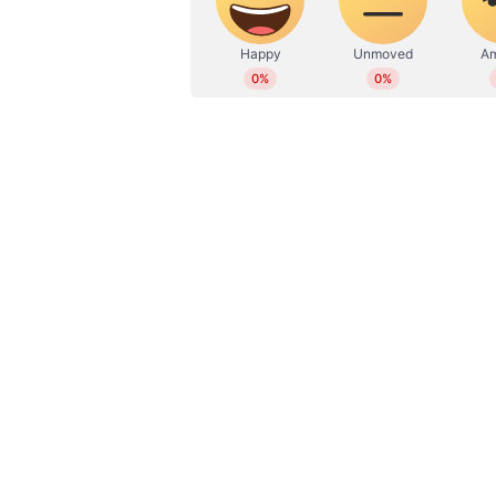
WD
Web Desk
സിംഗപ്പൂരിലാണ് ലാലുവിന്റെ രണ്ട