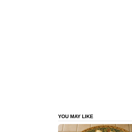
പരസ്യപ്പെടുത്താത്തതിനെ പ്രശാന്
രേഖകളുടെ കൃത്യമായ ഓഡിറ്റിംഗ് വേ
എണ്ണണമെന്നും ഇവർ ആവശ്യപ്പെട്ടു.
ചന്ദ്രബാബു നായിഡുവിന്റെ നേതൃ
അധികാരത്തിലെത്തിയത്.