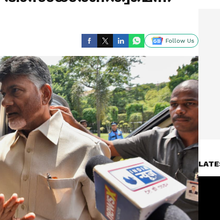
Follow Us
LATE