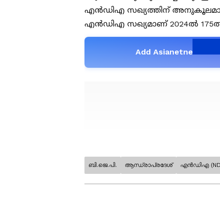
എൻഡിഎ സഖ്യത്തിന് അനുകൂലമായ
എൻഡിഎ സഖ്യമാണ് 2024ൽ 175ൽ 1
Add Asianetnews as 
പുലർച്ചെ 2 മണി വരെ പ
ബി.ജെ.പി.
ആന്ധ്രാപ്രദേശ്
എൻഡിഎ (ND
3500ഓളം ബൂത്തുകളിൽ പുലർച്ചെ 
ആരോപണം. രാത്രി 8 മണിക്കും പുല
വോട്ടുകളാണ് രേഖപ്പെടുത്തിയത്.
ഒരു വോട്ട് രേഖപ്പെടുത്തിയെന്നും