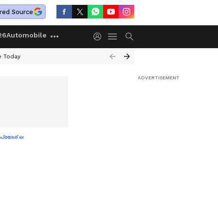
red Source
26
Automobile
e Today
ധ്ര പ്രദേശ് തെരഞ്ഞെടുപ്പിൽ അസാധാരണത്വമെന്ന് ആരോപണം