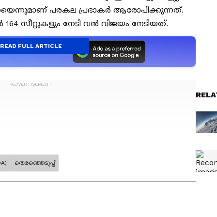
െന്നുമാണ് പരകല പ്രഭാകർ ആരോപിക്കുന്നത്.
64 സീറ്റുകളും നേടി വൻ വിജയം നേടിയത്.
READ FULL ARTICLE
a Preferred Source
ോളിംഗ് നടന്നുവെന്ന് ആരോപണം
A)
തെരഞ്ഞെടുപ്പ്
2 മണി വരെ പോളിംഗ് നടന്നുവെന്നുമാണ്
ർച്ചെ 2 മണിക്കും ഇടയിലായി 52ലക്ഷം
 അർദ്ധ രാത്രിക്ക് ശേഷം ഓരോ 20 സെക്കൻഡിലും
 പരകല പ്രഭാകർ ആരോപിക്കുന്നത്. ഒരാൾ വോട്ട്