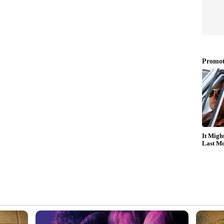
ത് ഭൂഷൺ ചോദ്യം ചെയ്തു. തെരഞ്ഞെടുപ്പ്
ണമെന്നും വിവിപാറ്റ് സ്ലിപ്പുകൾ നിർബന്ധമായും
 175 സീറ്റുകളിൽ 164 സീറ്റുകളും നേടിയാണ്
ത്വത്തിലുള്ള എൻഡിഎ സഖ്യം ആന്ധ്രയിൽ