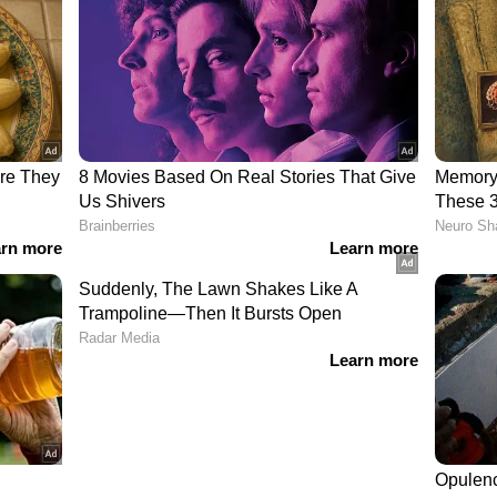
ന്ന
'അപകടമുണ്ടാക്കിയ കാർ
ഓടിച്ചത് താൻ തന്നെ', ബ്രിട്ടനിൽ
ർത്തി
നടപ്പാതയിലുണ്ടായിരുന്നവരെ
കാറിടിച്ച് തെറിപ്പിച്ച മലയാളി
കുന്നത്
റിമാൻഡിൽ
ീഡിയോ കാണാം
്
മുള്ള എല്ലാ
India News
അറിയാൻ
് വാർത്തകൾ.
Malayalam News
തത്സമയ
ള വിശകലനവും സമഗ്രമായ റിപ്പോർട്ടിംഗും —
ഏത് സമയത്തും, എവിടെയും വിശ്വസനീയമായ