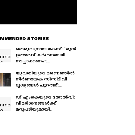
MMENDED STORIES
തെരുവുനായ കേസ്: `മുൻ
ഉത്തരവ് കർശനമായി
നടപ്പാക്കണം';
മൃഗസ്നേഹികളുടെ
അപേക്ഷ തള്ളി
യുവതിയുടെ മരണത്തിൽ
സുപ്രീംകോടതി
നിർണായക സിസിടിവി
ദൃശ്യങ്ങൾ പുറത്ത്;
മുകളിലേക്ക് പോകുന്നതും
മിനിറ്റുകൾക്കകം
ഡിഎംകെയുടെ തോൽവി:
അബോധാവസ്ഥയിൽ
വിമർശനങ്ങൾക്ക്
താഴേക്ക്
മറുപടിയുമായി
കൊണ്ടുവരുന്നതും
ശബരീശന്റെ 'പെൻ'
ദൃശ്യങ്ങളിൽ
ഏജൻസി; 'എല്ലാം
ഞങ്ങളുടെ പിഴവല്ല'