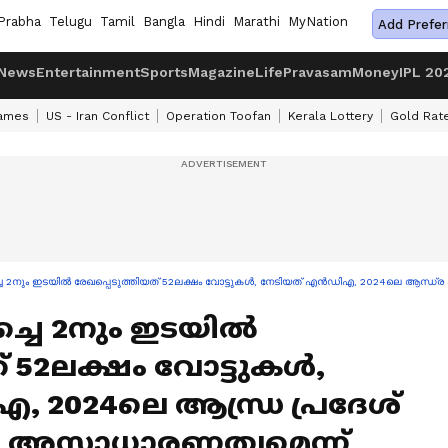
Prabha
Telugu
Tamil
Bangla
Hindi
Marathi
MyNation
Add Prefer
News
Entertainment
Sports
Magazine
Life
Pravasam
Money
IPL 20
ames
US - Iran Conflict
Operation Toofan
Kerala Lottery
Gold Rat
്ചെ 2നും ഇടയിൽ രേഖപ്പെടുത്തിയത് 52ലക്ഷം വോട്ടുകൾ, നേടിയത് എൻഡിഎ, 2024ലെ ആന്
ച്ചെ 2നും ഇടയിൽ
് 52ലക്ഷം വോട്ടുകൾ,
 2024ലെ ആന്ധ്ര പ്രദേശ്
ൽ അസാധാരണത്വമെന്ന്