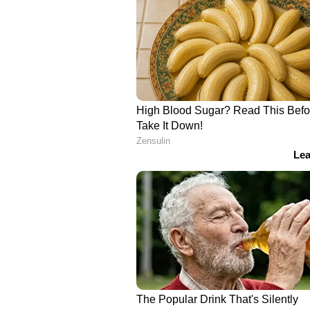
Related Articles
എവറസ്റ്റ് കയറാനെത്തു
വിനോദസഞ്ചാരികളെ
ഭക്ഷണത്തിൽ വിഷം കല
ഹെലികോപ്റ്റർ
രക്ഷാപ്രവർത്തനം, നടക്
ഏഷ്യാനെറ്റ് ന്യൂസ് ലൈവ് വ
വൻ ഇൻഷുറൻസ് തട്ടിപ്പ
ഇന്ത്യയിലെയും ലോകമെമ്പാടു
എപ്പോഴും ഏഷ്യാനെറ്റ് ന്യൂസ
അപ്‌ഡേറ്റുകളും ആഴത്തിലുള്
എല്ലാം ഒരൊറ്റ സ്ഥലത്ത്. 