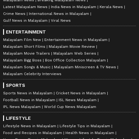
Malayalam News
Breaking Malayalam News
Latest Malayalam News
India News in Malayalam
Kerala News
Crime News
International News in Malayalam
Gulf News in Malayalam
Viral News
ENTERTAINMENT
Malayalam Film New
Entertainment News in Malayalam
Malayalam Short Films
Malayalam Movie Review
Malayalam Movie Trailers
Malayalam Web Series
Malayalam Bigg Boss
Box Office Collection Malayalam
Malayalam Songs & Music
Malayalam Miniscreen & TV News
Malayalam Celebrity Interviews
SPORTS
Sports News in Malayalam
Cricket News in Malayalam
Football News in Malayalam
ISL News Malayalam
IPL News Malayalam
World Cup News Malayalam
LIFESTYLE
Lifestyle News in Malayalam
Lifestyle Tips in Malayalam
Food and Recipes in Malayalam
Health News in Malayalam