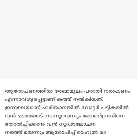
ആരോപണത്തിൽ രേഖാമൂലം പരാതി നൽകണം
എന്നാവശ്യപ്പെട്ടാണ് കത്ത് നൽകിയത്.
ഇന്നലെയാണ് ഹരിയാനയിൽ വോട്ടർ പട്ടികയിൽ
വൻ ക്രമക്കേട് നടന്നുവെന്നും കോൺ​ഗ്രസിനെ
തോൽപ്പിക്കാൻ വൻ ​ഗൂഢാലോചന
നടത്തിയെന്നും ആരോപിച്ച് രാഹുൽ രാ​