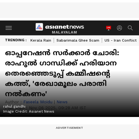
MALAYALAM
TRENDING :
Kerala Rain
Sabarimala Ghee Scam
US - Iran Conflict
ഓപ്പറേഷൻ സർക്കാർ ചോരി:
രാഹുൽ ഗാന്ധിക്ക് ഹരിയാന
തെരഞ്ഞെടുപ്പ് കമ്മീഷന്റെ
കത്ത്, 'രേഖാമൂലം പരാതി
നൽകണം'
Author :
Faseela Moidu
|
News
rahul gandhi
Published :
Nov 06 2025, 09:28 AM IST
Image Credit:
Asianet News