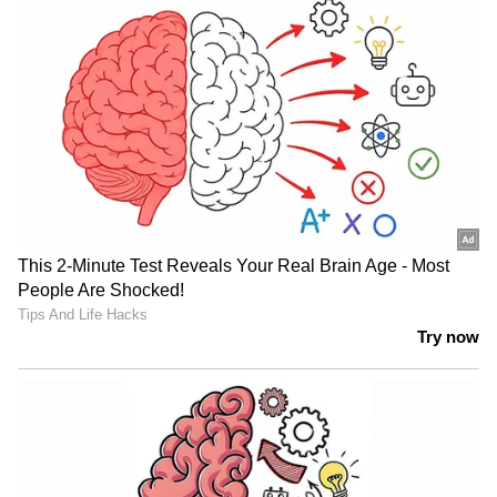
രാഹുലിന്‍റെ വാർത്താസമ്മേളനം തുടങ്ങിയത്.
പൊലീസിനേയും വെല്ലുവിളിക്കുന്ന
ഹരിയാനയിൽ മാധ്യമങ്ങളുടെ പ്രവചനം
അര്‍ജുന്‍ ആയങ്കി?
പോലും അട്ടിമറിച്ച ഫലമാണുണ്ടായത്. എല്ലാ
എക്സിറ്റ് പോളുകളും കോൺഗ്രസിന്
അനുകൂലമായിരുന്നു. പോസ്റ്റൽ വോട്ടുകളിൽ
കോൺഗ്രസിന് മുൻതൂക്കം ഉണ്ടായിരുന്നു.
എന്നാൽ തന്നെ ഞെട്ടിച്ച തട്ടിപ്പാണ് നടന്നത്.
പോസ്റ്റൽ വോട്ടും പോളിങ്ങും സാധാരണ
പോലെയായിരുന്നു. എന്നാൽ ഹരിയാനയിൽ
വ്യത്യസ്തമായിരുന്നു. ഫലം പല തവണ
പരിശോധിച്ചു. അതിൻ്റെ ഫലമാണ് ഇവിടെ
പറയുന്നത്. ഇക്കാര്യം യുവജനങ്ങളോടാണ്
സംസാരിക്കുന്നത്. നിങ്ങളുടെ ഭാവി
കവരുന്നതാണ് ഇതെന്നും രാജ്യത്തെ ജെൻ സി
ഇത് തിരിച്ചറിയണമെന്നും രാഹുൽ ​ഗാന്ധി
പറഞ്ഞു.