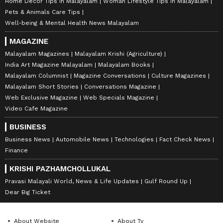
Home Decor Tips in Malayalam
Woman Lifestyle Tips in Malayalam
Pets & Animals Care Tips
Well-being & Mental Health News Malayalam
MAGAZINE
Malayalam Magazines
Malayalam Krishi (Agriculture)
India Art Magazine Malayalam
Malayalam Books
Malayalam Columnist
Magazine Conversations
Culture Magazines
Malayalam Short Stories
Conversations Magazine
Web Exclusive Magazine
Web Specials Magazine
Video Cafe Magazine
BUSINESS
Business News
Automobile News
Technologies
Fact Check News
Finance
KRISHI PAZHAMCHOLLUKAL
Pravasi Malayali World, News & Life Updates
Gulf Round Up
Dear Big Ticket
About Website
About Tv