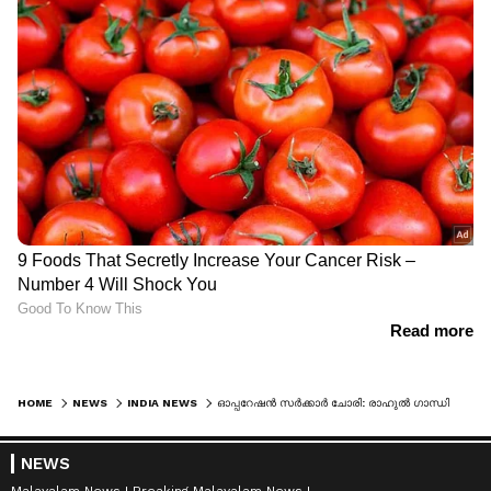
HOME
NEWS
INDIA NEWS
ഓപ്പറേഷൻ സർക്കാർ ചോരി: രാഹുൽ ഗാന്ധിക്ക് ഹരിയാന തെരഞ്ഞെടുപ്പ് കമ്മീഷന്റെ കത്ത്, 'രേഖാമൂലം പരാതി നൽകണം'
NEWS