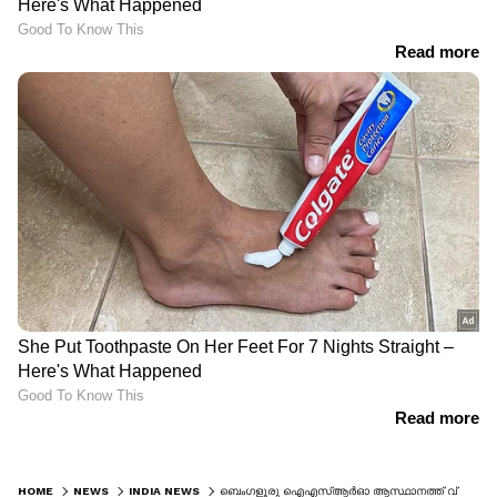
HOME
NEWS
INDIA NEWS
ബെം​ഗളൂരു ഐഎസ്ആർഓ ആസ്ഥാനത്ത് വ്യാജ ബോംബ് ഭീഷണി സന്ദേശം അയച്ചയാൾ പിടിയിൽ; പ്രതി മാനസികാസ്വാസ്ഥ്യമുള്ളയാളെന്ന് പൊലീസ്