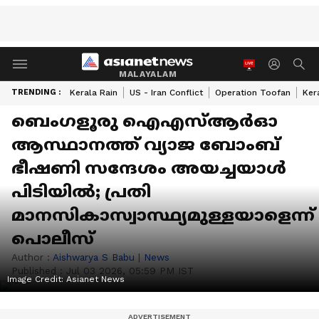
MALAYALAM
TRENDING :
Kerala Rain
US - Iran Conflict
Operation Toofan
Ker
ബെം​ഗളൂരു ഐഎസ്ആർഓ
ആസ്ഥാനത്ത് വ്യാജ ബോംബ്
ഭീഷണി സന്ദേശം അയച്ചയാൾ
പിടിയിൽ; പ്രതി
മാനസികാസ്വാസ്ഥ്യമുള്ളയാളെന്ന്
പൊലീസ്
Author :
Aishwarya S Babu
|
News
Published :
Jul 03 2026, 05:59 PM IST
Image Credit:
Asianet News