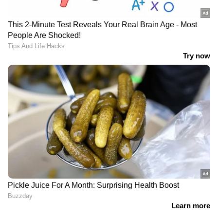
കുഞ്ഞികൃഷ്ണൻ