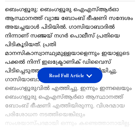
ബെം​ഗളൂരു: ബെം​ഗളൂരു ഐഎസ്ആർഓ
ആസ്ഥാനത്ത് വ്യാജ ബോംബ് ഭീഷണി സന്ദേശം
അയച്ചയാൾ പിടിയിൽ. ഗാസിയാബാദിൽ
നിന്നാണ് സഞ്ജയ് നഗർ പൊലീസ് പ്രതിയെ
പിടികൂടിയത്. പ്രതി
മാനസികാസ്വാസ്ഥ്യമുള്ളയാളെന്നും ഇയാളുടെ
പക്കൽ നിന്ന് ഇലക്ട്രോണിക് ഡിവൈസ്
പിടിച്ചെടുത്തതായും പൊലീസ് അറിയിച്ചു.
Read Full Article
ഗാസിയാബാദിൽ നിന്ന് ഇയാളെ
ബെംഗളൂരുവിൽ എത്തിച്ചു. ഇന്നും ഇന്നലെയും
ബെം​ഗളൂരു ഐഎസ്ആർഓ ആസ്ഥാനത്ത്
ബോംബ് ഭീഷണി എത്തിയിരുന്നു. വിശദമായ
പരിശോധന നടത്തിയെങ്കിലും
സംശയാസ്പദമായി ഒന്നും കണ്ടെത്താനായില്ല.
ഇതിന് പിന്നാലെയാണ് പൊലീസ്