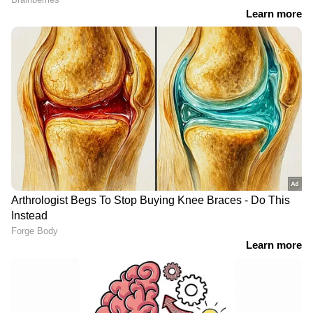
വിവാഹേതര ബന്ധം
വാളുമേന്തി നൃത്തം ചെയ്‌ത്
ആരോപിക്കപ്പെട്ട
കുട്ടികൾ; കടുത്ത
പങ്കാളിക്ക്
പ്രതിഷേധവുമായി
സ്വകാര്യതയ്ക്കുള്ള
ബിജെപി; കേസെടുത്ത്
അവകാശം കവചമായി
പൊലീസ്; ജാൽനയിലെ
ഉപയോഗിക്കാനാവില്ല:
സ്‌കൂളിന്
സുപ്രീം കോടതി
അംഗീകാരമില്ലെന്ന് മന്ത്രി
അയോധ്യ സംഭാവന
കാൽ ഒടിഞ്ഞ് ചികിത്സ
കൊള്ള; സംഘടിത നീക്കം
തേടിയെത്തിയ 18കാരന്
മഹാകുംഭമേള മുതൽ,
തലച്ചോറിൽ അണുബാധ
ട്രസ്റ്റിൻ്റെ കണക്ക്
പിന്നാലെ മരണം, 16
എസ്ഐടി പരിശോധിക്കും
ലക്ഷത്തിന്റെ ബില്ലുമായി
ആശുപത്രി, പ്രതിഷേധം