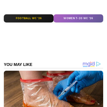
ലഭിക്കാൻ
Asianet News Malayalam
FOOTBALL WC '26
WOMEN T-20 WC '26
ABOUT THE AUTHOR
Aishwarya S Babu
AS
ബെംഗളൂരു
ബോംബ് ഭീഷണി
Follow Us