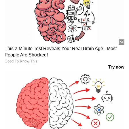
LATEST VIDEOS
കുന്നംകുളത്തെ സ്വകാര്യ ബസ്
അപകടം; അമിത വേഗതയിൽ
പൊലിഞ്ഞത് രണ്ട് ജീവൻ, രണ്ട്
പേരുടെ നില അതീവ ഗുരുതരം
പയ്യന്നൂരിൽ രാഷ്ട്രീയ പോര്
കനക്കുന്നു; മധുസൂദനന്റെ വക്കീൽ
നോട്ടീസിന് മറുപടി നൽകി വി