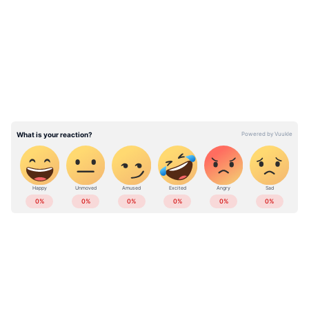
കേസെടുത്തത്. ഐഎസ്ആർഓ
LATEST VIDEOS
അഡ്മിനിസ്ട്രേറ്ററുടെ പരാതിയിലാണ്
കേസെടുത്തത്.
ഏഷ്യാനെറ്റ് ന്യൂസ് പ്രധാന വാർത്താ സ്രോതസായി
തെരഞ്ഞെടുക്കുക
ഇന്ത്യയിലെയും ലോകമെമ്പാടുമുള്ള എല്ലാ
India News
അറിയാൻ എപ്പോഴും ഏഷ്യാനെറ്റ്
ന്യൂസ് വാർത്തകൾ.
Malayalam News
തത്സമയ അപ്‌ഡേറ്റുകളും ആഴത്തിലുള്ള
വിശകലനവും സമഗ്രമായ റിപ്പോർട്ടിംഗും —
എല്ലാം ഒരൊറ്റ സ്ഥലത്ത്. ഏത് സമയത്തും,
എവിടെയും വിശ്വസനീയമായ വാർത്തകൾ