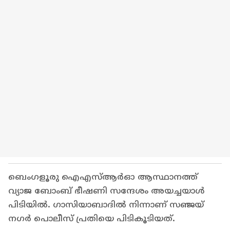
ബെം​ഗളൂരു ഐഎസ്ആർഓ ആസ്ഥാനത്ത്
വ്യാജ ബോംബ് ഭീഷണി സന്ദേശം അയച്ചയാൾ
പിടിയിൽ. ഗാസിയാബാദിൽ നിന്നാണ് സഞ്ജയ്
നഗർ പൊലീസ് പ്രതിയെ പിടികൂടിയത്.