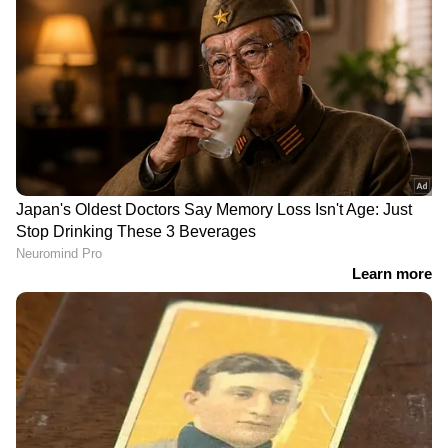
DOWNLOAD APP
ഇന്ത്യയിലെയും ലോകമെമ്പാടുമുള്ള എല്ലാ
India News
അറിയാൻ എപ്പോഴും ഏഷ്യാനെറ്റ്
ന്യൂസ് വാർത്തകൾ.
Malayalam News
തത്സമയ അപ്‌ഡേറ്റുകളും ആഴത്തിലുള്ള
വിശകലനവും സമഗ്രമായ റിപ്പോർട്ടിംഗും —
എല്ലാം ഒരൊറ്റ സ്ഥലത്ത്. ഏത് സമയത്തും,
എവിടെയും വിശ്വസനീയമായ വാർത്തകൾ