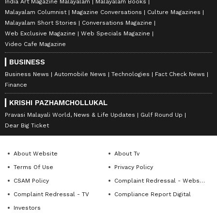
India Art Magazine Malayalam
Malayalam Books
Malayalam Columnist
Magazine Conversations
Culture Magazines
Malayalam Short Stories
Conversations Magazine
Web Exclusive Magazine
Web Specials Magazine
Video Cafe Magazine
BUSINESS
Business News
Automobile News
Technologies
Fact Check News
Finance
KRISHI PAZHAMCHOLLUKAL
Pravasi Malayali World, News & Life Updates
Gulf Round Up
Dear Big Ticket
About Website
About Tv
Terms Of Use
Privacy Policy
CSAM Policy
Complaint Redressal - Website
Complaint Redressal - TV
Compliance Report Digital
Investors