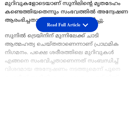
മുറിവുകളോടെയാണ് സുനിലിന്റെ മൃതദേഹം
കണ്ടെത്തിയതെന്നും സംഭവത്തില്‍ അന്വേഷണ
ആരംഭിച്ചതായും പൊലീസ് അറിയിച്ചു.
Read Full Article
സുനില്‍ ട്രെയിനിന് മുന്നിലേക്ക് ചാടി
ആത്മഹത്യ ചെയ്തതാണെന്നാണ് പ്രാഥമിക
നിഗമനം. പക്ഷെ ശരീരത്തിലെ മുറിവുകള്‍
എങ്ങനെ സംഭവിച്ചതാണെന്നത് സംബന്ധിച്ച്
വിശദമായ അന്വേഷണം നടത്തുമെന്ന് പൂനെ
പൊലീസ് അറിയിച്ചു. സംഭവ സ്ഥലത്ത് നിന്ന്
ആത്മഹത്യ കുറിപ്പുകളൊന്നും
LATEST VIDEOS
കണ്ടെത്തിയിട്ടില്ലെന്നും പൊലീസ് മാധ്യമങ്ങളോട്
പറഞ്ഞു.
സുനില്‍ ആത്മഹത്യ ചെയ്യുമെന്ന്
കരുതുന്നില്ലെന്ന് മേഖലയിലെ യുവ മോര്‍ച്ച