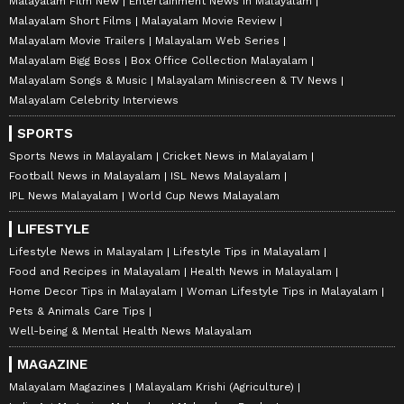
Malayalam Film New
Entertainment News in Malayalam
Malayalam Short Films
Malayalam Movie Review
Malayalam Movie Trailers
Malayalam Web Series
Malayalam Bigg Boss
Box Office Collection Malayalam
Malayalam Songs & Music
Malayalam Miniscreen & TV News
Malayalam Celebrity Interviews
SPORTS
Sports News in Malayalam
Cricket News in Malayalam
Football News in Malayalam
ISL News Malayalam
IPL News Malayalam
World Cup News Malayalam
LIFESTYLE
Lifestyle News in Malayalam
Lifestyle Tips in Malayalam
Food and Recipes in Malayalam
Health News in Malayalam
Home Decor Tips in Malayalam
Woman Lifestyle Tips in Malayalam
Pets & Animals Care Tips
Well-being & Mental Health News Malayalam
MAGAZINE
Malayalam Magazines
Malayalam Krishi (Agriculture)