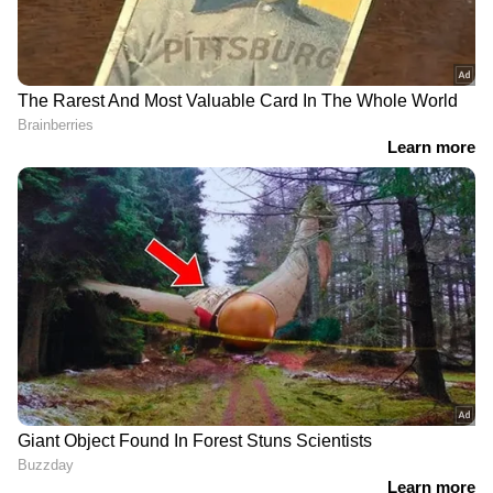
ലഭിക്കാൻ
Asianet News Malayalam
(ആത്മഹത്യ ഒന്നിനും പരിഹാരമല്ല.
അതിജീവിക്കാന്‍ ശ്രമിക്കുക.
മാനസികാരോഗ്യ വിദഗ്ധരുടെ സഹായം
തേടുക. അത്തരം ചിന്തകളുള്ളപ്പോള്‍ 'ദിശ'
ഹെല്‍പ് ലൈനില്‍ വിളിക്കുക. ടോള്‍ ഫ്രീ
നമ്പര്‍: 1056, 0471 255 2056.
RECOMMENDED STORIES