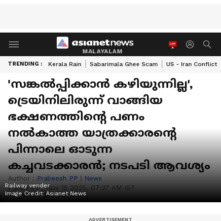
MALAYALAM
TRENDING :
Kerala Rain
Sabarimala Ghee Scam
US - Iran Conflict
'സങ്കൽപ്പിക്കാൻ കഴിയുന്നില്ല',
ട്രെയിനിലിരുന്ന് വാങ്ങിയ
ഭക്ഷണത്തിന്റെ പണം
നൽകാത്ത യാത്രക്കാരന്റെ
പിന്നാലെ ഓടുന്ന
കച്ചവടക്കാരൻ; നടപടി ആവശ്യം
Author :
Prabeesh PP
|
News
Railway vender
Published :
Nov 15 2025, 07:37 AM IST
Image Credit:
Asianet News