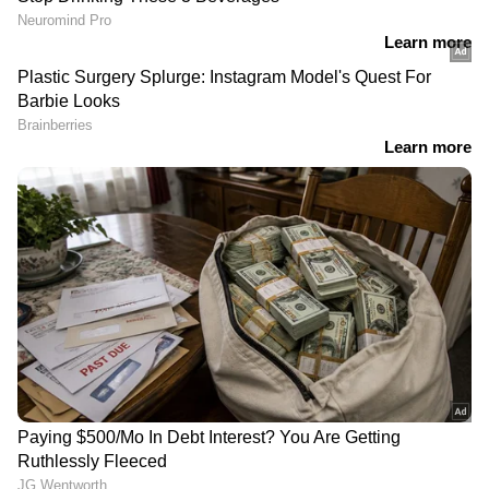
DOWNLOAD APP
ഇന്ത്യയിലെയും ലോകമെമ്പാടുമുള്ള എല്ലാ
India News
അറിയാൻ എപ്പോഴും ഏഷ്യാനെറ്റ്
ന്യൂസ് വാർത്തകൾ.
Malayalam News
തത്സമയ അപ്‌ഡേറ്റുകളും ആഴത്തിലുള്ള
വിശകലനവും സമഗ്രമായ റിപ്പോർട്ടിംഗും —
എല്ലാം ഒരൊറ്റ സ്ഥലത്ത്. ഏത് സമയത്തും,
എവിടെയും വിശ്വസനീയമായ വാർത്തകൾ
ലഭിക്കാൻ
Asianet News Malayalam