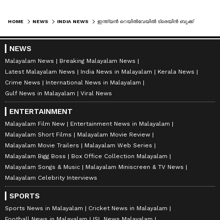
HOME
NEWS
INDIA NEWS
ഇന്ത്യൻ റെയിൽവേയിൽ ട്രെയിൻ ബുക്ക് ചെയ്യുമ്പോൾ ലോര്‍ ബെര്‍ത്ത് കിട്ടാൻ എന്ത് ചെയ്യണം? ടിടിഇ പറയും!
NEWS
Malayalam News
Breaking Malayalam News
Latest Malayalam News
India News in Malayalam
Kerala News
Crime News
International News in Malayalam
Gulf News in Malayalam
Viral News
ENTERTAINMENT
Malayalam Film New
Entertainment News in Malayalam
Malayalam Short Films
Malayalam Movie Review
Malayalam Movie Trailers
Malayalam Web Series
Malayalam Bigg Boss
Box Office Collection Malayalam
Malayalam Songs & Music
Malayalam Miniscreen & TV News
Malayalam Celebrity Interviews
SPORTS
Sports News in Malayalam
Cricket News in Malayalam
Football News in Malayalam
ISL News Malayalam