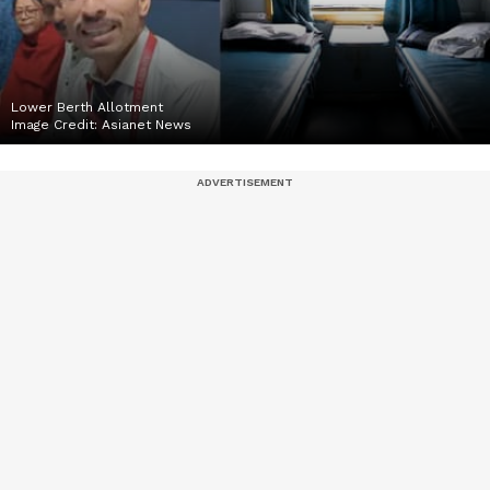
Lower Berth Allotment
Image Credit:
Asianet News