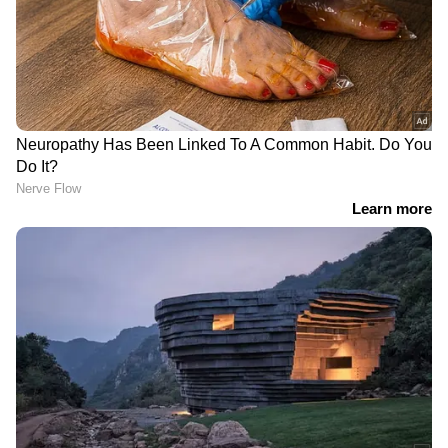
ബുക്കിംഗ് ജനറൽ ക്വാട്ട ആയി
കണക്കാക്കപ്പെടും. ഇത്
പ്രായപരിധിയുണ്ടെങ്കിലും ലോവർ ബർത്ത്
ലഭിക്കാനുള്ള സാധ്യത കുറയ്ക്കും.
പുരുഷന്മാർക്ക് 60 വയസ്സിന്
മുകളിലുള്ളവർക്കും സ്ത്രീകൾക്ക് 45 വയസ്സിന്
മുകളിലുള്ളവർക്കും ആണ് ലോവർ ബർത്ത്/
DOWNLOAD APP
സീനിയർ സിറ്റിസൺ ക്വാട്ട സീറ്റുകൾ
അനുവദിക്കുന്നത്.
ഇന്ത്യയിലെയും ലോകമെമ്പാടുമുള്ള എല്ലാ
India News
അറിയാൻ എപ്പോഴും ഏഷ്യാനെറ്റ്
ന്യൂസ് വാർത്തകൾ.
Malayalam News
തത്സമയ അപ്‌ഡേറ്റുകളും ആഴത്തിലുള്ള
വിശകലനവും സമഗ്രമായ റിപ്പോർട്ടിംഗും —
എല്ലാം ഒരൊറ്റ സ്ഥലത്ത്. ഏത് സമയത്തും,
എവിടെയും വിശ്വസനീയമായ വാർത്തകൾ
ലഭിക്കാൻ
Asianet News Malayalam