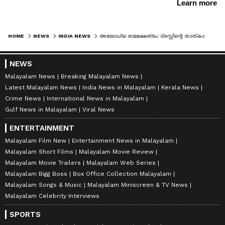
HOME
NEWS
INDIA NEWS
അയോധ്യ രാമക്ഷേത്രം: ട്രസ്റ്റിന്റെ താത്കാലിക ജനറൽ സെക്രട്ടറിയായി കൃഷ്ണ മോഹനെ നിയമിച്ചു; 'എല്ലാ പഴുതുകളും അടയ്ക്കും'
NEWS
Malayalam News
Breaking Malayalam News
Latest Malayalam News
India News in Malayalam
Kerala News
Crime News
International News in Malayalam
Gulf News in Malayalam
Viral News
ENTERTAINMENT
Malayalam Film New
Entertainment News in Malayalam
Malayalam Short Films
Malayalam Movie Review
Malayalam Movie Trailers
Malayalam Web Series
Malayalam Bigg Boss
Box Office Collection Malayalam
Malayalam Songs & Music
Malayalam Miniscreen & TV News
Malayalam Celebrity Interviews
SPORTS