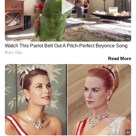
DOWNLOAD APP
ഇന്ത്യയിലെയും ലോകമെമ്പാടുമുള്ള എല്ലാ
India News
അറിയാൻ എപ്പോഴും ഏഷ്യാനെറ്റ്
ന്യൂസ് വാർത്തകൾ.
Malayalam News
തത്സമയ അപ്‌ഡേറ്റുകളും ആഴത്തിലുള്ള
വിശകലനവും സമഗ്രമായ റിപ്പോർട്ടിംഗും —
Related Articles
എല്ലാം ഒരൊറ്റ സ്ഥലത്ത്. ഏത് സമയത്തും,
എവിടെയും വിശ്വസനീയമായ വാർത്തകൾ
'ഇന്ത്യക്കെതിരേ യുദ്ധംചെയ്തു'; പഹൽ​
ലഭിക്കാൻ
Asianet News Malayalam
ഗാം ഭീകരാക്രമണത്തിൽ കൊടുംഭീകരനും
ലഷ്കർ സ്ഥാപകനുമായ ഹാഫിസ്