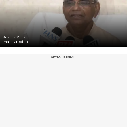
Krishna Mohan
Image Credit:
x