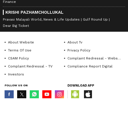
Finance
KRISHI PAZHAMCHOLLUKAL
Pravasi Malayali World, News & Life Updates
Gulf Round Up
Dear Big Ticket
About Website
About Tv
Terms Of Use
Privacy Policy
CSAM Policy
Complaint Redressal - Website
Complaint Redressal - TV
Compliance Report Digital
Investors
FOLLOW US ON
DOWNLOAD APP
© Copyright 2026 Asianxt Digital Technologies Private Limited (Formerly
known as Asianet News Media & Entertainment Private Limited) | All Rights
Reserved