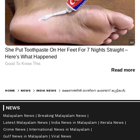
HOME
NEWS
INDIA NEWS
ഭക്ഷണത്തില്‍ ഓന്തിനെ കണ്ടെന്ന് കുട്ടികള്‍; അൻപതോളം വിദ്യാര്‍ത്ഥികള്‍ക്ക് വയറുവേദനയും ഛർദ്ദിയും, ആശുപത്രിയിൽ
NEWS
Malayalam News
Breaking Malayalam News
Latest Malayalam News
India News in Malayalam
Kerala News
Crime News
International News in Malayalam
Gulf News in Malayalam
Viral News