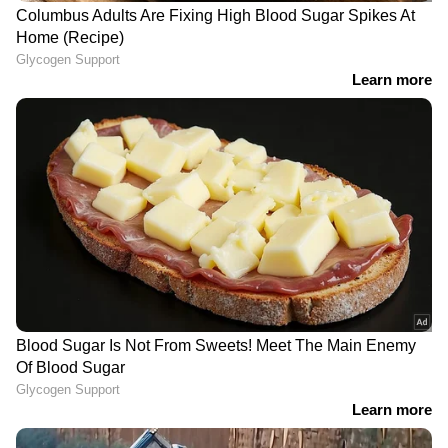
LATEST VIDEOS
'തോൽവിയിൽനിന്ന് CPM ഒന്നും
പഠിച്ചില്ല, ഭയപ്പെടുത്തി
കീഴ്പ്പെടുത്തലാണ് ലക്ഷ്യം';
വി.കുഞ്ഞികൃഷ്ണൻ
അമിത് ഷാ സഭയില്‍
എത്തണമെന്ന് പ്രതിപക്ഷം;
ആവശ്യം ഷായെ
അറിയിക്കണമെന്ന് രാജ്യസഭാ
അധ്യക്ഷന്‍ | Amit Shah