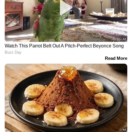
കൊൽക്കത്തയിലെ പാർട്ടി
വ്യാപാരം വരെ
ആസ്ഥാനം പിടിച്ചടക്കി
വിഷയങ്ങൾ ചർച്ചയാകും
https://www.youtube.com/watch?
v=Ko18SgceYX8
വീടിനുള്ളില്‍ രഹസ്യ
അറ, കിടപ്പുമുറിക്ക്
താഴെ അലമാര വെച്ച്
മറച്ച നിലയില്‍; കണ്ണ്
തള്ളി പൊലീസ്,
ബെം​ഗളൂരു ഐഎസ്ആർഓ
കണ്ടെത്തിയത് വൻ
ആസ്ഥാനത്ത് വ്യാജ ബോംബ്
ലഹരി ശേഖരം
ഭീഷണി സന്ദേശം അയച്ചയാൾ
പിടിയിൽ; പ്രതി
മാനസികാസ്വാസ്ഥ്യമുള്ളയാളെന്ന്
പൊലീസ്