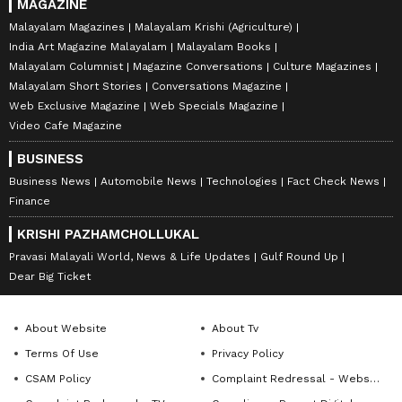
MAGAZINE
Malayalam Magazines
Malayalam Krishi (Agriculture)
India Art Magazine Malayalam
Malayalam Books
Malayalam Columnist
Magazine Conversations
Culture Magazines
Malayalam Short Stories
Conversations Magazine
Web Exclusive Magazine
Web Specials Magazine
Video Cafe Magazine
BUSINESS
Business News
Automobile News
Technologies
Fact Check News
Finance
KRISHI PAZHAMCHOLLUKAL
Pravasi Malayali World, News & Life Updates
Gulf Round Up
Dear Big Ticket
About Website
About Tv
Terms Of Use
Privacy Policy
CSAM Policy
Complaint Redressal - Website