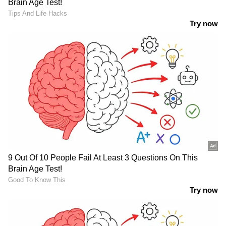
രൂക്ഷവിമർശനവുമായി
വിദേശ സംഭാവന സ്വീകരിച്ചു എന്ന് ദില്ലി
രാഹുൽ ഗാന്ധി
പൊലീസ് കോടതിയിൽ പറഞ്ഞിരുന്നു.
തമിഴ്നാട്ടിലെ
മണ്ഡല പുനർനിർണയം:
ക്ഷേത്രങ്ങളിൽ വിഐപി
വിജയ് വിളിച്ച യോഗത്തിൽ
ദർശനത്തിന് നിയന്ത്രണം,
പങ്കെടുക്കാതെ
ഫോണിനും നിരോധനം
ഡിഎംകെയും അണ്ണാ
LATEST VIDEOS
ഡിഎംകെയും; 37
എംപിമാർ യോഗം
ബഹിഷ്കരിച്ചു
ജലനിരപ്പ് കുറഞ്ഞെങ്കിലും ദുരിതം
ഒഴിയാതെ കുട്ടനാട്ടുകാര്‍; വെള്ളം
ഇറങ്ങാൻ ഇനിയും സമയമെടുക്കും
News@1PM | ഒരുമണി വാർത്ത
വിശദമായി | 08 August 2026