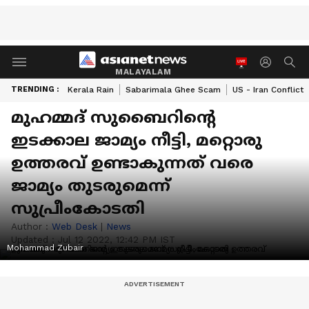
MALAYALAM
TRENDING :
Kerala Rain
Sabarimala Ghee Scam
US - Iran Conflict
മുഹമ്മദ് സുബൈറിന്റെ
ഇടക്കാല ജാമ്യം നീട്ടി, മറ്റൊരു
ഉത്തരവ് ഉണ്ടാകുന്നത് വരെ
ജാമ്യം തുടരുമെന്ന്
സുപ്രീംകോടതി
Author :
Web Desk
|
News
Updated :
Jul 12 2022, 12:42 PM IST
Mohammad Zubair