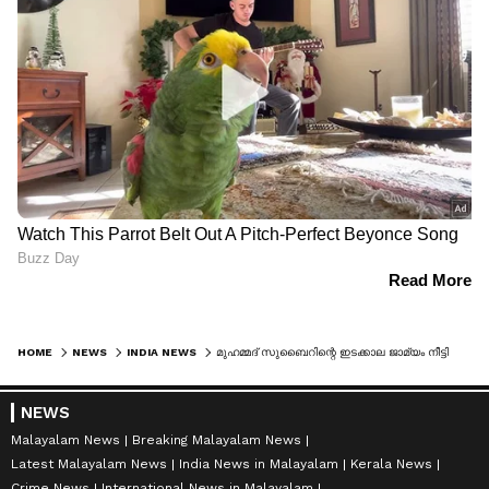
HOME
NEWS
INDIA NEWS
മുഹമ്മദ് സുബൈറിന്റെ ഇടക്കാല ജാമ്യം നീട്ടി, മറ്റൊരു ഉത്തരവ് ഉണ്ടാകുന്നത് വരെ ജാമ്യം തുടരുമെന്ന് സുപ്രീംകോടതി
NEWS
Malayalam News
Breaking Malayalam News
Latest Malayalam News
India News in Malayalam
Kerala News
Crime News
International News in Malayalam