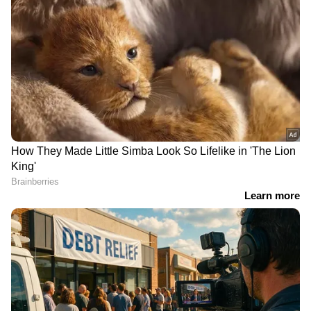
India News
അറിയാൻ എപ്പോഴും ഏഷ്യാനെറ്റ്
ന്യൂസ് വാർത്തകൾ.
Malayalam News
തത്സമയ അപ്‌ഡേറ്റുകളും ആഴത്തിലുള്ള
വിശകലനവും സമഗ്രമായ റിപ്പോർട്ടിംഗും —
എല്ലാം ഒരൊറ്റ സ്ഥലത്ത്. ഏത് സമയത്തും,
എവിടെയും വിശ്വസനീയമായ വാർത്തകൾ
ലഭിക്കാൻ
Asianet News Malayalam