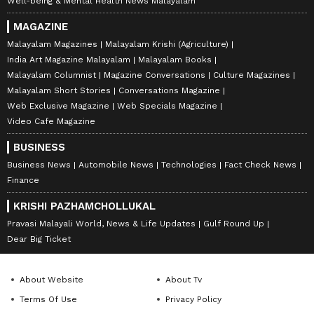
Well-being & Mental Health News Malayalam
MAGAZINE
Malayalam Magazines
Malayalam Krishi (Agriculture)
India Art Magazine Malayalam
Malayalam Books
Malayalam Columnist
Magazine Conversations
Culture Magazines
Malayalam Short Stories
Conversations Magazine
Web Exclusive Magazine
Web Specials Magazine
Video Cafe Magazine
BUSINESS
Business News
Automobile News
Technologies
Fact Check News
Finance
KRISHI PAZHAMCHOLLUKAL
Pravasi Malayali World, News & Life Updates
Gulf Round Up
Dear Big Ticket
About Website
About Tv
Terms Of Use
Privacy Policy