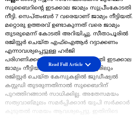
സുബൈറിന്റെ ഇടക്കാല ജാമ്യം സുപ്രീംകോടതി
നീട്ടി. സെപ്തംബർ 7 വരെയാണ് ജാമ്യം നീട്ടിയത്.
മറ്റൊരു ഉത്തരവ് ഉണ്ടാകുന്നത് വരെ ജാമ്യം
തുടരുമെന്ന് കോടതി അറിയിച്ചു. സീതാപൂരിൽ
രജിസ്റ്റർ ചെയ്ത എഫ്ഐആർ റദ്ദാക്കണം
എന്നാവശ്യപ്പെട്ടുള്ള ഹർജി
പരിഗണിക്കവെയാണ് സുപ്രീംകോടതി ഇടക്കാല
Read Full Article
ജാമ്യം നീട്ടിയത്. ദില്ലിയിലും ലഖീംപൂരിലും
രജിസ്റ്റർ ചെയ്ത കേസുകളിൽ ജുഡീഷ്യൽ
കസ്റ്റഡി തുടരുന്നതിനാൽ സുബൈറിന്
പുറത്തിറങ്ങാൻ സാധിക്കില്ല. അതേസമയം
സത്യവാങ്മൂലം സമർപ്പിക്കാൻ യുപി സർക്കാർ
കൂടുതൽ സമയം ആവശ്യപ്പെട്ടു. ഇതിനിടെ
ദില്ലിയിൽ രജിസ്റ്റർ ചെയ്ത കേസിൽ ജാമ്യം
ആവശ്യപ്പെട്ടുള്ള സുബൈറിന്റെ ഹർജി
LATEST VIDEOS
പരിഗണിക്കുന്നത് പട്യാല ഹൗസ്‌ കോടതി