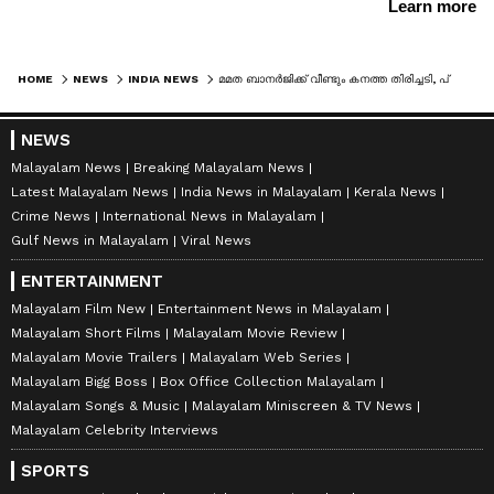
HOME
NEWS
INDIA NEWS
മമത ബാനർജിക്ക് വീണ്ടും കനത്ത തിരിച്ചടി, പ്രതിഷേധത്തിൽ ഭാഗമായത് 8 എംഎൽഎമാർ, തൃണമൂൽ പിളർപ്പിലേക്കെന്ന സൂചന ശക്തം
NEWS
Malayalam News
Breaking Malayalam News
Latest Malayalam News
India News in Malayalam
Kerala News
Crime News
International News in Malayalam
Gulf News in Malayalam
Viral News
ENTERTAINMENT
Malayalam Film New
Entertainment News in Malayalam
Malayalam Short Films
Malayalam Movie Review
Malayalam Movie Trailers
Malayalam Web Series
Malayalam Bigg Boss
Box Office Collection Malayalam
Malayalam Songs & Music
Malayalam Miniscreen & TV News
Malayalam Celebrity Interviews
SPORTS