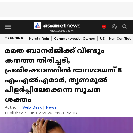
MALAYALAM
TRENDING :
Kerala Rain
Commonwealth Games
US - Iran Conflict
മമത ബാനർജിക്ക് വീണ്ടും
കനത്ത തിരിച്ചടി,
പ്രതിഷേധത്തിൽ ഭാഗമായത് 8
എംഎൽഎമാർ, തൃണമൂൽ
പിളർപ്പിലേക്കെന്ന സൂചന
ശക്തം
Author :
Web Desk
|
News
Published :
Jun 02 2026, 11:33 PM IST