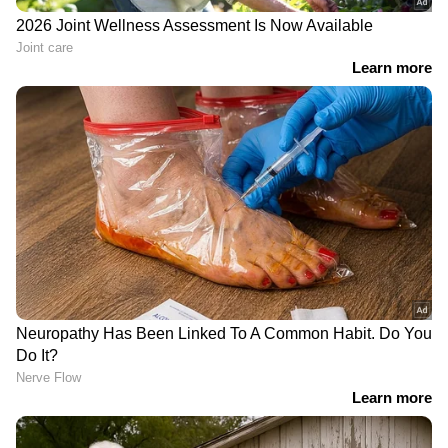
അപകീർത്തികരമായ
വാഴ നട്ടത് റോഡരികിൽ,
വാക്കുകൾ ഒഴിവാക്കണം;
വെട്ടിയതിനേ ചൊല്ലി
ജുഡീഷ്യൽ സെൻസിറ്റിവിറ്റി
തർക്കം, സൈനികനേയും
മാർ​ഗ നിർദേശങ്ങൾക്ക്
പിതാവിനേയും വെടിവച്ച്
സുപ്രീം കോടതിയുടെ
കൊന്ന് ബന്ധു
അംഗീകാരം
ഏഷ്യാനെറ്റ് ന്യൂസ് ലൈവ് വീഡിയോ
കാണാം