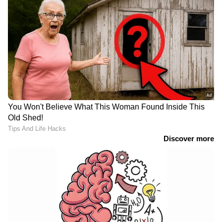
LATEST VIDEOS
ഫരീദാബാദില്‍ സ്‌കൂള്‍
വരാന്തയില്‍ അധ്യാപികയെ
കുത്തിക്കൊന്നു | Faridabad | Crime
News
വിവാഹത്തിന് നിർബന്ധിച്ചു;
വാക്കുതർക്കത്തിന് പിന്നാലെ
നൃത്ത അധ്യാപികയെ കഴുത്തു
ഞെരിച്ച് കൊലപ്പെടുത്തി