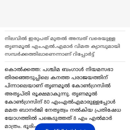
നിലവിൽ ഇരുപത് മുതൽ അമ്പത് വരെയുള്ള
തൃണമൂൽ എം.എൽ.എമാർ വിമത ക്യാമ്പുമായി
സമ്പർക്കത്തിലാണെന്നാണ് റിപ്പോർട്ട്
കൊൽക്കത്ത: പശ്ചിമ ബംഗാൾ നിയമസഭാ
തിരഞ്ഞെടുപ്പിലെ കനത്ത പരാജയത്തിന്
പിന്നാലെയാണ് തൃണമൂൽ കോൺഗ്രസിൽ
അതൃപ്തി രൂക്ഷമാകുന്നു. തൃണമൂൽ
കോൺഗ്രസിന് 80 എംഎൽഎമാരുള്ളപ്പോൾ
മമത ബാനർജി നേതൃത്വം നൽകിയ പ്രതിഷേധ
യോഗത്തിൽ പങ്കെടുത്തത് 8 എം എൽമാർ
മാത്രം. ഭൂരിപക്ഷം എം.പിമാരും