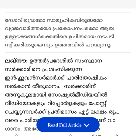
ദേശവിരുദ്ധമോ സാമൂഹികവിരുദ്ധമോ
വ്യാജവാർത്തയോ പ്രകോപനപരമോ ആയ
ഉള്ളടക്കങ്ങൾക്കെതിരെ ഉചിതമായ നടപടി
സ്വീകരിക്കുമെന്നും ഉത്തരവിൽ പറയുന്നു.
ലഖ്നൗ:
ഉത്തർപ്രദേശിൽ സംസ്ഥാന
സര്‍ക്കാരിനെ പ്രശംസിക്കുന്ന
ഇൻഫ്ലുവൻസർമാർക്ക് പാരിതോഷികം
നൽകാൻ തീരുമാനം. സര്‍ക്കാരിന്
അനുകൂലമായി സോഷ്യൽമീഡിയയിൽ
വീഡിയോകളും റിപ്പോർട്ടുകളും പോസ്റ്റ്
ചെയ്യുന്നവർക്ക് പ്രതിമാസം എട്ട് ലക്ഷം രൂപ
വരെ പാരിതോഷികം നൽകുമെന്നാണ് വാ​
Read Full Article
ഗ്ദാനം. അതേസമയം, ബില്ലിനെതിരെ