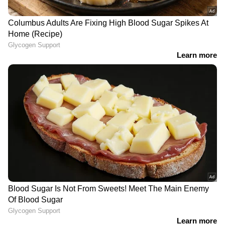
വിതരണം ബാങ്കിലൂടെ മാത്രം;
പദ്ധതി അവസാനിപ്പിക്കാന്‍
നീക്കമെന്ന് പ്രതിപക്ഷം
അപകടമോ കൊലപാതകമോ?
22കാരന്റെ മരണത്തിൽ ദുരൂഹത |
Thrissur | Accident news | Crime news
| Kerala Police