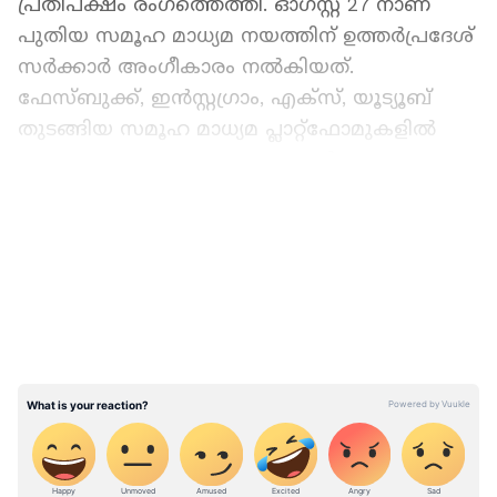
പ്രതിപക്ഷം രം​ഗത്തെത്തി. ഓഗസ്റ്റ് 27 നാണ്
പുതിയ സമൂഹ മാധ്യമ നയത്തിന് ഉത്തര്‍പ്രദേശ്
സര്‍ക്കാര്‍ അംഗീകാരം നല്‍കിയത്.
ഫേസ്ബുക്ക്, ഇന്‍സ്റ്റഗ്രാം, എക്‌സ്, യൂട്യൂബ്
തുടങ്ങിയ സമൂഹ മാധ്യമ പ്ലാറ്റ്‌ഫോമുകളില്‍
ആക്ഷേപകരമായ ഉള്ളടക്കങ്ങള്‍
പ്രസിദ്ധപ്പെടുത്തുന്നവര്‍ക്കെതിരേ നിയമനടപടി
LATEST VIDEOS
ഉറപ്പാക്കുമെന്നും നയത്തിൽ പറയുന്നു. ‌
രാജ്യത്തിൻ്റെ വിവിധ ഭാഗങ്ങളിലും
വിദേശത്തുമായി താമസിക്കുന്ന യുപി
സ്വദേശികൾക്ക് വൻതോതിൽ തൊഴിൽ
ലഭിക്കുമെന്ന് പ്രിൻസിപ്പൽ സെക്രട്ടറി സഞ്ജയ്
പ്രസാദ് പുറത്തിറക്കിയ പത്രക്കുറിപ്പിൽ
പറയുന്നു.ഫോളോവേഴ്സിന്റെ
എണ്ണത്തിനനുസരിച്ചാണ് പ്രതിഫലം