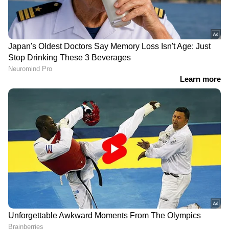
കൂട്ടത്തല്ല്- വീഡിയോ
DOWNLOAD APP
ഇന്ത്യയിലെയും ലോകമെമ്പാടുമുള്ള എല്ലാ
India News
അറിയാൻ എപ്പോഴും ഏഷ്യാനെറ്റ്
ന്യൂസ് വാർത്തകൾ.
Malayalam News
തത്സമയ അപ്‌ഡേറ്റുകളും ആഴത്തിലുള്ള
വിശകലനവും സമഗ്രമായ റിപ്പോർട്ടിംഗും —
എല്ലാം ഒരൊറ്റ സ്ഥലത്ത്. ഏത് സമയത്തും,
എവിടെയും വിശ്വസനീയമായ വാർത്തകൾ
ലഭിക്കാൻ
Asianet News Malayalam