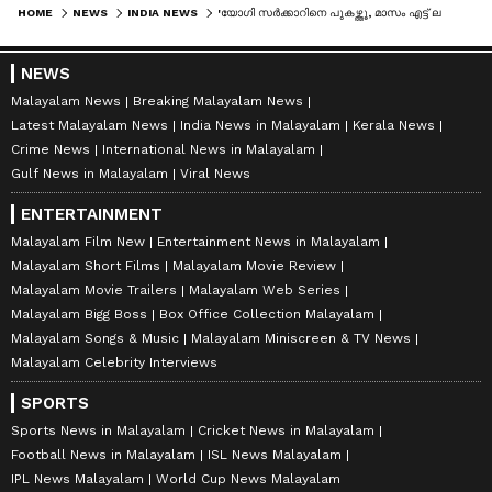
HOME
NEWS
INDIA NEWS
'യോ​ഗി സർക്കാറിനെ പുകഴ്ത്തൂ, മാസം എട്ട് ലക്ഷം വരെ നേടൂ...'; പുതിയ സോഷ്യൽമീഡിയ നയം പ്രഖ്യാപിച്ച് യുപി സർക്കാർ
NEWS
Malayalam News
Breaking Malayalam News
Latest Malayalam News
India News in Malayalam
Kerala News
Crime News
International News in Malayalam
Gulf News in Malayalam
Viral News
ENTERTAINMENT
Malayalam Film New
Entertainment News in Malayalam
Malayalam Short Films
Malayalam Movie Review
Malayalam Movie Trailers
Malayalam Web Series
Malayalam Bigg Boss
Box Office Collection Malayalam
Malayalam Songs & Music
Malayalam Miniscreen & TV News
Malayalam Celebrity Interviews
SPORTS
Sports News in Malayalam
Cricket News in Malayalam
Football News in Malayalam
ISL News Malayalam
IPL News Malayalam
World Cup News Malayalam