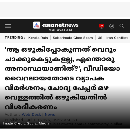
MALAYALAM
TRENDING :
Kerala Rain
Sabarimala Ghee Scam
US - Iran Conflict
'ആ ഒഴുകിപ്പോകുന്നത് വെറും
ചാക്കുകെട്ടുകളല്ല, എന്തൊരു
അനാസ്ഥയാണിത്?', വീഡിയോ
വൈറലായതോടെ വ്യാപക
വിമർശനം, ചോദ്യ പേപ്പ‍ർ മഴ
വെള്ളത്തിൽ ഒഴുകിയതിൽ
വിശദീകരണം
Author :
Web Desk
|
News
Published :
Jul 03 2026, 09:12 AM IST
Image Credit:
Social Media