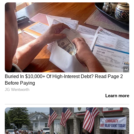
മണിക്കൂറിൽ ആറായിരം
വാഹനങ്ങൾ; ദുബായ് അൽ
കുദ്രയിലെ പാലം തുറന്നു
പെട്ടെന്ന് മഴ പെയ്തെങ്കിലും ചോദ്യപ്പേപ്പറുകളും
ഉത്തരക്കടലാസുകളും അടങ്ങിയ എല്ലാ
പാക്കറ്റുകളും സുരക്ഷിതമായി തന്നെ അതത്
സ്കൂളുകളിൽ എത്തിച്ചതായും പരീക്ഷാ
നടത്തിപ്പിൽ യാതൊരുവിധ അശ്രദ്ധയോ
നിർദ്ദേശങ്ങളുടെ ലംഘനമോ ഉണ്ടായിട്ടില്ലെന്നും