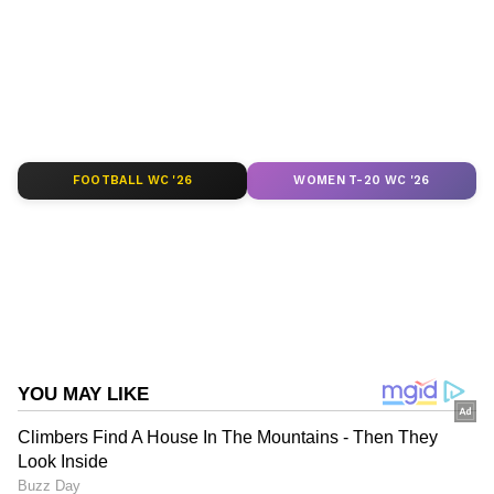
തത്സമയ അപ്‌ഡേറ്റുകളും ആഴത്തിലുള്ള
നിലനിൽക്കുന്ന സാഹചര്യത്തിലായിരുന്നു ഈ
വിശകലനവും സമഗ്രമായ റിപ്പോർട്ടിംഗും —
വീഡിയോ വലിയ രീതിയിൽ ചർച്ചയായത്.
എല്ലാം ഒരൊറ്റ സ്ഥലത്ത്. ഏത് സമയത്തും,
എന്നാൽ ഈ പ്രചാരണങ്ങൾ തീർത്തും
എവിടെയും വിശ്വസനീയമായ വാർത്തകൾ
തെറ്റാണെന്ന് വിദ്യാഭ്യാസ വകുപ്പ് ഉദ്യോഗസ്ഥർ
ലഭിക്കാൻ
Asianet News Malayalam
വ്യക്തമാക്കി. ചോദ്യപ്പേപ്പറുകളും
ഉത്തരക്കടലാസുകളും അടങ്ങിയ കെട്ടുകൾ
FOOTBALL WC '26
WOMEN T-20 WC '26
ABOUT THE AUTHOR
പൂർണ്ണമായും സുരക്ഷിതമാണെന്നും
പരീക്ഷകൾ തടസ്സമില്ലാതെ നടന്നുവെന്നും
Web Desk
WD
അവർ കൂട്ടിച്ചേർത്തു.
ബീഹാർ
സംഭവിച്ചത് എന്ത്? വിദ്യാഭ്യാസ വകുപ്പിന്റെ
Follow Us
വിശദീകരണം
പരീക്ഷകൾക്കുള്ള ചോദ്യപ്പേപ്പറുകളും
ഉത്തരക്കടലാസുകളും ജൂൺ 27-ഓടെ തന്നെ
ജില്ലയിൽ എത്തിച്ചിരുന്നു. ബക്‌സറിലെ എം.പി.