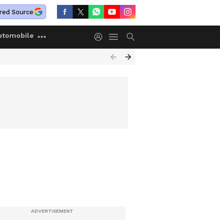
red Source
utomobile