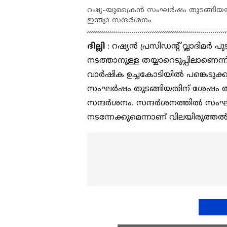
റഷ്യ-യുക്രൈൻ സംഘർഷം തുടങ്ങിയതിന് 
ഇന്ത്യാ സന്ദർശനം
ദില്ലി
: റഷ്യൻ പ്രസിഡന്‍റ് വ്ലാദിമര
നടത്താനുള്ള തയ്യാറെടുപ്പിലാണെന്ന്
വാർഷിക ഉച്ചകോടിയിൽ പങ്കെടുക്ക
സംഘർഷം തുടങ്ങിയതിന് ശേഷം ആദ്യമാ
സന്ദർശനം. സന്ദർശനത്തിൽ സംഘർഷ
നടന്നേക്കുമെന്നാണ് വിലയിരുത്ത