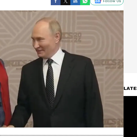
Follow Us
LATE