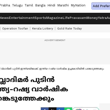
Prabha
Telugu
Tamil
Bangla
Hindi
Marathi
MyNation
Add Prefer
News
Entertainment
Sports
Magazine
Life
Pravasam
Money
Yatra
A
Operation Toofan
Kerala Lottery
Gold Rate Today
്ലാദിമര്‍ പുടിൻ ഇന്ത്യയിലേക്ക്, ഇന്ത്യ-റഷ്യ വാർഷിക ഉച്ചകോടിയിൽ പങ്കെടുത്തേക്കും
വ്ലാദിമര്‍ പുടിൻ
ഇന്ത്യ-റഷ്യ വാർഷിക
കെടുത്തേക്കും