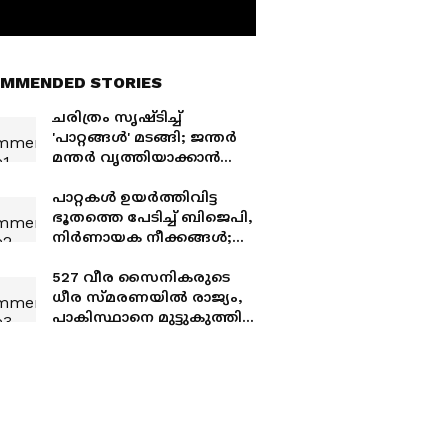
MMENDED STORIES
ചരിത്രം സൃഷ്ടിച്ച്
'പാറ്റങ്ങൾ' മടങ്ങി; ജന്ത‍ര്‍
മന്തര്‍ വൃത്തിയാക്കാൻ
കോൺഗ്രസ് സേവാ ദളും
ഇറങ്ങി
പാറ്റകൾ ഉയർത്തിവിട്ട
ഭൂതത്തെ പേടിച്ച് ബിജെപി,
നിർണായക നീക്കങ്ങൾ;
ഉത്തർപ്രദേശിൽ വോട്ട്
ചോർച്ച ഭയന്ന്
527 വീര സൈനികരുടെ
വിദ്യാർത്ഥികളെ
ധീര സ്മരണയിൽ രാജ്യം,
തണുപ്പിക്കാൻ നേരിട്ടിറങ്ങി
പാകിസ്ഥാനെ മുട്ടുകുത്തിച്ച
കാർ​ഗിൽ യുദ്ധ
വിജയത്തിന് ഇന്ന് 27
വർഷം