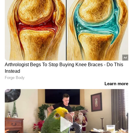
വിശകലനവും സമഗ്രമായ റിപ്പോർട്ടിംഗും —
എല്ലാം ഒരൊറ്റ സ്ഥലത്ത്. ഏത് സമയത്തും,
എവിടെയും വിശ്വസനീയമായ വാർത്തകൾ
ലഭിക്കാൻ
Asianet News Malayalam
ഏഷ്യാനെറ്റ് ന്യൂസ് വാർത്തകൾ തത്സമയം
കാണാം