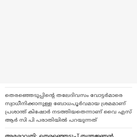
തെരഞ്ഞെടുപ്പിന്‍റെ തലേദിവസം വോട്ടർമാരെ
സ്വാധീനിക്കാനുള്ള ബോധപൂർവമായ ശ്രമമാണ്
പ്രശാന്ത് കിഷോർ നടത്തിയതെന്നാണ് വൈ എസ്
ആ‌ർ സി പി പരാതിയിൽ പറയുന്നത്
അമരാവതി: തെരഞ്ഞെടുപ്പ് തന്ത്രജ്ഞൻ