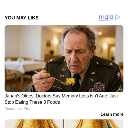
DOWNLOAD APP
ഇന്ത്യയിലെയും ലോകമെമ്പാടുമുള്ള എല്ലാ
India News
അറിയാൻ എപ്പോഴും ഏഷ്യാനെറ്റ്
ന്യൂസ് വാർത്തകൾ.
Malayalam News
തത്സമയ അപ്‌ഡേറ്റുകളും ആഴത്തിലുള്ള