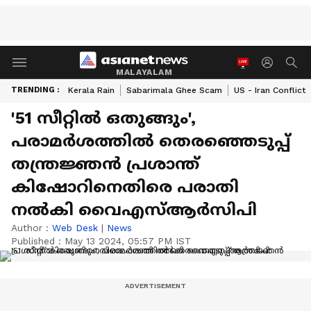
MALAYALAM
TRENDING :
Kerala Rain
Sabarimala Ghee Scam
US - Iran Conflict
'51 സീറ്റിൽ ഒതുങ്ങും',
പരാമർശത്തിൽ തെരഞ്ഞെടുപ്പ്
തന്ത്രജ്ഞൻ പ്രശാന്ത്
കിഷോറിനെതിരെ പരാതി
നൽകി വൈഎസ്ആ‌ർസിപി
Author :
Web Desk
|
News
Published :
May 13 2024, 05:57 PM IST