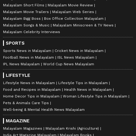
Malayalam Short Films
Malayalam Movie Review
Malayalam Movie Trailers
Malayalam Web Series
Malayalam Bigg Boss
Box Office Collection Malayalam
Malayalam Songs & Music
Malayalam Miniscreen & TV News
Malayalam Celebrity Interviews
SPORTS
Sports News in Malayalam
Cricket News in Malayalam
Football News in Malayalam
ISL News Malayalam
IPL News Malayalam
World Cup News Malayalam
LIFESTYLE
Lifestyle News in Malayalam
Lifestyle Tips in Malayalam
Food and Recipes in Malayalam
Health News in Malayalam
Home Decor Tips in Malayalam
Woman Lifestyle Tips in Malayalam
Pets & Animals Care Tips
Well-being & Mental Health News Malayalam
MAGAZINE
Malayalam Magazines
Malayalam Krishi (Agriculture)
India Art Magazine Malayalam
Malayalam Books