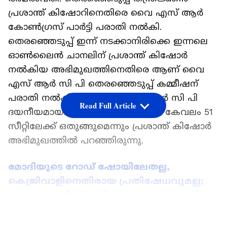
പ്രശാന്ത് കിഷോറിനെതിരെ വൈ എസ് ആർ
കോൺഗ്രസ് പാർട്ടി പരാതി നൽകി.
തെരഞ്ഞെടുപ്പ് ഇന്ന് നടക്കാനിരിക്കെ ഇന്നലെ
ഓൺലൈൻ ചാനലിന് പ്രശാന്ത് കിഷോർ
നൽകിയ അഭിമുഖത്തിനെതിരെ ആണ് വൈ
എസ് ആ‌ർ സി പി തെരഞ്ഞെടുപ്പ് കമ്മീഷന്
പരാതി നൽകിയത്. വൈ എസ് ആ‌ർ സി പി
Read Full Article
ദയനീയമായി പരാജയപ്പെടുമെന്നും കേവലം 51
സീറ്റിലേക്ക് ഒതുങ്ങുമെന്നും പ്രശാന്ത് കിഷോർ
അഭിമുഖത്തിൽ പറഞ്ഞിരുന്നു.
മോദിയുടെ റോഡ് ഷോയിലേതല്ല,
കെജ്രിവാളിനെതിരായ പ്രതിഷേധവുമല്ല;
സോഷ്യൽ മീഡിയയിൽ പ്രചരിക്കുന്ന ചിത്രം
വ്യാജം
LATEST VIDEOS