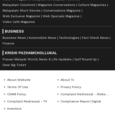
Malayalam Columnist
Magazine Conversations
Culture Magazines
Malayalam Short Stories
Conversations Magazine
Web Exclusive Magazine
Web Specials Magazine
Video Cafe Magazine
BUSINESS
Business News
Automobile News
Technologies
Fact Check News
Finance
KRISHI PAZHAMCHOLLUKAL
Pravasi Malayali World, News & Life Updates
Gulf Round Up
Dear Big Ticket
About Website
About Tv
Terms Of Use
Privacy Policy
CSAM Policy
Complaint Redressal - Website
Complaint Redressal - TV
Compliance Report Digital
Investors