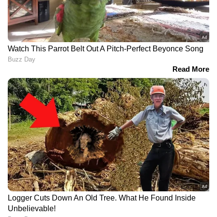
RECOMMENDED STORIES
എയർ ഇന്ത്യ വിമാനം
യഥാർത്ഥ നെയ്യുടെ
ആകാശച്ചുഴിയിൽപെട്ട
മണവും രുചിയും: വ്യാജ
സംഭവം: ഡിജിസിഎക്ക്
നാടൻ നെയ്യ് നിർമാണ
പരാതി നൽകി
സംഘം പിടിയിൽ;
യാത്രക്കാരൻ; സമഗ്ര
രാസപദാർത്ഥങ്ങൾ
അന്വേഷണം വേണമെന്ന്
ഉപയോഗിച്ച്
ആവശ്യം
നിർമിക്കുന്നതെന്ന്
സൂറത്ത് പൊലീസ്