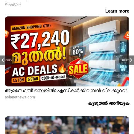
കെട്ടിവയ്ക്കുന്നു'
PREV
NEXT
LATEST VIDEOS
യൂണിഫോമിട്ട കള്ളനോ?;
സഹപ്രവർത്തകരിൽ നിന്ന്
ലക്ഷങ്ങൾ തട്ടിയെടുത്ത
പൊലീസുകാരനെതിരെ കേസ്
രാവിലെ പുറപ്പെടേണ്ട വിമാനം 6