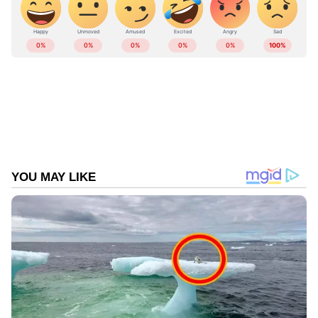
അപകടം ഒഴിവാക്കാൻ ആവശ്യമായ
അകലത്തിൽ വെച്ച് ബ്രേക്ക് പ്രയോഗിക്കാൻ
തീവണ്ടിക്ക് സാധിച്ചില്ലെന്ന് ഗതാഗത വകുപ്പ്
സഹമന്ത്രി വിശദമാക്കിയത്.
Add Asianetnews as a Preferred
Source
ചരക്ക് തീവണ്ടി ശക്തമായി വന്നിടിച്ചതോടെ
ബസിന് പെട്ടെന്ന് തീപിടിക്കുകയും ഇന്ധന ടാങ്ക്
പൊട്ടിത്തെറിച്ച് വൻ അഗ്നിഗോളമായി
മാറുകയും ചെയ്തതാണ് അപകടത്തിന്റെ
ആഘാതം വർദ്ധിക്കാൻ കാരണമായത്.
ഇടിയുടെ ആഘാതത്തിൽ ബസിനെ തീവണ്ടി
ഏകദേശം 50 മീറ്ററോളം ട്രാക്കിലൂടെ മുന്നോട്ട്
വലിച്ചുകൊണ്ടുപോയി.ഇതോടെ ട്രാക്കിന്