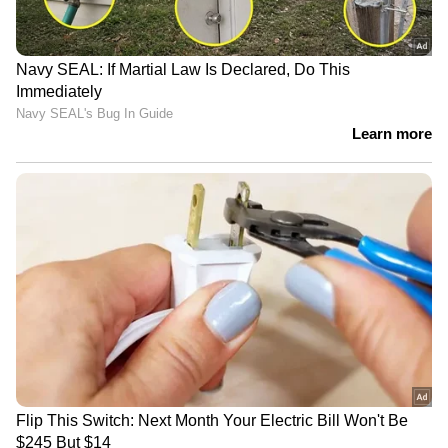
നൈജീരിയയിൽ
വ്യോമാഭ്യാസ
സ്കൂളുകളിൽ ആക്രമണം,
പ്രകടനത്തിനിടെ കൂട്ടിയിടി,
50തിലധികം കുട്ടികളെ
അഗ്നിഗോളമായി രണ്ട്
തോക്കുധാരികൾ
യുദ്ധവിമാനങ്ങൾ,
തട്ടിക്കൊണ്ടുപോയി
പാരച്യൂട്ടിൽ രക്ഷപെട്ട്
പൈലറ്റുമാർ,
അമേരിക്കയ്ക്ക് വൻ
നഷ്ടം
'ആ ബോംബുകൾ
'ഇത് ഭീകരാക്രമണം,
ഞങ്ങളുടേതല്ല',
കടുത്ത പ്രകോപനം
യുദ്ധക്കുരുക്ക്
ഒരിക്കലും ക്ഷമിക്കില്ല',
മറികടക്കാൻ അമേരിക്കൻ
ബറക ആണവനിലയത്തിന്
തന്ത്രമെന്ന് ഇറാൻ,
സമീപത്തെ
'അയൽ രാജ്യങ്ങളെ
ഭീകരാക്രമണത്തിൽ
ആക്രമിച്ച് ഇറാനുമേൽ
അപലപിച്ച് യുഎഇ