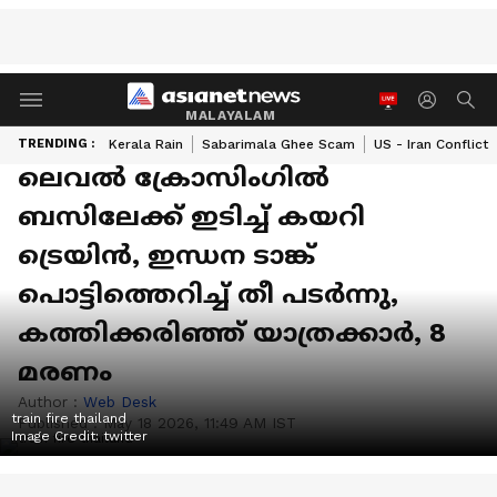
MALAYALAM
TRENDING :
Kerala Rain
Sabarimala Ghee Scam
US - Iran Conflict
ലെവൽ ക്രോസിംഗിൽ
ബസിലേക്ക് ഇടിച്ച് കയറി
ട്രെയിൻ, ഇന്ധന ടാങ്ക്
പൊട്ടിത്തെറിച്ച് തീ പടർന്നു,
കത്തിക്കരിഞ്ഞ് യാത്രക്കാർ, 8
മരണം
Author :
Web Desk
train fire thailand
Published :
May 18 2026, 11:49 AM IST
Image Credit:
twitter