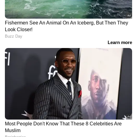
സമീപം ട്രാഫിക് ബ്ലോക്കിൽ കിടന്നിരുന്ന മറ്റ്
കാറുകളിലേക്കും മോട്ടോർ
സൈക്കിളുകളിലേക്കും തീ അതിവേഗം
പടരുകയായിരുന്നു. അപകടത്തിൽ
ബസിലുണ്ടായിരുന്ന എട്ട് യാത്രക്കാർ
സംഭവസ്ഥലത്തുതന്നെ ദാരുണമായി
മരണപ്പെട്ടു. ഇവരുടെ മൃതദേഹങ്ങൾ
പൂർണ്ണമായും തിരിച്ചറിയാൻ കഴിയാത്ത വിധം
കത്തിക്കരിഞ്ഞ നിലയിലായിരുന്നു. കൂടാതെ
32ലധികം ആളുകൾക്ക് ഗുരുതരമായി
പരിക്കേൽക്കുകയും ചെയ്തു. പരിക്കേറ്റവരെ
ഉടനടി സമീപത്തുള്ള വിവിധ ആശുപത്രികളിൽ
പ്രവേശിപ്പിച്ചു. അപകടവിവരമറിഞ്ഞ് വൻ
അഗ്നിശമനസേനാ വ്യൂഹവും
രക്ഷാപ്രവർത്തകരും സ്ഥലത്തെത്തി
മണിക്കൂറുകൾ നീണ്ട