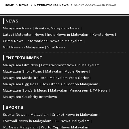
HOME
NEWS
INTERNATIONAL NEWS
ലെവൽ ക്രോസിംഗിൽ ബസിലേക്ക് ഇടിച്ച് കയറി ട്രെയിൻ, ഇന്ധന ടാങ്ക് പൊട്ടിത്തെറിച്ച് തീ പടർന്നു, കത്തിക്കരിഞ്ഞ് യാത്രക്കാർ, 8 മരണം
NEWS
Malayalam News
Breaking Malayalam News
Latest Malayalam News
India News in Malayalam
Kerala News
Crime News
International News in Malayalam
Gulf News in Malayalam
Viral News
ENTERTAINMENT
Malayalam Film New
Entertainment News in Malayalam
Malayalam Short Films
Malayalam Movie Review
Malayalam Movie Trailers
Malayalam Web Series
Malayalam Bigg Boss
Box Office Collection Malayalam
Malayalam Songs & Music
Malayalam Miniscreen & TV News
Malayalam Celebrity Interviews
SPORTS
Sports News in Malayalam
Cricket News in Malayalam
Football News in Malayalam
ISL News Malayalam
IPL News Malayalam
World Cup News Malayalam