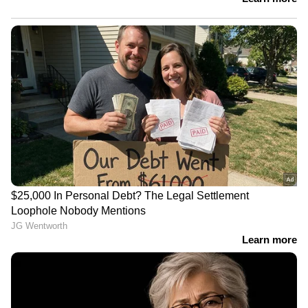
അപകടത്തെക്കുറിച്ച് തായ്ലൻഡ് പ്രധാനമന്ത്രി
ഉന്നതതല അന്വേഷണത്തിന് ഉത്തരവിട്ടിട്ടുണ്ട്.
ലെവൽ ക്രോസിംഗിലെ സുരക്ഷാ