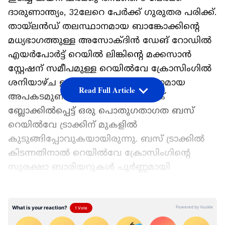
ദാരുണാന്ത്യം, 32ലേറെ പേർക്ക് ഗുരുതര പരിക്ക്.
തായ്ലൻഡ് തലസ്ഥാനമായ ബാങ്കോക്കിന്റെ
മധ്യഭാഗത്തുള്ള അസോക്ദിൻ ഡേങ് റോഡിൽ
എയർപോർട്ട് റെയിൽ ലിങ്കിന്റെ മക്കസാൻ
സ്റ്റേഷന് സമീപമുള്ള റെയിൽവേ ക്രോസിംഗിൽ
ശനിയാഴ്ച ഉച്ചതിരിഞ്ഞാണ് ദാരുണമായ
Read Full Article
അപകടമുണ്ടായത്. കനത്ത ട്രാഫിക്
ബ്ലോക്കിൽപ്പെട്ട് ഒരു പൊതുഗതാഗത ബസ്
റെയിൽവേ ട്രാക്കിന് മുകളിൽ
കുടുങ്ങിപ്പോവുകയായിരുന്നു. ബസ് ട്രാക്കിൽ
കിടന്നതിനാൽ റെയിൽവേ ക്രോസിംഗിന്റെ
സുരക്ഷാ ബാരിയറുകൾ പൂർണ്ണമായി
അടയ്ക്കാൻ സാധിച്ചില്ല. ഈ സമയത്താണ്
കണ്ടെയ്നറുകളുമായി വന്ന ചരക്ക് തീവണ്ടി
നിയന്ത്രണം വിട്ട് പാഞ്ഞടുക്കുകയും
ബസിലേക്ക് ഇടിച്ചുകയറുകയും ചെയ്തത്.