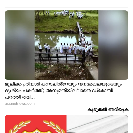
ഏത് സമയത്തും, എവിടെയും
വിശ്വസനീയമായ വാർത്തകൾ ലഭിക്കാൻ
Asianet News Malayalam
ABOUT THE AUTHOR
Web Desk
WD
തായ്‌ലൻഡ്
അപകട മരണം
ട്രെയിൻ
തീപിടുത്ത സംഭവം
Follow Us