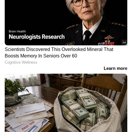
ബാരിയറുകൾ പ്രവർത്തനരഹിതമായിരുന്നോ
എന്ന കാര്യം പ്രത്യേകമായി
പരിശോധിക്കുന്നുണ്ട്. ഇതിനിടയിൽ, റെയിൽവേ
ക്രോസിംഗിന് തൊട്ടുമുന്നിൽ വെച്ച് മാത്രം
അടിയന്തര ബ്രേക്ക് പ്രയോഗിച്ച തീവണ്ടി
ഡ്രൈവർക്കെതിരെ അശ്രദ്ധമായി
വണ്ടിയോടിച്ച് മരണത്തിന് കാരണമാക്കിയതിന്
പൊലീസ് കേസെടുത്തിട്ടുണ്ട്. പരിക്കേറ്റ്
ചികിത്സയിൽ കഴിയുന്ന ബസ്
ഡ്രൈവർക്കെതിരെയും അന്വേഷണത്തിന്
ശേഷം നടപടിയുണ്ടാകുമെന്ന് ബാങ്കോക്ക്
പൊലീസ് അറിയിച്ചു.
ഏഷ്യാനെറ്റ് ന്യൂസ് ലൈവ് വീഡിയോ
കാണാം