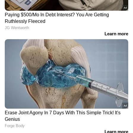
LATEST VIDEOS
ഇന്ത്യയിലെയും ലോകമെമ്പാടുമുള്ള എല്ലാ
International News
അറിയാൻ എപ്പോഴും
ഏഷ്യാനെറ്റ് ന്യൂസ് വാർത്തകൾ.
Malayalam
Live News
തത്സമയ അപ്‌ഡേറ്റുകളും
ആഴത്തിലുള്ള വിശകലനവും സമഗ്രമായ
റിപ്പോർട്ടിംഗും — എല്ലാം ഒരൊറ്റ സ്ഥലത്ത്.