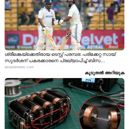
മണികൂർ വെെകുമെന്ന്
അറിയിച്ചില്ല; കണ്ണൂർ
വിമാനത്താവളത്തിൽ പ്രതിഷേധം