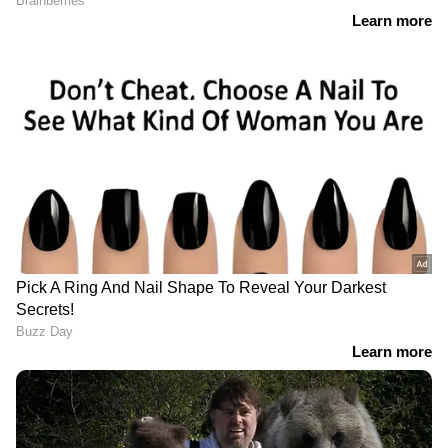
പരിശ്രമത്തിനൊടുവിലാണ് ബസിലെയും
സമീപത്തെ വാഹനങ്ങളിലെയും തീ
പൂർണ്ണമായും അണച്ചത്.