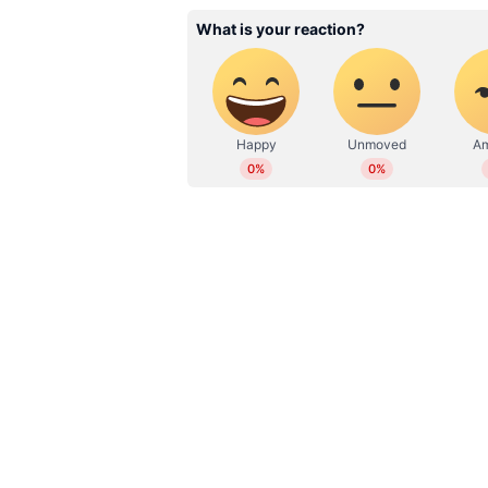
ഇനിയും വ്യക്തമല്ലെന്ന് അധികൃതര
WD
Web Desk
കാണാതെ വന്നതോടെ 70 കാരനായ ബസ
ശ്രമിച്ചതാകാം അപകടകാരണമെന്നു