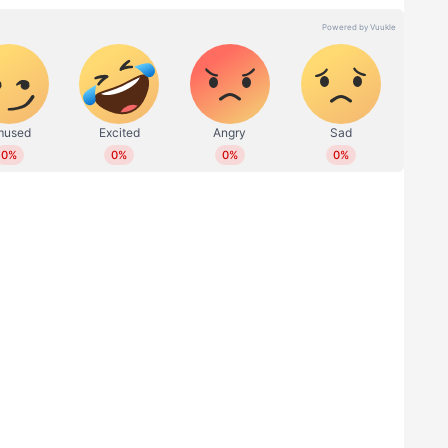
്‍ വിശദമാക്കുന്നത്. റോഡില്‍ അടയാളമൊന്നും
് ഡ്രൈവര്‍ വാഹനം ബ്രേക്ക് ചെയ്യാന്‍
ം സൂചനയുണ്ട്.