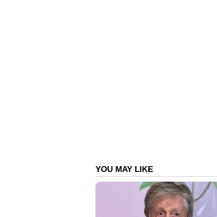
ഏഷ്യാനെറ്റ് ന്യൂസ് ലൈവ് യൂട