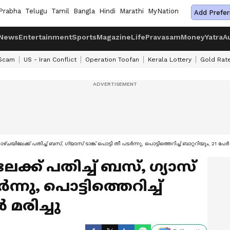
Prabha
Telugu
Tamil
Bangla
Hindi
Marathi
MyNation
Add Prefer
News
Entertainment
Sports
Magazine
Life
Pravasam
Money
Yatra
A
 Scam
US - Iran Conflict
Operation Toofan
Kerala Lottery
Gold Rat
്ചയിലേക്ക് പതിച്ച് ബസ്, ഗ്യാസ് ടാങ്ക് പൊട്ടി തീ പടർന്നു, പൊട്ടിത്തെറിച്ച് ബാറ്ററിയും, 21 പേർ 
ക്ക് പതിച്ച് ബസ്, ഗ്യാസ്
ർന്നു, പൊട്ടിത്തെറിച്ച്
 മരിച്ചു