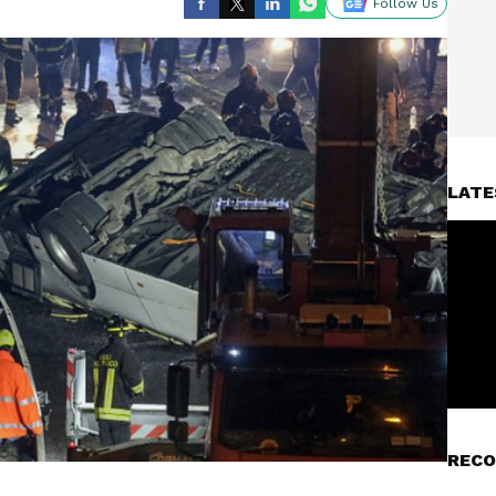
Follow Us
LATE
RECO