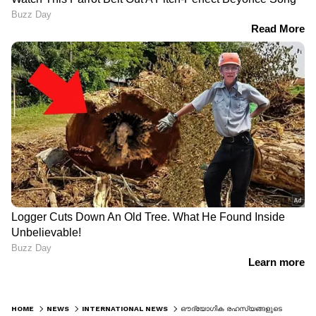
HOME
NEWS
INTERNATIONAL NEWS
ഔദ്യോഗിക രഹസ്യങ്ങളുടെ തടവറ; മ്യാൻമർ തലസ്ഥാനത്തും അവ്യക്തത തുടരുന്നു; എവിടെയാണ് ഓങ് സാൻ സൂ ചി?