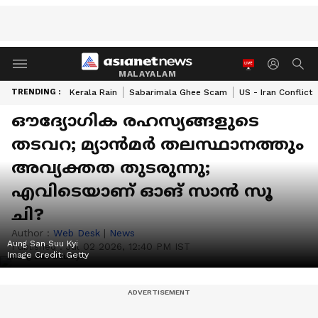
MALAYALAM
TRENDING :
Kerala Rain
Sabarimala Ghee Scam
US - Iran Conflict
ഔദ്യോഗിക രഹസ്യങ്ങളുടെ
തടവറ; മ്യാൻമർ തലസ്ഥാനത്തും
അവ്യക്തത തുടരുന്നു;
എവിടെയാണ് ഓങ് സാൻ സൂ
ചി?
Author :
Web Desk
|
News
Aung San Suu Kyi
Published :
Jul 02 2026, 12:40 PM IST
Image Credit:
Getty