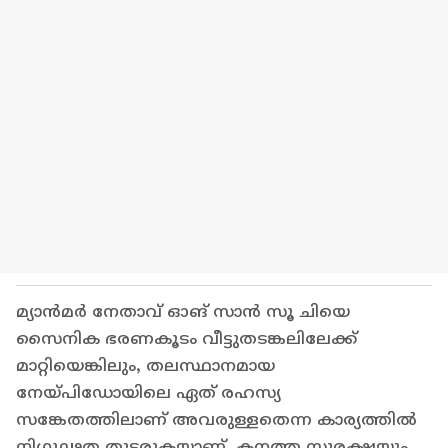
മ്യാൻമർ നേതാവ് ഓങ് സാൻ സൂ ചിയെ
സൈനിക ഭരണകൂടം വീട്ടുതടങ്കലിലേക്ക്
മാറ്റിയെങ്കിലും, തലസ്ഥാനമായ
നേയ്പിഡോയിലെ ഏത് രഹസ്യ
സങ്കേതത്തിലാണ് അവരുള്ളതെന്ന കാര്യത്തിൽ
നിഗൂഢത തുടരുകയാണ്. കനത്ത സുരക്ഷയും