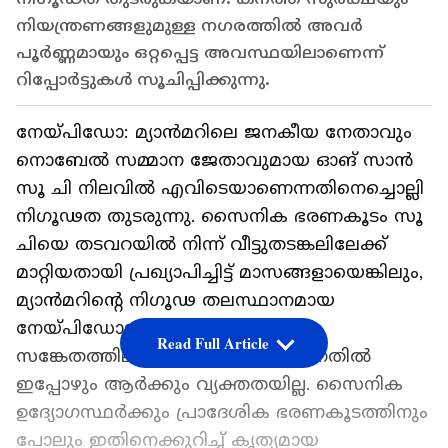
നിയന്ത്രണങ്ങളുമുള്ള നഗരത്തിൽ അവർ
പൂർണ്ണമായും ഒറ്റപ്പെട്ട അവസ്ഥയിലാണെന്ന്
റിപ്പോർട്ടുകൾ സൂചിപ്പിക്കുന്നു.
നേയ്പിഡോ: മ്യാൻമറിലെ ജനകീയ നേതാവും
നൊബേൽ സമ്മാന ജേതാവുമായ ഓങ് സാൻ
സൂ ചി നിലവിൽ എവിടെയാണെന്നതിനെച്ചൊല്ലി
നിഗൂഢത തുടരുന്നു. സൈനിക ഭരണകൂടം സൂ
ചിയെ തടവറയിൽ നിന്ന് വീട്ടുതടങ്കലിലേക്ക്
മാറ്റിയതായി പ്രഖ്യാപിച്ചിട്ട് മാസങ്ങളായെങ്കിലും,
മ്യാൻമറിന്റെ നിഗൂഢ തലസ്ഥാനമായ
നേയ്പിഡോയിലെ ഏത് രഹസ്യ
Read Full Article
സങ്കേതത്തിലാണ് അവർ ഉള്ളതെന്നതിൽ
ഇപ്പോഴും ആർക്കും വ്യക്തതയില്ല. സൈനിക
ഉദ്യോഗസ്ഥർക്കും പ്രാദേശിക ഭരണകൂടത്തിനും
പോലും ഇതിനെക്കുറിച്ച് കൃത്യമായ