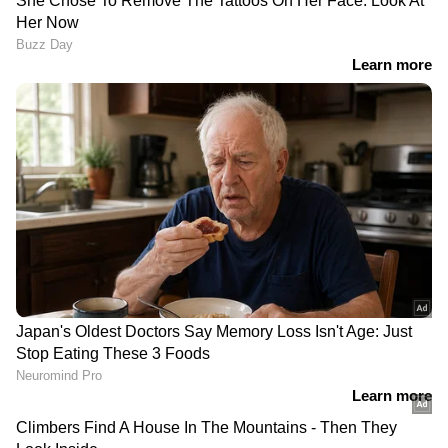
Related Articles
RECOMMENDED STORIES
മ്യാൻമർ, തായ്‍ലന്റ് ഭൂചലനം: അതീവ
അടിയന്തരാവസ്ഥയെന്ന് ലോകാരോഗ്യ
സംഘടന, മരണം 1700 കടന്നു
വരാനിരിക്കുന്ന ഭൂകമ്പങ്ങൾ കൂടുതൽ
അപകടം നിറഞ്ഞത്? മ്യാൻമർ ഉദാഹരണം,
പുതിയ പഠനം പറയുന്നതെന്ത്?