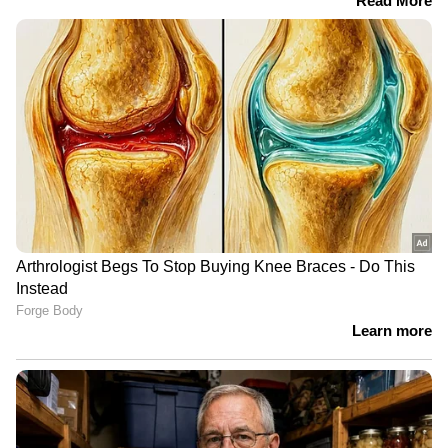
LATEST VIDEOS
പൊലീസിനെ വട്ടംചുറ്റിച്ച് അര്‍ജുന്‍
ആയങ്കി; ഒളിവിലിരുന്ന് പൊലീസിന്
പരിഹാസം | Arjun Aayanki | Police
കണ്ണൂരിലെ കുപ്രസിദ്ധ ഗുണ്ടാ
നേതാവ് കല്ല് ജംഷിക്കെതിരെ കാപ്പ
ചുമത്തി പൊലീസ് | Kannur | KAAPA
case