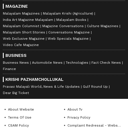
MAGAZINE
Malayalam Magazines
Malayalam Krishi (Agriculture)
India Art Magazine Malayalam
Malayalam Books
Malayalam Columnist
Magazine Conversations
Culture Magazines
Malayalam Short Stories
Conversations Magazine
Web Exclusive Magazine
Web Specials Magazine
Video Cafe Magazine
BUSINESS
Business News
Automobile News
Technologies
Fact Check News
Finance
KRISHI PAZHAMCHOLLUKAL
Pravasi Malayali World, News & Life Updates
Gulf Round Up
Dear Big Ticket
About Website
About Tv
Terms Of Use
Privacy Policy
CSAM Policy
Complaint Redressal - Website