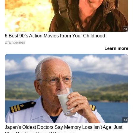
DOWNLOAD APP
RECOMMENDED STORIES
ജനങ്ങൾ സുരക്ഷിത
'ഏത് മാർഗത്തിലായാലും
സ്ഥാനങ്ങളിലേക്ക്
ഉടൻ ഇറാൻ വിടണം';