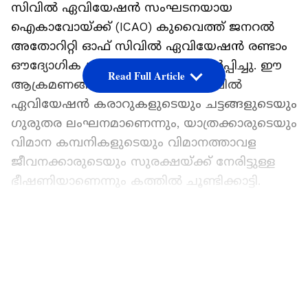
സിവിൽ ഏവിയേഷൻ സംഘടനയായ
ഐകാവോയ്ക്ക് (ICAO) കുവൈത്ത് ജനറൽ
അതോറിറ്റി ഓഫ് സിവിൽ ഏവിയേഷൻ രണ്ടാം
ഔദ്യോഗിക പ്രതിഷേധ കത്ത് സമർപ്പിച്ചു. ഈ
Read Full Article
ആക്രമണങ്ങൾ അന്താരാഷ്ട്ര സിവിൽ
ഏവിയേഷൻ കരാറുകളുടെയും ചട്ടങ്ങളുടെയും
ഗുരുതര ലംഘനമാണെന്നും, യാത്രക്കാരുടെയും
വിമാന കമ്പനികളുടെയും വിമാനത്താവള
ജീവനക്കാരുടെയും സുരക്ഷയ്ക്ക് നേരിട്ടുള്ള
ഭീഷണിയാണെന്നും കത്തിൽ ചൂണ്ടിക്കാട്ടി.
ഏഷ്യാനെറ്റ് ന്യൂസ് പ്രധാന വാർത്താ സ്രോതസായി
തെരഞ്ഞെടുക്കുക
LATEST VIDEOS
കഴിഞ്ഞ ബുധനാഴ്ച ടെർമിനൽ-1 കെട്ടിടത്തിന്
നേരെയുണ്ടായ ആക്രമണത്തിൽ മരണവും
ഗുരുതര പരിക്കുകളും വൻ സാമ്പത്തിക