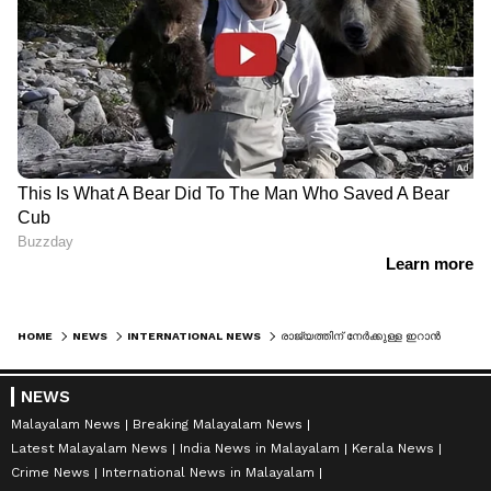
HOME
NEWS
INTERNATIONAL NEWS
രാജ്യത്തിന് നേർക്കുള്ള ഇറാന്‍റെ ആക്രമണം; നിർണായക നീക്കവുമായി കുവൈത്ത്, അന്താരാഷ്ട്ര സിവിൽ ഏവിയേഷൻ സംഘടനയെ പ്രതിഷേധം അറിയിച്ചു
NEWS
Malayalam News
Breaking Malayalam News
Latest Malayalam News
India News in Malayalam
Kerala News
Crime News
International News in Malayalam