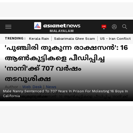
MALAYALAM
TRENDING :
Kerala Rain
Sabarimala Ghee Scam
US - Iran Conflict
'പുഞ്ചിരി തൂകുന്ന രാക്ഷസന്‍': 16
ആണ്‍കുട്ടികളെ പീഡിപ്പിച്ച
'നാനി'ക്ക് 707 വര്‍ഷം
തടവുശിക്ഷ
Author :
Web Desk
|
News
Male Nanny Sentenced To 707 Years In Prison For Molesting 16 Boys In
Updated :
Nov 19 2023, 09:40 PM IST
California