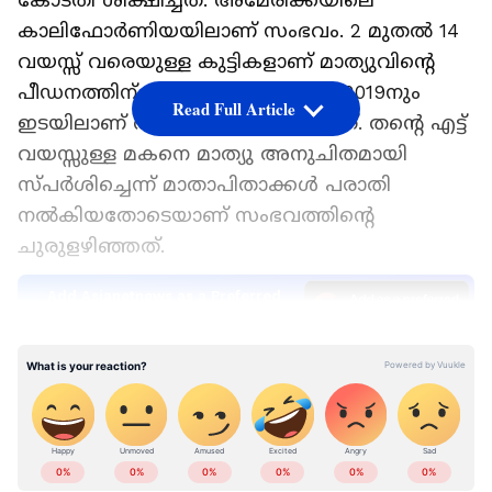
കോടതി ശിക്ഷിച്ചത്. അമേരിക്കയിലെ
കാലിഫോര്‍ണിയയിലാണ് സംഭവം. 2 മുതല്‍ 14
വയസ്സ് വരെയുള്ള കുട്ടികളാണ് മാത്യുവിന്‍റെ
പീഡനത്തിന് ഇരയായത്. 2014നും 2019നും
Read Full Article
ഇടയിലാണ് അതിക്രമങ്ങള്‍ നടന്നത്. തന്റെ എട്ട്
വയസ്സുള്ള മകനെ മാത്യു അനുചിതമായി
സ്പർശിച്ചെന്ന് മാതാപിതാക്കള്‍ പരാതി
നല്‍കിയതോടെയാണ് സംഭവത്തിന്‍റെ
ചുരുളഴിഞ്ഞത്.
Add Asianetnews as a Preferred
Source
LATEST VIDEOS
വെബ്സൈറ്റിലൂടെയാണ് ഇയാള്‍ കുട്ടികളുടെ
മാതാപിതാക്കളിലേക്ക് എത്തിയിരുന്നത്.
ചൈൽഡ് കെയറിൽ ആറ് വർഷത്തിലേറെ
പരിചയമുണ്ടെന്ന് ഇയാള്‍ അവകാശപ്പെട്ടിരുന്നു.