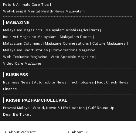
Pets & Animals Care Tips
Well-being & Mental Health News Malayalam
MAGAZINE
Malayalam Magazines
Malayalam Krishi (Agriculture)
India Art Magazine Malayalam
Malayalam Books
Malayalam Columnist
Magazine Conversations
Culture Magazines
Malayalam Short Stories
Conversations Magazine
Web Exclusive Magazine
Web Specials Magazine
Video Cafe Magazine
BUSINESS
Business News
Automobile News
Technologies
Fact Check News
Finance
KRISHI PAZHAMCHOLLUKAL
Pravasi Malayali World, News & Life Updates
Gulf Round Up
Dear Big Ticket
About Website
About Tv