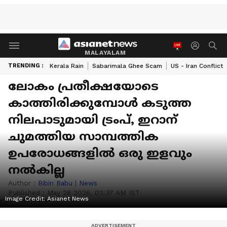
MALAYALAM
TRENDING :
Kerala Rain
Sabarimala Ghee Scam
US - Iran Conflict
ലോകം പ്രതീക്ഷയോടെ
കാത്തിരിക്കുമ്പോൾ കടുത്ത
നിലപാടുമായി ട്രംപ്, ഇറാന്
ചുമത്തിയ സാമ്പത്തിക
ഉപരോധങ്ങളിൽ ഒരു ഇളവും
നൽകില്ല
Author :
Bibin Babu
|
News
Published :
May 28 2026, 03:37 AM IST
Image Credit:
Asianet News