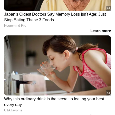
മുന്നറിയിപ്പും ട്രംപ് നൽകി.
DOWNLOAD APP
ഇന്ത്യയിലെയും ലോകമെമ്പാടുമുള്ള എല്ലാ
International News
അറിയാൻ എപ്പോഴും
ഏഷ്യാനെറ്റ് ന്യൂസ് വാർത്തകൾ.
Malayalam
Live News
തത്സമയ അപ്‌ഡേറ്റുകളും
ആഴത്തിലുള്ള വിശകലനവും സമഗ്രമായ
റിപ്പോർട്ടിംഗും — എല്ലാം ഒരൊറ്റ സ്ഥലത്ത്.
ഏത് സമയത്തും, എവിടെയും
വിശ്വസനീയമായ വാർത്തകൾ ലഭിക്കാൻ
Asianet News Malayalam