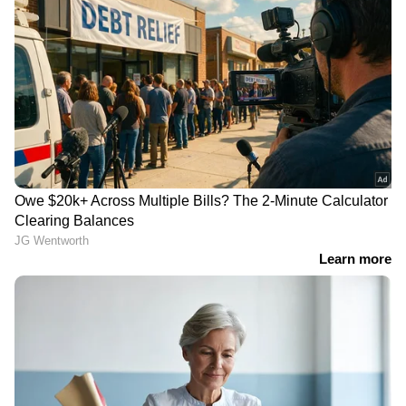
ശക്തമാക്കാനും ട്രംപ് സമ്മർദ്ദം
ചെലുത്തുന്നുണ്ട്. സൗദി അറേബ്യ, ജോർദാൻ,
ഈജിപ്ത് തുടങ്ങിയ രാജ്യങ്ങളിലെ
നേതാക്കളുമായി നടത്തിയ ചർച്ചയ്ക്ക്
പിന്നാലെ, സൗദിയും ഖത്തറും ഉൾപ്പെടെയുള്ള
പ്രമുഖ മുസ്ലീം രാജ്യങ്ങൾ ഈ കരാറിന്റെ
ഭാഗമാകേണ്ടത് അത്യന്താപേക്ഷിതമാണെന്ന്
ട്രംപ് തന്റെ സോഷ്യൽ മീഡിയ പ്ലാറ്റ്‌ഫോമായ
ട്രൂത്ത് സോഷ്യലിൽ കുറിച്ചു. പലസ്തീൻ
പ്രശ്നത്തിന് വ്യക്തമായ പരിഹാരമില്ലാതെ
സൗദി ഭരണാധികാരി മുഹമ്മദ് ബിൻ സൽമാൻ
എന്തിന് ഈ കരാറിനെ പിന്തുണയ്ക്കണം എന്ന
ചോദ്യത്തിന്, "കാരണം ഇത് സൗദി
അറേബ്യയ്ക്ക് ഏറ്റവും മികച്ചതാണ്"
എന്നായിരുന്നു ട്രംപിന്റെ മറുപടി. അമേരിക്കൻ
ഭരണകൂടത്തിൽ നിന്ന് പലപ്പോഴും സമ്മിശ്ര