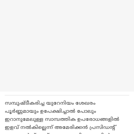
സമ്പുഷ്ടീകരിച്ച യുറേനിയം ശേഖരം
പൂർണ്ണമായും ഉപേക്ഷിച്ചാൽ പോലും
ഇറാനുമേലുള്ള സാമ്പത്തിക ഉപരോധങ്ങളിൽ
ഇളവ് നൽകില്ലെന്ന് അമേരിക്കൻ പ്രസിഡന്റ്