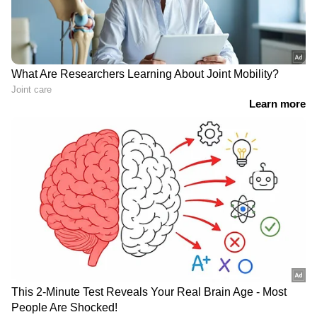
പ്രതികരണങ്ങളാണ് പുറത്തുവരുന്നതെങ്കിലും,
ചർച്ചകളിൽ ചെറിയ രീതിയിലുള്ള
പുരോഗതിയുണ്ടെന്നും വരും ദിവസങ്ങളിൽ
ഇതിൽ കൂടുതൽ വ്യക്തത വരുമെന്നും യുഎസ്
സ്റ്റേറ്റ് സെക്രട്ടറി മാർക്കോ റൂബിയോ
കൂട്ടിച്ചേർത്തു.