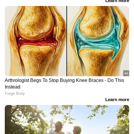
Related Articles
വൻ ഓഫർ പ്രഖ്യാപിച്ച് എയര്‍ ഇന്ത്യ
എക്‌സ്പ്രസ്, ഓഫര്‍ നിരക്കില്‍ 50 ലക്ഷം
സീറ്റുകളുമായി എക്സ്പ്രസ് സെയില്‍
കേരളം കാത്തിരുന്ന ദിവസം, 20
വർഷത്തെ ജയിൽവാസത്തിന് ശേഷം
അബ്‍ദുൽ റഹീം ഇന്ന് നാട്ടിലെത്തും
RECOMMENDED STORIES