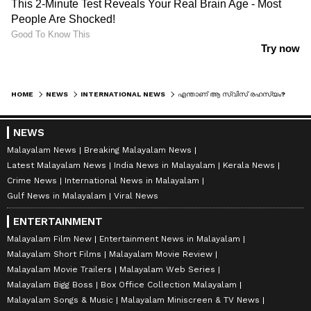
HOME
NEWS
INTERNATIONAL NEWS
എന്താണ് ആ സ്വിസ് രഹസ്യം? ഉയര്‍ന്ന നികുതിയടക്കണമെങ്കിലും കോടീശ്വരന്മാര്‍ക്ക് പ്രിയം സ്വിറ്റ്സര്‍ലന്‍ഡ് തന്നെ!
NEWS
Malayalam News
Breaking Malayalam News
Latest Malayalam News
India News in Malayalam
Kerala News
Crime News
International News in Malayalam
Gulf News in Malayalam
Viral News
ENTERTAINMENT
Malayalam Film New
Entertainment News in Malayalam
Malayalam Short Films
Malayalam Movie Review
Malayalam Movie Trailers
Malayalam Web Series
Malayalam Bigg Boss
Box Office Collection Malayalam
Malayalam Songs & Music
Malayalam Miniscreen & TV News