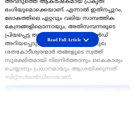
അവിടുത്തെ ആകര്‍ഷകമായ പ്രകൃതി
ഭംഗിയുമൊക്കെയാണ്. എന്നാല്‍ ഇതിനപ്പുറം,
ലോകത്തിലെ ഏറ്റവും വലിയ സാമ്പത്തിക
കേന്ദ്രങ്ങളിലൊന്നായും, അതിസമ്പന്നരുടെ
പ്രിയപ്പെട്ട താവളമായും സ്വിറ്റ്സര്‍ലന്‍ഡ്
Read Full Article
അറിയപ്പെടുന്നുണ്ട്. ലോകത്തെ പ്രമുഖ
ശതകോടീശ്വരന്മാര്‍ തങ്ങളുടെ സ്വത്ത്
സുരക്ഷിതമായി നിലനിര്‍ത്താനും കൈകാര്യം
ചെയ്യാനും പ്രധാനമായും ആശ്രയിക്കുന്നത്
സ്വിറ്റ്സര്‍ലന്‍ഡിനെയാണ്.
ഏഷ്യാനെറ്റ് ന്യൂസ് പ്രധാന വാർത്താ സ്രോതസായി
തെരഞ്ഞെടുക്കുക
LATEST VIDEOS
എന്നാല്‍, ഏറ്റവും കുറഞ്ഞ നികുതി
ഉള്ളതുകൊണ്ടല്ല കോടീശ്വരന്മാര്‍ ഇവിടേക്ക്
ആകര്‍ഷിക്കപ്പെടുന്നത് എന്ന് 'എനെസ്