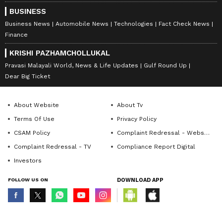
BUSINESS
Business News
Automobile News
Technologies
Fact Check News
Finance
KRISHI PAZHAMCHOLLUKAL
Pravasi Malayali World, News & Life Updates
Gulf Round Up
Dear Big Ticket
About Website
About Tv
Terms Of Use
Privacy Policy
CSAM Policy
Complaint Redressal - Website
Complaint Redressal - TV
Compliance Report Digital
Investors
FOLLOW US ON
DOWNLOAD APP
© Copyright 2026 Asianxt Digital Technologies Private Limited (Formerly