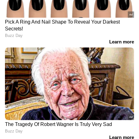
8) PH 265387
9) PJ 522358
10) PK 355252
11) PL 269610
12) PM 505925
നാലാം സമ്മാനം Rs.5,000/-