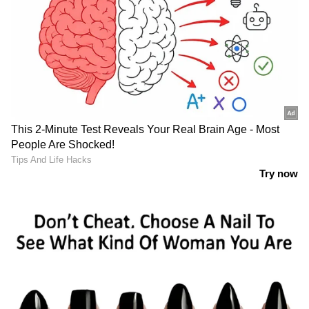
2) PB 750977
3) PC 359322
4) PD 358812
5) PE 309202
6) PF 295092
7) PG 225703