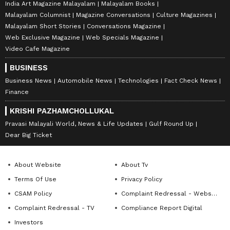
India Art Magazine Malayalam
Malayalam Books
Malayalam Columnist
Magazine Conversations
Culture Magazines
Malayalam Short Stories
Conversations Magazine
Web Exclusive Magazine
Web Specials Magazine
Video Cafe Magazine
BUSINESS
Business News
Automobile News
Technologies
Fact Check News
Finance
KRISHI PAZHAMCHOLLUKAL
Pravasi Malayali World, News & Life Updates
Gulf Round Up
Dear Big Ticket
About Website
About Tv
Terms Of Use
Privacy Policy
CSAM Policy
Complaint Redressal - Website
Complaint Redressal - TV
Compliance Report Digital
Investors