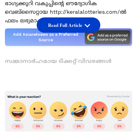
ഭാഗ്യക്കുറി വകുപ്പിന്റെ ഔദ്യോഗിക
വെബ്‌സൈറ്റായ http://keralalotteries.com/ൽ
ഫലം ലഭ്യമാകും.
Read Full Article
Add Asianetnews as a Preferred
Source
സമ്മാനാർഹമായ ടിക്കറ്റ് വിവരങ്ങൾ
ഒന്നാം സമ്മാനം (80 ലക്ഷം)‌