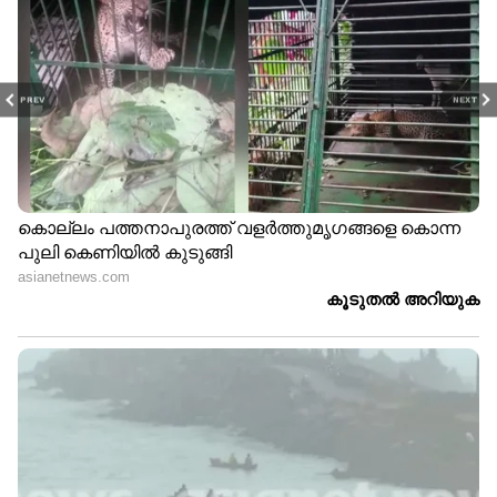
PREV
NEXT
ABOUT THE AUTHOR
Web Desk
WD
കേരള ലോട്ടറി
കരുണ്യ പ്ലസ് ലോട്ടറി ഫലം
Published :
Nov 21 2024, 03:10 PM IST
Follow Us