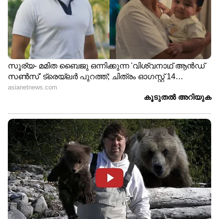
കണ്ടെത്താന്‍ തെരച്ചില്‍
ഒരേ സമയം സ്വർണം കടത്തലും
പൊട്ടിക്കലും,
അകമ്പടിയൊരുക്കാൻ വിശ്വസ്ത
ഗുണ്ടാവലയം! ; അർജുൻ
ആയങ്കിയെ അറിയാം