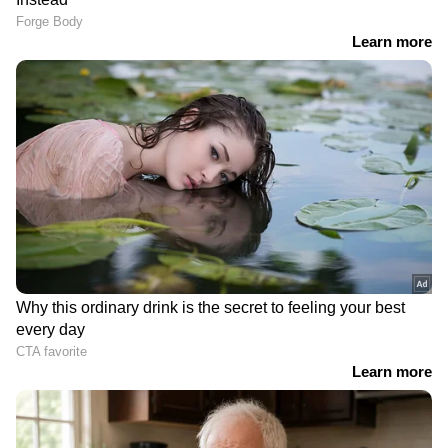
PH 592907
സമശ്വാസ സമ്മാനം (.8,000/-)