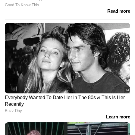
8461 8492 8504 8519 8531 8570 8733
8905 8926 9195 9263 9390 9567 9585
9612 9788 9797 9875 9896 9898 9909
9963 9999
Kerala Lottery : ഇന്നത്തെ ഭാ​ഗ്യശാലിക്ക് 75
ലക്ഷം; അറിയാം സ്ത്രീ ശക്തി ലോട്ടറി ഫലം
ഏഷ്യാനെറ്റ് ന്യൂസ് തത്സമയ വാർത്തകൾ
അറിയാം
LATEST VIDEOS