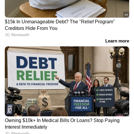
PJ 661828
മൂന്നാം സമ്മാനം [ 1 ലക്ഷം]