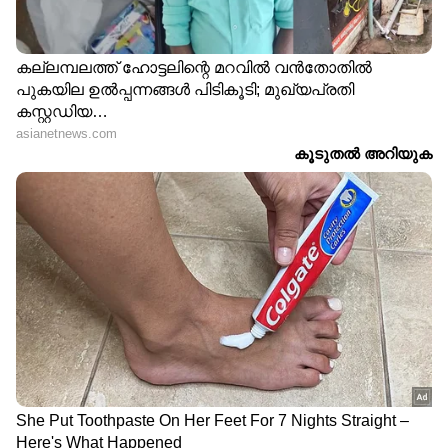
0019 0062 0123 0208 0232 0246 0270
0308 0779 1118 1133 1202 1309 1326 1613
1667 1669 1975 2012 2084 2193 2225 2355
2356 2438 2566 2616 2623 2717 2778
2804 2819 2874 3086 3142 3170 3382 3388
3408 3590 3617 4026 4149 4151 4264
4342 4359 4490 4536 4567 5053 5060
5143 5158 5177 5260 5270 5305 5332
5346 5353 5365 5384 5481 5521 5522
5575 5689 6081 6103 6123 6169 6401 6526
6571 6599 6822 6830 6923 7013 7050
7088 7172 7216 7258 7341 7343 7425
7476 7485 7486 7735 7754 7816 7922
7961 8019 8068 8134 8173 8192 8270 8279