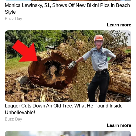
ഭാഗ്യതാര BT 54 ലോട്ടറി
ഒരുകോടിയുടെ സമൃദ്ധി
എടുത്തിട്ടുണ്ടോ?
SM 55 ആർക്ക് ? അറിയാം
ഇന്നത്തെ കോടിപതി
ഇന്നത്തെ ലോട്ടറി ഫലം
നിങ്ങളാകാം ! അറിയാം
ഫലം
കാരുണ്യ KR 754 ലോട്ടറി
ഇന്നത്തെ സുവർണ
ഫലം പുറത്ത്; ആരാകും
കേരളം SK 52 ലോട്ടറി ഫലം
കോടിപതി ? അറിയാം ആ
പ്രഖ്യാപിച്ചു; അറിയാം ഭാ​ഗ്യ
ഭാ​ഗ്യ നമ്പറുകൾ
നമ്പറുകൾ