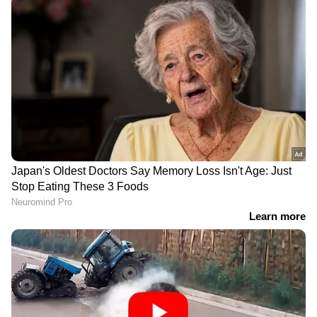
DOWNLOAD APP
RECOMMENDED STORIES
നാദാപുരത്ത്
മതന്യൂനപക്ഷം
നിരന്തര ശല്യം കാരണം
എതിരായി, ഭരണ
പഠനം നിർത്തി, പിന്നാലെ
വിരുദ്ധ വികാരവും
ദുരൂഹ മരണം,
സ്ഥാനാർത്ഥി
മൃതദേഹത്തിൽ
നിർണ്ണയവും പാളി;
മുട്ടുസൂചികൊണ്ട് കുത്തിയ
സിപിഐ തെരഞ്ഞെടുപ്പ്
പാടുകളും;വിദ്യാർത്ഥിനിയുടെ
അവലോകന റിപ്പോർട്ട്
അന്വേഷണം ക്രൈംബ്രാഞ്ചിന്