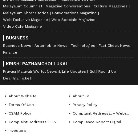
Malayalam Columnist
Magazine Conversations
Culture Magazines
Malayalam Short Stories
Conversations Magazine
Web Exclusive Magazine
Web Specials Magazine
Video Cafe Magazine
BUSINESS
Business News
Automobile News
Technologies
Fact Check News
Finance
KRISHI PAZHAMCHOLLUKAL
Pravasi Malayali World, News & Life Updates
Gulf Round Up
Dear Big Ticket
About Website
About Tv
Terms Of Use
Privacy Policy
CSAM Policy
Complaint Redressal - Website
Complaint Redressal - TV
Compliance Report Digital
Investors