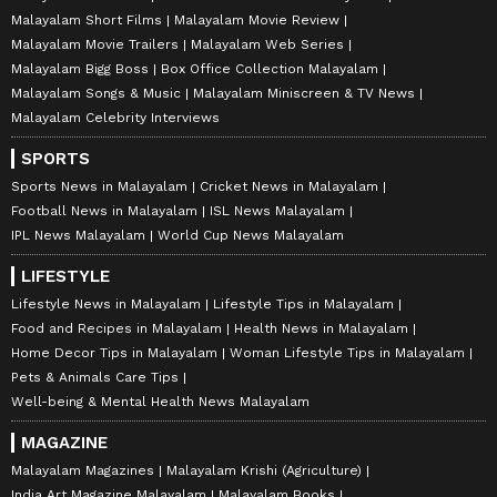
Malayalam Short Films
Malayalam Movie Review
Malayalam Movie Trailers
Malayalam Web Series
Malayalam Bigg Boss
Box Office Collection Malayalam
Malayalam Songs & Music
Malayalam Miniscreen & TV News
Malayalam Celebrity Interviews
SPORTS
Sports News in Malayalam
Cricket News in Malayalam
Football News in Malayalam
ISL News Malayalam
IPL News Malayalam
World Cup News Malayalam
LIFESTYLE
Lifestyle News in Malayalam
Lifestyle Tips in Malayalam
Food and Recipes in Malayalam
Health News in Malayalam
Home Decor Tips in Malayalam
Woman Lifestyle Tips in Malayalam
Pets & Animals Care Tips
Well-being & Mental Health News Malayalam
MAGAZINE
Malayalam Magazines
Malayalam Krishi (Agriculture)
India Art Magazine Malayalam
Malayalam Books