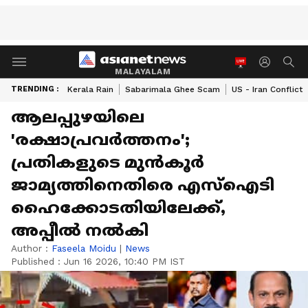
MALAYALAM
TRENDING :
Kerala Rain
Sabarimala Ghee Scam
US - Iran Conflict
ആലപ്പുഴയിലെ
'രക്ഷാപ്രവർത്തനം';
പ്രതികളുടെ മുൻകൂർ
ജാമ്യത്തിനെതിരെ എസ്ഐടി
ഹൈക്കോടതിയിലേക്ക്,
അപ്പീൽ നൽകി
Author :
Faseela Moidu
|
News
Published :
Jun 16 2026, 10:40 PM IST