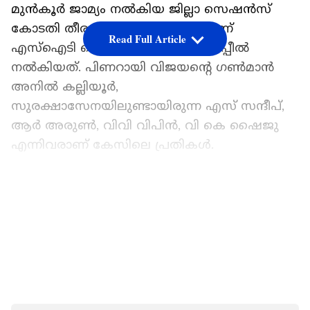
മുൻകൂർ ജാമ്യം നൽകിയ ജില്ലാ സെഷൻസ്
കോടതി തീരുമാനത്തിനെതിരെയാണ്
Read Full Article
എസ്ഐടി ഹൈക്കോടതിയിൽ അപ്പീൽ
നൽകിയത്. പിണറായി വിജയന്റെ ഗൺമാൻ
അനിൽ കല്ലിയൂർ,
സുരക്ഷാസേനയിലുണ്ടായിരുന്ന എസ് സന്ദീപ്,
ആർ അരുണ്‍, വിവി വിപിൻ, വി കെ ഷൈജു
എന്നിവരാണ് കേസിലെ പ്രതികൾ.
ഏഷ്യാനെറ്റ് ന്യൂസ് പ്രധാന വാർത്താ സ്രോതസായി
തെരഞ്ഞെടുക്കുക
LATEST VIDEOS
പിണറായി വിജയൻ മുഖ്യമന്ത്രിയായിരിക്കെ
നടത്തിയ നവകേരള യാത്രയ്ക്കിടെ
ആലപ്പുഴയിൽ വെച്ച് കരിങ്കൊടി കാണിച്ച
പ്രവർത്തകരെ ഗൺമാൻമാരായ അനിൽ
കുമാറും സന്ദീപ് എസും ചേർന്ന്