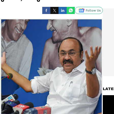
Follow Us
LATE