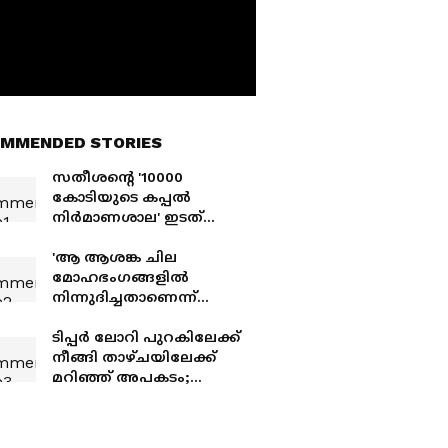
MMENDED STORIES
സതീശന്റെ '10000
കോടിയുടെ കപ്പൽ
നിർമാണശാല' ഇടത്
സർക്കാറിന്റെ കാലത്ത്
പ്രഖ്യാപിച്ച 300 കോടിയുടെ
'ആ ആശങ്ക ചില
പദ്ധതി, ഒപ്പിട്ടത് ആട്സൺ
മോഹഭംഗങ്ങളിൽ
എൻജിനീയറിങ്
നിന്നുദിച്ചതാണെന്ന്
അരിയാഹാരം
കഴിക്കുന്നവർക്ക്
ടിപ്പര്‍ ലോറി പുറകിലേക്ക്
ബോധ്യമാകും';
നീങ്ങി താഴ്ചയിലേക്ക്
അലോഷ്യസ്
മറിഞ്ഞ് അപകടം;
സേവ്യറിനെതിരെ
ക്യാബിന് ഉള്ളില്‍
കെഎസ്‌യു നേതാവ്
കുടുങ്ങിപ്പോയ
ഡ്രൈവര്‍ക്ക് ദാരുണാന്ത്യം