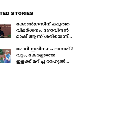
TED STORIES
കോൺഗ്രസിന് കടുത്ത
വിമർശനം, ഗോവിന്ദൻ
മാഷ് ആണ് ശരിയെന്ന്
രാഹുൽ ഈശ്വർ;
കുംഭമേള വൈറൽ
മോദി ഇതിനകം വന്നത് 3
സ്റ്റാറിന്‍റെ വിവാഹത്തിൽ
വട്ടം, കേരളത്തെ
പ്രതികരണം
ഇളക്കിമറിച്ച രാഹുൽ
ഗാന്ധി തമിഴ്നാട്ടിൽ
എത്തിയില്ല; അനുനയ
നീക്കവുമായി
കമൽഹാസൻ