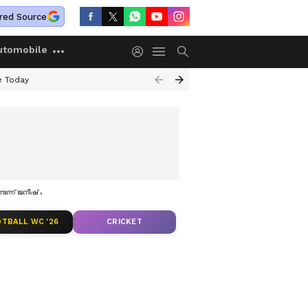
red Source
utomobile
e Today
ടെന്ന് ജനീഷ് കുമാർ; കടുത്ത പരിഹാസം
TBALL WC '26
CRICKET