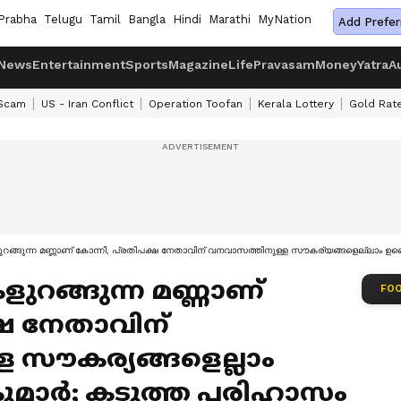
Prabha
Telugu
Tamil
Bangla
Hindi
Marathi
MyNation
Add Prefer
News
Entertainment
Sports
Magazine
Life
Pravasam
Money
Yatra
A
 Scam
US - Iran Conflict
Operation Toofan
Kerala Lottery
Gold Rat
റങ്ങുന്ന മണ്ണാണ് കോന്നി, പ്രതിപക്ഷ നേതാവിന് വനവാസത്തിനുള്ള സൗകര്യങ്ങളെല്ലാം ഉണ്
ുറങ്ങുന്ന മണ്ണാണ്
FOO
്ഷ നേതാവിന്
 സൗകര്യങ്ങളെല്ലാം
 കുമാർ; കടുത്ത പരിഹാസം