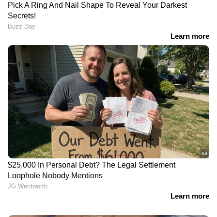
വിജയന്‍റെ വീട്ടിലെ ഇഡി
തകർക്കാമെന്ന് ആരും
റെയ്ജിനോട്
കരുതേണ്ടെന്ന് എംവി ​
യോജിക്കുന്നില്ല; മന്ത്രി
ഗോവിന്ദൻ
ഷിബു ബേബി ജോൺ
LATEST VIDEOS
ഉത്തരേന്ത്യയിൽ ശക്തമായ മഴ
തുടരുന്നു, അസമിൽ മരണം 97;
ബ്രഹ്മപുത്രയും പോഷക നദികളും