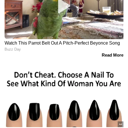
കേരളത്തിൻ്റെ മതേതരത്വം
'പിടിച്ചതല്ല, പിടി
കണ്ണിലെ കൃഷ്ണമണി
കൊടുത്തതാണ്'; ഇ ഡി
പോലെ
ഉദ്യോഗസ്ഥർക്ക് നേരെ മുട്ട
കാത്തുസൂക്ഷിക്കും;
എറിഞ്ഞു, ഒളിവിലായിരുന്ന
കേരള മോഡൽ
സിപിഎം ലോക്കൽ
അഭിമാനമെന്ന് മുഖ്യമന്ത്രി
സെക്രട്ടറി ഐപി ബിനു
വി ഡി സതീശൻ
കീഴടങ്ങി
ചങ്ങാതിമാർ
പിണറായി വിജയൻ
പിണങ്ങുമ്പോഴാണ് വാശി
ഏറ്റവും ശക്തമായ
കൂടുന്നത്, പിണറായി
കുന്തമുന; അത്