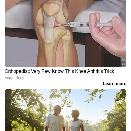
കരകവിഞ്ഞൊഴുകി
'മുട്ടിന് താഴെ വെടിവെച്ചാലും
മുട്ടുകുത്തില്ല'; പൊലീസ് തെരച്ചിൽ
തുടരുന്നതിനിടെ വീണ്ടും അർജുൻ
ആയങ്കി