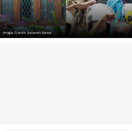
Image Credit:
Asianet News