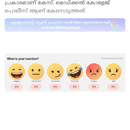
പ്രകാരമാണ് കേസ്. മെഡിക്കൽ കോളേജ്
പൊലീസ് ആണ് കേസെടുത്തത്.
ഏഷ്യാനെറ്റ് ന്യൂസ് പ്രധാന വാർത്താ സ്രോതസായി
തെരഞ്ഞെടുക്കുക
LATEST VIDEOS