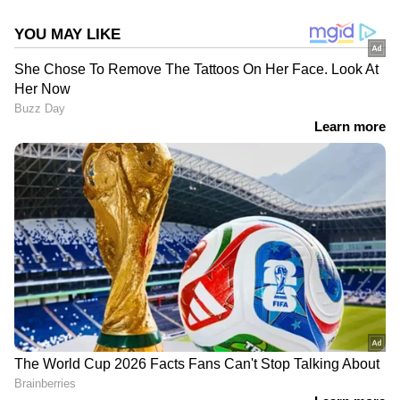
കേരളത്തിലെ എല്ലാ വാർത്തകൾ
Kerala
News
അറിയാൻ എപ്പോഴും ഏഷ്യാനെറ്റ്
ന്യൂസ് വാർത്തകൾ.
Malayalam News
തത്സമയ അപ്‌ഡേറ്റുകളും ആഴത്തിലുള്ള
വിശകലനവും സമഗ്രമായ റിപ്പോർട്ടിംഗും —
എല്ലാം ഒരൊറ്റ സ്ഥലത്ത്. ഏത് സമയത്തും,
എവിടെയും വിശ്വസനീയമായ വാർത്തകൾ
ലഭിക്കാൻ
Asianet News Malayalam
ABOUT THE AUTHOR
Aishwarya S Babu
AS
കോഴിക്കോട്
CPM
Follow Us