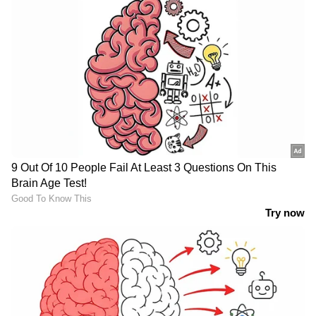
RECOMMENDED STORIES
അഞ്ചംഗ സംഘം
കുളിയ്ക്കുന്നതിനിടെ
സുഹൃത്തിന്‍റെ വീട്ടിലിരുന്ന്
ആനകൾ
മദ്യപിച്ചു, പിന്നാലെ
കൊമ്പുകോർത്തു;
രണ്ടുപേർ തമ്മിൽ
മറിഞ്ഞുവീണ
തർക്കവും കത്തിക്കുത്തും;
ആനക്കടിയിൽ പെട്ട്
യുവാവിനെ
യുവതിക്ക് ദാരുണാന്ത്യം
കൊലപ്പെടുത്തിയ പ്രതി
പിടിയിൽ