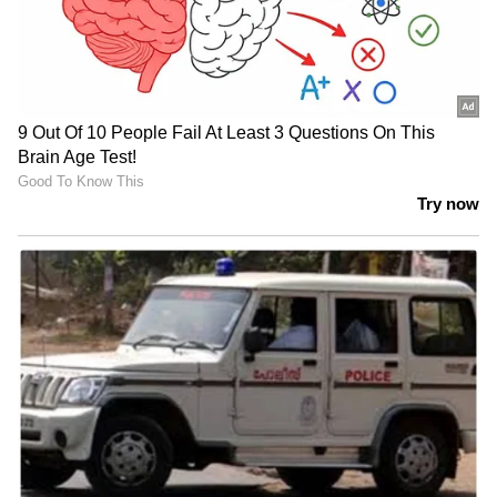
വമ്പൻ വിജയം
സത്യപ്രതിജ്ഞാ ചടങ്ങിൽ
നൽകിയിട്ടും
വന്ദേമാതരം മുഴുവൻ
കോഴിക്കോടിന് അവ​
ആലപിച്ചതിൽ ആശങ്ക
ഗണന; പ്രതിഷേധം
രേഖപ്പെടുത്തി മുഹമ്മദ്
തുടർന്ന് യുഡിഎഫ്
റിയാസ്; 'കണ്ണടച്ച്
പ്രവർത്തകർ, ലീ​ഗ്
എതിർക്കുകയല്ല,
ഓഫീസിന് മുന്നിൽ
ഭരണഘടന
കരിങ്കൊടി
മുറുകെപ്പിടിക്കണം'