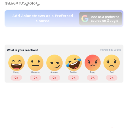
കേസെടുത്തു.
Add Asianetnews as a Preferred
Source
കഴിഞ്ഞ ദിവസം കുമ്പഡാജെ ഗ്രാമപഞ്ചായത്ത്
ഗ്രൗണ്ടിൽ നടന്ന ക്രിക്കറ്റ് ടൂർണമെന്റിനിടെ
സുരേഷും പ്രതികളും തമ്മിൽ
വാക്കുതർക്കമുണ്ടായിരുന്നു. ഇതിനെ
തുടർന്നുണ്ടായ വൈരാഗ്യമാണ്
ആക്രമണത്തിലേക്ക് നയിച്ചതെന്നാണ് പൊലീസ്
പറയുന്നത്. മാർപ്പിനടുക്ക ജംഗ്ഷനിലെ
ഹൈമാസ്റ്റ് ലൈറ്റിന് സമീപത്ത് വച്ച് കിരൺ
ആണ് സുരേഷിനെ കത്തി ഉപയോഗിച്ച്
കുത്തിയത്. ആക്രമണത്തിന് അഖിലേഷ്
സഹായം ചെയ്തതായും എഫ്ഐആറിൽ