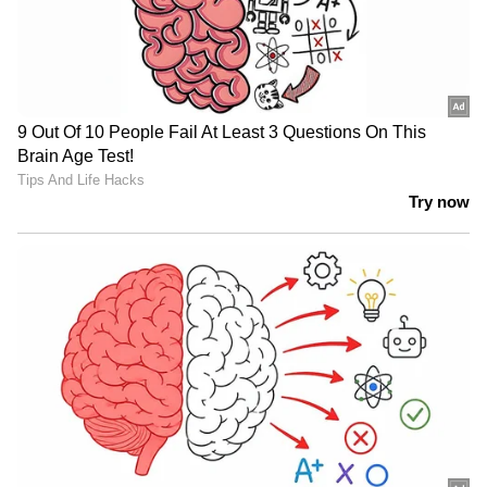
കേരളത്തിലെ എല്ലാ വാർത്തകൾ
Kerala
News
അറിയാൻ എപ്പോഴും ഏഷ്യാനെറ്റ്
ന്യൂസ് വാർത്തകൾ.
Malayalam News
തത്സമയ അപ്‌ഡേറ്റുകളും ആഴത്തിലുള്ള
വിശകലനവും സമഗ്രമായ റിപ്പോർട്ടിംഗും —
എല്ലാം ഒരൊറ്റ സ്ഥലത്ത്. ഏത് സമയത്തും,
എവിടെയും വിശ്വസനീയമായ വാർത്തകൾ
ലഭിക്കാൻ
Asianet News Malayalam
ABOUT THE AUTHOR
Faseela Moidu
FM
2022 മുതല്‍ ഏഷ്യാനെറ്റ് ന്യൂസ് ഓണ്‍ലൈനില്‍
പ്രവര്‍ത്തിക്കുന്നു. നിലവില്‍ സീനിയ‍ർ സബ് എഡിറ്റർ.
ബിഎ ബിരുദവും ജേണലിസത്തിൽ പോസ്റ്റ് ഗ്രാജുവേറ്റ്
ഡിപ്ലോമയും നേടി. കേരളം, ദേശീയം, അന്താരാഷ്ട്ര
ആക്രമണം
വാര്‍ത്തകള്‍, ബിസിനസ്, ആരോഗ്യം,
കൊലപാതകം