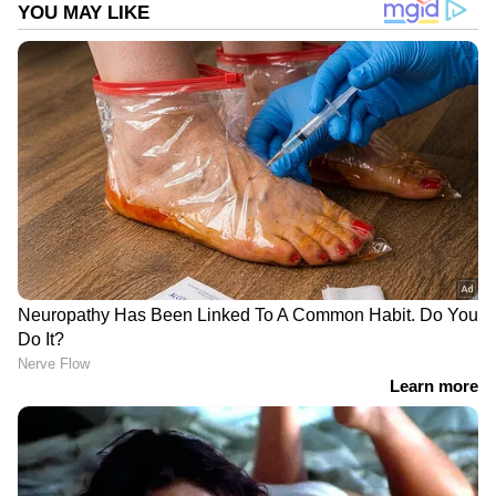
പറയുന്നു. സംഭവത്തിൽ ബദിയടുക്ക പൊലീസ്
അന്വേഷണം ആരംഭിച്ചു. പ്രതികൾക്കായുള്ള
തെരച്ചിൽ ഊർജിതമാക്കിയതായി അധികൃതർ
അറിയിച്ചു.