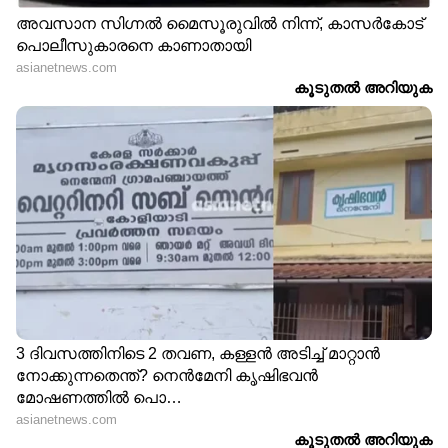
LATEST VIDEOS
ഫരീദാബാദില്‍ സ്‌കൂള്‍
വരാന്തയില്‍ അധ്യാപികയെ
കുത്തിക്കൊന്നു | Faridabad | Crime
News
വിവാഹത്തിന് നിർബന്ധിച്ചു;
വാക്കുതർക്കത്തിന് പിന്നാലെ
നൃത്ത അധ്യാപികയെ കഴുത്തു
ഞെരിച്ച് കൊലപ്പെടുത്തി