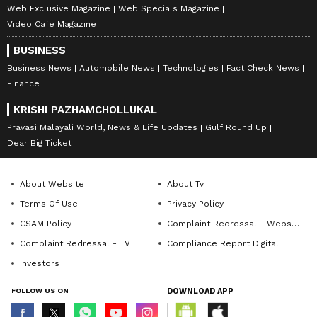
Web Exclusive Magazine
Web Specials Magazine
Video Cafe Magazine
BUSINESS
Business News
Automobile News
Technologies
Fact Check News
Finance
KRISHI PAZHAMCHOLLUKAL
Pravasi Malayali World, News & Life Updates
Gulf Round Up
Dear Big Ticket
About Website
About Tv
Terms Of Use
Privacy Policy
CSAM Policy
Complaint Redressal - Website
Complaint Redressal - TV
Compliance Report Digital
Investors
FOLLOW US ON
DOWNLOAD APP