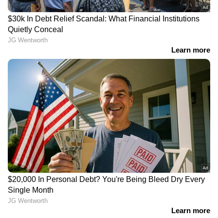
Related Articles
'നേട്ടങ്ങൾ നോക്കാതെ സഹായിച്ച അദ്ദേഹം