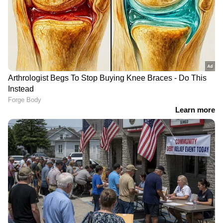
ഫോർമുലയാകും ഹൈക്കമാൻഡ്
അവതരിപ്പിക്കുക എന്നാണ് വിവരം. കെ സി
വേണുഗോപാൽ, വിഡി സതീശൻ, രമേശ്
ചെന്നിത്തല എന്നിവരുടെ പേരുകള്‍ ഉയര്‍ന്ന
ചര്‍ച്ചകള്‍ക്കൊടുവില്‍ ആരുടെ പേരാവും
ഹൈക്കമാന്‍ഡ് പ്രഖ്യാപിക്കുക എന്നതിലേക്ക്
ഉറ്റുനോക്കുകയാണ് കേരളം. തെരഞ്ഞെടുപ്പ്
ഫലം വന്ന് പത്താം നാൾ ആയിട്ടും
മുഖ്യമന്ത്രിയെ പ്രഖ്യാപിക്കാത്തതിൽ സംസ്ഥാന
വ്യാപകമായി പ്രതിഷേധം ഉയ‍ർന്നിരുന്നു.