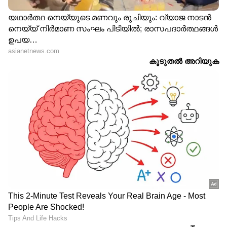
തലസ്ഥാന ന​ഗരി
LATEST VIDEOS
പ്രണയകഥ തുറന്നു പറഞ്ഞ് വി കെ
ശ്രീകണ്ഠൻ എംപിയും മന്ത്രിയും
ഭാര്യയുമായ കെ എ തുളസിയും
സിപിഎമ്മിന്റെ സൈബർ പോരാളി;