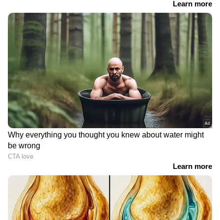
കണക്കിലെടുക്കുന്നുണ്ട്. അതിനാൽ
കോൺഗ്രസ് എംഎൽമാരുടെ യോഗം ഉച്ചക്ക്
ഒരുമണിയോടെയാകും നടക്കുക.
മുഖ്യമന്ത്രി ആരെന്നത് സംബന്ധിച്ച്നി യമസഭാ
കക്ഷിയോഗത്തിൽ എഐസിസി പ്രസിഡന്റ്
മല്ലികാർജുൻ ഖർഗെയുടെ തീരുമാനം മുദ്രവച്ച
കവറിൽ ദീപ ദാസ്മുൻഷിക്ക് കൈമാറാനാണ്
സാധ്യത. മുഖ്യമന്ത്രിയെ തീരുമാനിക്കാനുള്ള
ചർച്ചകളെല്ലം പൂർത്തിയായെന്നും പ്രഖ്യാപനം
നാളെയുണ്ടാകുമെന്നും എഐസിസി
മാധ്യമവിഭാഗം ജനറൽ സെക്രട്ടറി ജയറാം
രമേശ് നേരത്തെ പ്രഖ്യാപിച്ചിരുന്നു. മുഖ്യമന്ത്രി
സ്ഥാനത്തേക്ക് പരിഗണിക്കപ്പെടുന്ന മൂന്നു
നേതാക്കളെയും ഉൾക്കൊണ്ടുള്ള