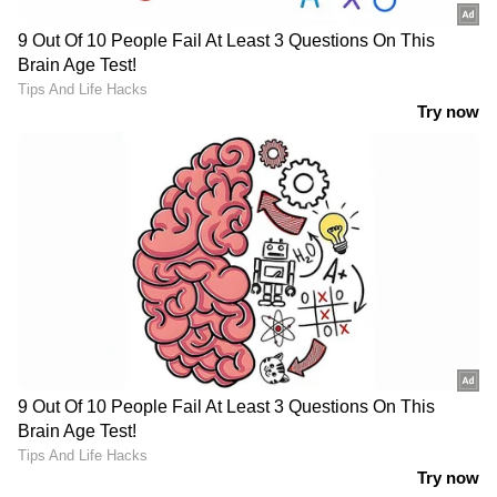
എവിടെയും വിശ്വസനീയമായ വാർത്തകൾ
ലഭിക്കാൻ
Asianet News Malayalam
ABOUT THE AUTHOR
Web Desk
WD
കോൺഗ്രസ്
വി.ഡി. സതീശൻ
Published :
May 14 2026, 12:54 AM IST
Follow Us