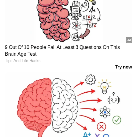
LATEST VIDEOS
കേരളത്തിലെ എല്ലാ വാർത്തകൾ
Kerala
News
അറിയാൻ എപ്പോഴും ഏഷ്യാനെറ്റ്
ന്യൂസ് വാർത്തകൾ.
Malayalam News
തത്സമയ അപ്‌ഡേറ്റുകളും ആഴത്തിലുള്ള
വിശകലനവും സമഗ്രമായ റിപ്പോർട്ടിംഗും —
എല്ലാം ഒരൊറ്റ സ്ഥലത്ത്. ഏത് സമയത്തും,