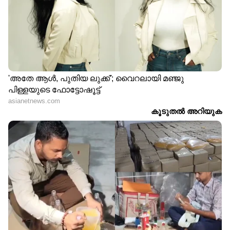
വിഡിഎസ് ക്യാബിനറ്റിൽ
മന്ത്രിമാരിലെ സീനിയർ
സഗൗരവം സത്യപ്രതിജ്ഞ
മുഖം, മന്ത്രിപദവിയിൽ
ചെയ്തത് രണ്ട് പേര്‍; ഇടത്
മൂന്നാമൂഴം: ആഭ്യന്തര
മൂല്യങ്ങൾ കൈവിടാതെ
മന്ത്രിയായി സത്യപ്രതിജ്ഞ
സി പി ജോണും ഷിബു
ചെയ്ത് അധികാരമേറ്റ്
ബേബി ജോണും
രമേശ് ചെന്നിത്തല
പുതുയു​ഗം പിറന്നു,
സത്യപ്രതിജ്ഞാ വേദിയിൽ
ദൈവനാമത്തിൽ
വൻ തിരക്ക്, ഇരിപ്പിടം
സത്യപ്രതിജ്ഞ,
പോലും കിട്ടാതെ
കേരളത്തിൻ്റെ
എംഎൽഎമാരും പാർട്ടി
മുഖ്യമന്ത്രിയായി വിഡി
നേതാക്കളും, ജനസാഗരം
സതീശൻ അധികാരമേറ്റു;
ആവേശക്കടലായി