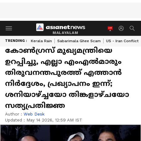
MALAYALAM
TRENDING :
Kerala Rain
Sabarimala Ghee Scam
US - Iran Conflict
കോൺഗ്രസ് മുഖ്യമന്ത്രിയെ
ഉറപ്പിച്ചു, എല്ലാ എംഎൽമാരും
തിരുവനന്തപുരത്ത് എത്താൻ
നിർദ്ദേശം, പ്രഖ്യാപനം ഇന്ന്;
ശനിയാഴ്ച്ചയോ തിങ്കളാഴ്ചയോ
സത്യപ്രതിജ്ഞ
Author :
Web Desk
Updated :
May 14 2026, 12:59 AM IST