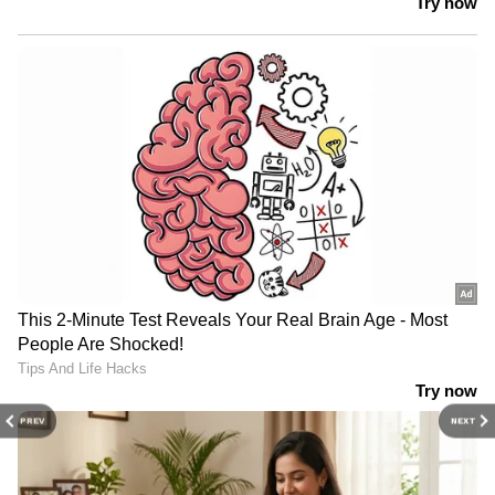
ആരാണ് ചെന്നിത്തലയേയും
പൊലീസിനേയും വെല്ലുവിളിക്കുന്ന
അര്‍ജുന്‍ ആയങ്കി?
PREV
NEXT