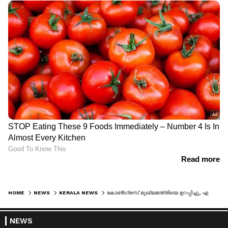
HOME
NEWS
KERALA NEWS
കോൺഗ്രസ് മുഖ്യമന്ത്രിയെ ഉറപ്പിച്ചു, എല്ലാ എംഎൽമാരും തിരുവനന്തപുരത്ത് എത്താൻ നിർദ്ദേശം, പ്രഖ്യാപനം ഇന്ന്; ശനിയാഴ്ച്ചയോ തിങ്കളാഴ്ചയോ സത്യപ്രതിജ്ഞ
NEWS