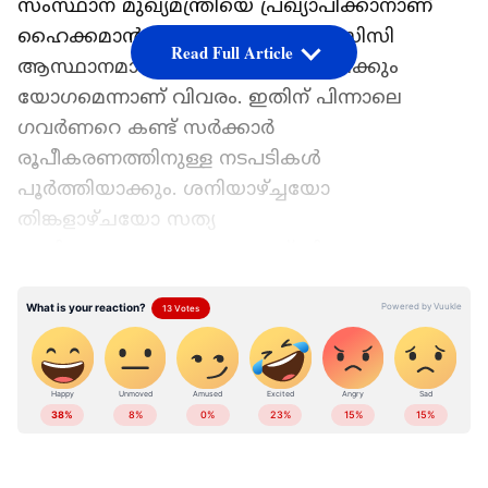
സംസ്ഥാന മുഖ്യമന്ത്രിയെ പ്രഖ്യാപിക്കാനാണ്
ഹൈക്കമാൻഡ് തീരുമാനം. കെപിസിസി
Read Full Article
ആസ്ഥാനമായ ഇന്ദിര ഭവനിലായിരിക്കും
യോഗമെന്നാണ് വിവരം. ഇതിന് പിന്നാലെ
ഗവർണറെ കണ്ട് സർക്കാർ
രൂപീകരണത്തിനുള്ള നടപടികൾ
പൂർത്തിയാക്കും. ശനിയാഴ്ച്ചയോ
തിങ്കളാഴ്ചയോ സത്യ
പ്രതിജ്ഞയുണ്ടാകുമെന്നാണ് വിവരം. എല്ലാ
എംഎൽ‌എമാരോടും രാവിലെ തന്നെ
തിരുവനന്തപുരത്ത് എത്താൻ കെപിസിസി
നിർദേശം നൽകിയിട്ടുണ്ട്. ഘടകകക്ഷി
എംഎൽഎമാരോടും തിരുവനന്തപുരത്തേക്ക്
എത്താൻ നിർദേശം നൽകി.
Add Asianetnews as a Preferred
Source