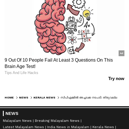
HOME
NEWS
KERALA NEWS
സിപിഎമ്മിൽ അച്ചടക്ക നടപടി: തിരുവല്ല ഏരിയാ സെക്രട്ടറിയെ നീക്കി, തീരുമാനം എംവി ഗോവിന്ദൻ പങ്കെടുത്ത യോഗത്തിൽ
NEWS
Malayalam News
Breaking Malayalam News
Latest Malayalam News
India News in Malayalam
Kerala News