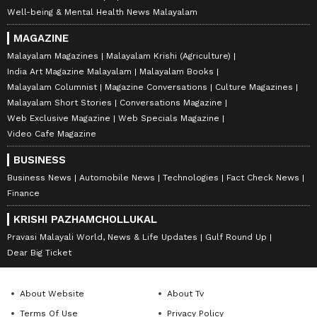
Well-being & Mental Health News Malayalam
MAGAZINE
Malayalam Magazines
Malayalam Krishi (Agriculture)
India Art Magazine Malayalam
Malayalam Books
Malayalam Columnist
Magazine Conversations
Culture Magazines
Malayalam Short Stories
Conversations Magazine
Web Exclusive Magazine
Web Specials Magazine
Video Cafe Magazine
BUSINESS
Business News
Automobile News
Technologies
Fact Check News
Finance
KRISHI PAZHAMCHOLLUKAL
Pravasi Malayali World, News & Life Updates
Gulf Round Up
Dear Big Ticket
About Website
About Tv
Terms Of Use
Privacy Policy