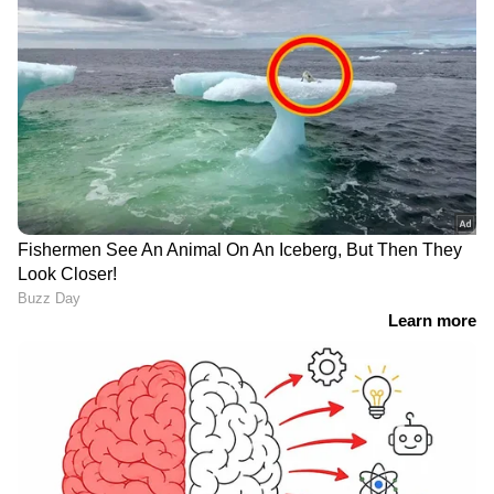
വ്യക്തമാക്കണമെന്ന്
നിയമനത്തിൽ
തോമസ് ഐസക്ക്
എതിർപ്പുമായി കോൺ​
ഗ്രസ് നേതാവ്
കോടികളുടെ ക്രിപ്റ്റോ-
'മന്ത്രിമാർ ഫോണില്‍
ഹവാല വേട്ട; അന്വേഷണം
വിളിച്ചു, പക്ഷേ... മകന്
കേന്ദ്ര ഏജൻസികൾക്ക്
സഹായമായി ഒരു രൂപ
വിടാൻ സർക്കാർ
പോലും ലഭിച്ചില്ല';
കൊട്ടാരക്കര ടിപ്പർ
അപക‌ടത്തിൽ പരിക്കേറ്റ
13കാരന്റെ അച്ഛൻ