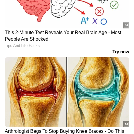
LATEST VIDEOS
ജലനിരപ്പ് കുറഞ്ഞെങ്കിലും ദുരിതം
ഒഴിയാതെ കുട്ടനാട്ടുകാര്‍; വെള്ളം
ഇറങ്ങാൻ ഇനിയും സമയമെടുക്കും
News@1PM | ഒരുമണി വാർത്ത
വിശദമായി | 08 August 2026