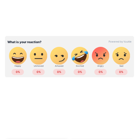
കേരളത്തിലെ എല്ലാ വാർത്തകൾ
Kerala
News
അറിയാൻ എപ്പോഴും ഏഷ്യാനെറ്റ്
ന്യൂസ് വാർത്തകൾ.
Malayalam News
തത്സമയ അപ്‌ഡേറ്റുകളും ആഴത്തിലുള്ള
വിശകലനവും സമഗ്രമായ റിപ്പോർട്ടിംഗും —
എല്ലാം ഒരൊറ്റ സ്ഥലത്ത്. ഏത് സമയത്തും,
എവിടെയും വിശ്വസനീയമായ വാർത്തകൾ
ലഭിക്കാൻ
Asianet News Malayalam