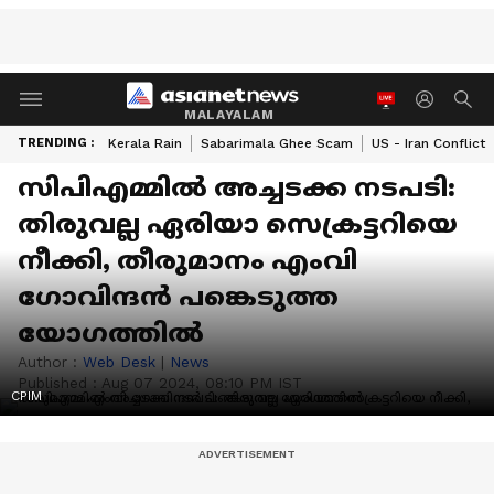
MALAYALAM
TRENDING :
Kerala Rain
Sabarimala Ghee Scam
US - Iran Conflict
സിപിഎമ്മിൽ അച്ചടക്ക നടപടി:
തിരുവല്ല ഏരിയാ സെക്രട്ടറിയെ
നീക്കി, തീരുമാനം എംവി
ഗോവിന്ദൻ പങ്കെടുത്ത
യോഗത്തിൽ
Author :
Web Desk
|
News
Published :
Aug 07 2024, 08:10 PM IST
CPIM