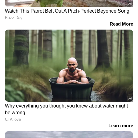
DOWNLOAD APP
RECOMMENDED STORIES
'അദാനി ഡീൽ ചെറിയ
'യുഡിഎഫ് വില
മീനല്ല', വിഴിഞ്ഞത്ത് 2497
കൊടുക്കേണ്ടി വരും,
കോടി മുടക്കി
സാധാരണ
പോക്കറ്റിലാക്കുന്നത് 13000
പ്രവർത്തകരുടെ വികാരം
കോടി! സതീശൻ
മാനിക്കണമായിരുന്നു';
കേരളത്തോട് ഒരു കാര്യം
ശേഷാദ്രിനാഥിന്റെ