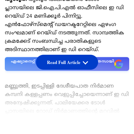
പ്ലാസയിലെ ജി.ഐ.പി.എൽ ഓഫീസിലെ ഇ ഡി
റെയ്ഡ് 24 മണിക്കൂർ പിന്നിട്ടു.
എൻഫോഴ്‌സ്‌മെന്റ് ഡയറക്ടറേറ്റിലെ ഏഴംഗ
സംഘമാണ് റെയ്ഡ് നടത്തുന്നത്. സാമ്പത്തിക
ക്രമക്കേട് സംബന്ധിച്ച പരാതികളുടെ
അടിസ്ഥാനത്തിലാണ് ഇ ഡി റെയ്ഡ്.
ഏഷ്യാനെറ്റ് ന്യൂസ് പ്രധാന വാർത്താ സ്രോതസായി
Read Full Article
തെരഞ്ഞെടുക്കുക
മണ്ണുത്തി, ഇടപ്പിള്ളി ദേശീയപാത നിർമാണ
കമ്പനി കള്ളപ്പണം വെളുപ്പിച്ചോയെന്നാണ് ഇ ഡി
അന്വേഷിക്കുന്നത്. പാലിയേക്കര ടോൾ
പ്ലാസയിലെ റോഡ് നിർമാണത്തിന്റെ മറവിൽ
കള്ളപ്പണം വെളുപ്പിച്ചോയെന്നറിയാൻ
എൻഫോഴ്‌സ്‌മെന്റ് ഡയറക്ടറേറ്റ് ഉദ്യോഗസ്ഥർ
LATEST VIDEOS