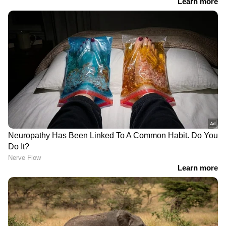
LATEST VIDEOS
9 At Nine Malayalam News |
വാർത്തകൾ വിശദമായി | 06 August
2026
'ഏരിയ കമ്മിറ്റി ഓഫീസ്
നിർമ്മാണത്തിൽ അവതരിപ്പിച്ച
കണക്കിൽ മാസങ്ങൾക്കുശേഷം
ലക്ഷങ്ങൾ കൂടിയതെങ്ങനെ?'