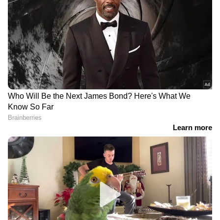
DOWNLOAD APP
RECOMMENDED STORIES
ഏഷ്യാനെറ്റ് ന്യൂസ് ലൈവ്
മലയിടംതുരുത്തിൽ
രണ്ട് ചക്രവാതച്ചുഴികൾ,
കുടിയൊഴുപ്പിക്കൽ
കാലവർഷം നാളെയോടെ
ഒമ്പതിനകം
കേരളത്തിലെത്താനും
നടപ്പാക്കണമെന്ന്
സാധ്യത, 50 കി.മി