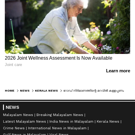
HOME
NEWS
KERALA NEWS
റോഡ് നിർമാണത്തിന്റെ മറവിൽ കള്ളപ്പണം വെളുപ്പിച്ചോ? പാലിയേക്കര ടോൾ പ്ലാസയിലെ ഇഡി റെയ്ഡ് 24 മണിക്കൂർ പിന്നിട്ടു
NEWS
Malayalam News
Breaking Malayalam News
Latest Malayalam News
India News in Malayalam
Kerala News
Crime News
International News in Malayalam
Gulf News in Malayalam
Viral News