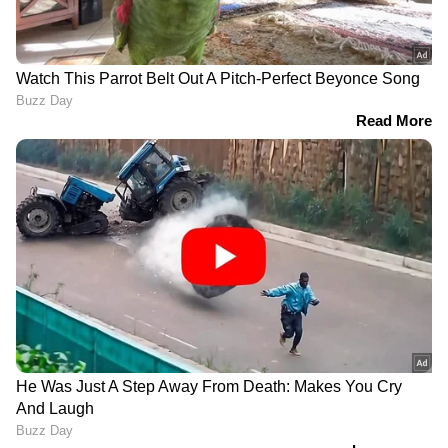
മുൻസിഫ് കോടതി,
വേഗതയിൽ കാറ്റും;
ഹൈക്കോടതിയെ സമീപിച്ച്
മുന്നറിയിപ്പുമായി
സർക്കാർ
കാലാവസ്ഥാ വകുപ്പ്
'കല്ല് കണ്ണിൽ
'കൊലയാളിയെ മന്ത്രി
കണ്ടിരുന്നെങ്കിൽ കാഴ്ച
ഒപ്പമിരുത്തരുത്',
നഷ്ടപ്പെട്ടേനെ, എല്ലാം
സിദ്ദിഖിന്‍റെ
ജനം കണ്ടതാണ്';
വാർത്താസമ്മേളനത്തിൽ
എസ്എഫ്ഐ ജില്ലാ
പ്രതിഷേധമുയർത്തി
പ്രസിഡന്റിന്റെ ജാമ്യം
മാധ്യമ പ്രവർത്തകർ;
തള്ളിയ ഉത്തരവ് പുറത്ത്
ശ്രീറാം വെങ്കിട്ടരാമൻ
പുറത്തിറങ്ങി