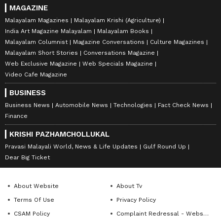
MAGAZINE
Malayalam Magazines
Malayalam Krishi (Agriculture)
India Art Magazine Malayalam
Malayalam Books
Malayalam Columnist
Magazine Conversations
Culture Magazines
Malayalam Short Stories
Conversations Magazine
Web Exclusive Magazine
Web Specials Magazine
Video Cafe Magazine
BUSINESS
Business News
Automobile News
Technologies
Fact Check News
Finance
KRISHI PAZHAMCHOLLUKAL
Pravasi Malayali World, News & Life Updates
Gulf Round Up
Dear Big Ticket
About Website
About Tv
Terms Of Use
Privacy Policy
CSAM Policy
Complaint Redressal - Website