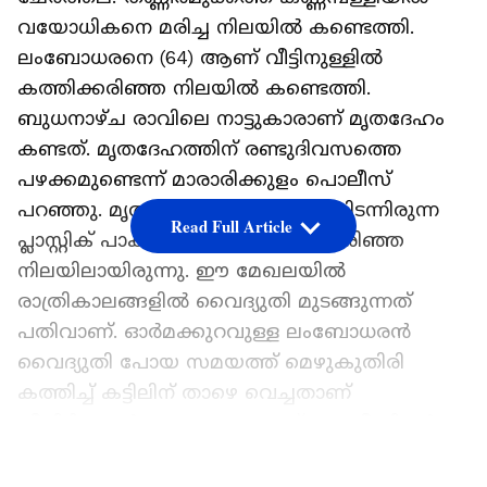
വയോധികനെ മരിച്ച നിലയിൽ കണ്ടെത്തി.
ലംബോധരനെ (64) ആണ് വീട്ടിനുള്ളിൽ
കത്തിക്കരിഞ്ഞ നിലയിൽ കണ്ടെത്തി.
ബുധനാഴ്ച രാവിലെ നാട്ടുകാരാണ് മൃതദേഹം
കണ്ടത്. മൃതദേഹത്തിന് രണ്ടുദിവസത്തെ
പഴക്കമുണ്ടെന്ന് മാരാരിക്കുളം പൊലീസ്
പറഞ്ഞു. മൃതദേഹവും അദ്ദേഹം കിടന്നിരുന്ന
Read Full Article
പ്ലാസ്റ്റിക് പാകിയ കട്ടിലും കത്തിക്കരിഞ്ഞ
നിലയിലായിരുന്നു. ഈ മേഖലയിൽ
രാത്രികാലങ്ങളിൽ വൈദ്യുതി മുടങ്ങുന്നത്
പതിവാണ്. ഓർമക്കുറവുള്ള ലംബോധരൻ
വൈദ്യുതി പോയ സമയത്ത് മെഴുകുതിരി
കത്തിച്ച് കട്ടിലിന് താഴെ വെച്ചതാണ്
തീപിടിക്കാൻ കാരണമെന്നാണ് പൊലീസിന്റെ
നിഗമനം. ലംബോധരന്റെ വയറുഭാഗവും കട്ടിലും
LATEST VIDEOS
ഭാഗികമായി കത്തിക്കരിഞ്ഞിട്ടുണ്ട്. മരണത്തിൽ