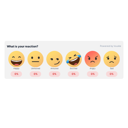
ദുരൂഹതയില്ലെന്ന് പൊലീസ് വ്യക്തമാക്കി.
അഞ്ചുവർഷം മുൻപ് ഭാര്യ മരിച്ചതിനെത്തുടർന്ന്
തനിച്ചാണ് ഇദ്ദേഹം താമസിച്ചിരുന്നത്.
വിവാഹിതയായ ഏക മകൾ ഇടയ്ക്ക്
പിതാവിനെ കാണാൻ വരാറുണ്ടായിരുന്നുവെന്ന്
നാട്ടുകാർ പറഞ്ഞു. വണ്ടാനം മെഡിക്കൽ
കോളജ് ആശുപത്രിയിൽ പോസ്റ്റ്മോർട്ടത്തിന്
ശേഷം മൃതദേഹം വീട്ടുവളപ്പിൽ സംസ്‌കരിച്ചു.
ABOUT THE AUTHOR
Web Desk
WD
ആലപ്പുഴ
മരണം
Follow Us