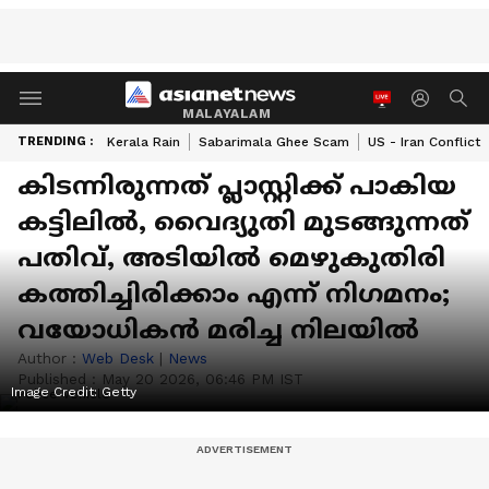
MALAYALAM
TRENDING :
Kerala Rain
Sabarimala Ghee Scam
US - Iran Conflict
കിടന്നിരുന്നത് പ്ലാസ്റ്റിക്ക് പാകിയ
കട്ടിലിൽ, വൈദ്യുതി മുടങ്ങുന്നത്
പതിവ്, അടിയിൽ മെഴുകുതിരി
കത്തിച്ചിരിക്കാം എന്ന് നിഗമനം;
വയോധികൻ മരിച്ച നിലയിൽ
Author :
Web Desk
|
News
Published :
May 20 2026, 06:46 PM IST
Image Credit:
Getty