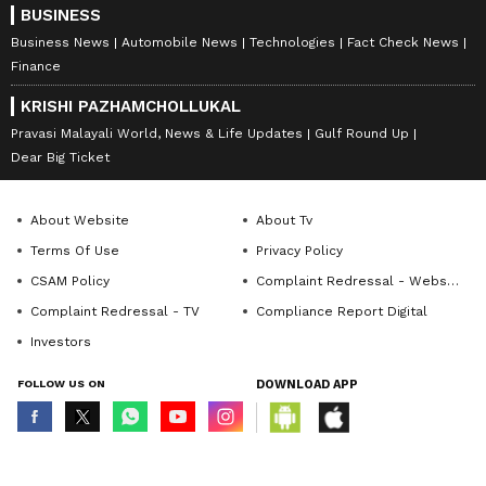
BUSINESS
Business News
Automobile News
Technologies
Fact Check News
Finance
KRISHI PAZHAMCHOLLUKAL
Pravasi Malayali World, News & Life Updates
Gulf Round Up
Dear Big Ticket
About Website
About Tv
Terms Of Use
Privacy Policy
CSAM Policy
Complaint Redressal - Website
Complaint Redressal - TV
Compliance Report Digital
Investors
FOLLOW US ON
DOWNLOAD APP
© Copyright 2026 Asianxt Digital Technologies Private Limited (Formerly
known as Asianet News Media & Entertainment Private Limited) | All Rights