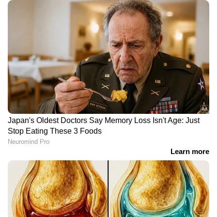
RECOMMENDED STORIES
തൃശ്ശൂരിൽ ലോറിയിടിച്ച്
'ക്ഷേമപെൻഷൻ വിതരണം
യുവാവ് മരിച്ച സംഭവം:
അട്ടിമറിക്കാൻ നീക്കം,
കൊലപാതകമെന്ന്
പദ്ധതി
കുടുംബത്തിന്റെ
അവസാനിപ്പിക്കാനുള്ള
ആരോപണം
യുഡിഎഫ് അജണ്ടയുടെ
ആദ്യപടി': വിമര്‍ശിച്ച്
പ്രതിപക്ഷ നേതാവ്
പിണറായി വിജയൻ