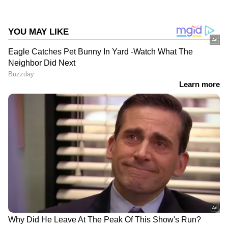
DOWNLOAD APP
കേരളത്തിലെ എല്ലാ വാർത്തകൾ
Kerala
News
അറിയാൻ എപ്പോഴും ഏഷ്യാനെറ്റ്