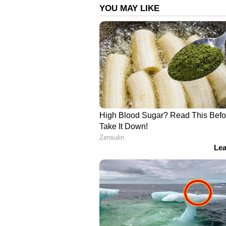
വിഭാഗങ്ങളിലാണ് അതത് മെഡിക്ക
സൃഷ്ടിക്കുന്നത്.
കാസര്‍ഗോഡ് മെഡിക്കല്‍ കോളേജില്‍
തിരുവനന്തപുരം ജനറല്‍ ആശുപത്രി ക
അപെക്‌സ് ട്രോമ ആന്റ് എമര്‍ജന്‍സ
ശക്തിപ്പെടുത്തുന്നതിനായി ആദ്യമായി 
എന്നിവയും അക്കൗണ്ട് ഓഫീസര്‍, സീനിയര
അറ്റന്‍ഡന്റ്, ഇലക്ട്രീഷ്യന്‍, ടെക്‌ന
സൃഷ്ടിച്ചിട്ടുണ്ട്.
Read More :
ഒറ്റ ദിവസം 5893 
കൂടെ വാങ്ങിയത് സവാള!; കണക്കുമ