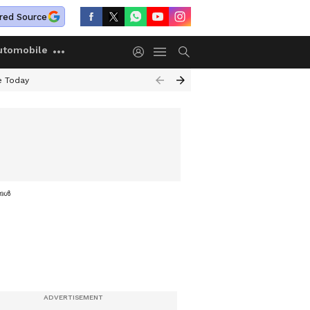
red Source
utomobile
e Today
ള്‍