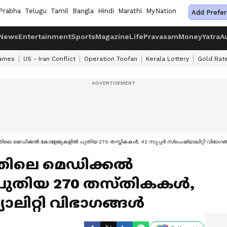
Prabha
Telugu
Tamil
Bangla
Hindi
Marathi
MyNation
Add Prefer
News
Entertainment
Sports
Magazine
Life
Pravasam
Money
Yatra
A
ames
US - Iran Conflict
Operation Toofan
Kerala Lottery
Gold Rat
ലെ മെഡിക്കല്‍ കോളേജുകളില്‍ പുതിയ 270 തസ്തികകള്‍, 42 സൂപ്പര്‍ സ്‌പെഷ്യാലിറ്റി വിഭാഗങ്ങ
തിലെ മെഡിക്കല്‍
ുതിയ 270 തസ്തികകള്‍,
യാലിറ്റി വിഭാഗങ്ങള്‍