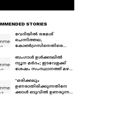
MMENDED STORIES
വേദിയിൽ രമേശ്
ചെന്നിത്തല,
കോൺഗ്രസിനെതിരെ
തുറന്നടിച്ച് ജി സുധാകരൻ;
സിപിഎം കൂട്ടുക്കെട്ട് എന്ന്
ബംഗാള്‍ ഉള്‍ക്കടലില്‍
ആരോപണം,
ന്യൂന മര്‍ദം; ഇടവേളക്ക്
മറുപടിയുമായി ആഭ്യന്തര
ശേഷം സംസ്ഥാനത്ത് മഴ
മന്ത്രി
സജീവമാകുമെന്ന്
കാലാവസ്ഥാ വകുപ്പിന്റെ
"ഒരിക്കലും
മുന്നറിയിപ്പ്, രണ്ട് ദിവസം
ഉണരാതിരിക്കുന്നതിനേ
വ്യാപക മഴ
ക്കാൾ ഒടുവിൽ ഉണരുന്നത്
നല്ലത് " കോൺഗ്രസിനെ
പരിഹസിച്ച് എം. സ്വരാജ് ,
പ്രാധാൻ്റെ രാജി
സമരവിജയത്തിന്റെ
തെളിവ്