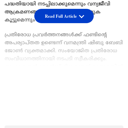
പദ്ധതിയായി നടപ്പിലാക്കുമെന്നും വന്യജീവി
ആക്രമണങ്ങളിൽ നഷ്ടപരിഹാര തുക
Read Full Article
കൂട്ടുമെന്നും മന്ത്രി അറിയിച്ചു.
പ്രതിരോധ പ്രവർത്തനങ്ങൾക്ക് ഫണ്ടിന്റെ
അപര്യാപ്തത ഉണ്ടെന്ന് വനമന്ത്രി ഷിബു ബേബി
ജോൺ വ്യക്തമാക്കി. സംയോജിത പ്രതിരോധ
സംവിധാനത്തിനായി നടപടി സ്വീകരിക്കും.
അപകട ഇൻഷുറൻസ് ട്രിബ്യുണൽ മാതൃകയിൽ
നഷ്ടപരിഹാര പദ്ധതിക്കാണ് ആലോചന.
LATEST VIDEOS
മുൻകാലങ്ങളിൽ മതിയായ തുക വനംവകുപ്പിന്
കിട്ടിയിട്ടില്ല. വകയിരുത്തിയ തുകയും
പകുതിപോലും കിട്ടിയിട്ടില്ല. ഇന്ന് വൈകിട്ട്
എട്ടുമണിക്ക് മുഖ്യമന്ത്രിയുമായി അടിയന്തര
ചർച്ച നടത്തുമെന്നും വനം മന്ത്രി വ്യക്തമാക്കി.