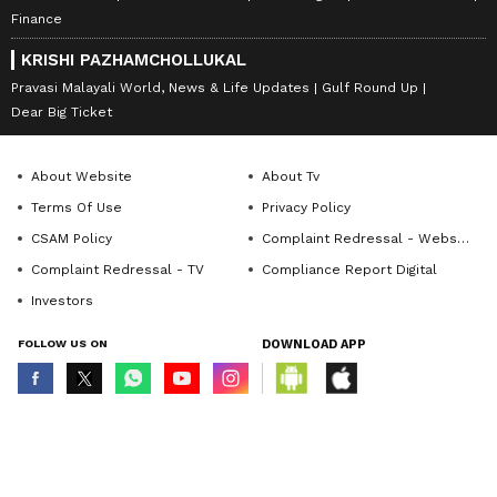
Finance
KRISHI PAZHAMCHOLLUKAL
Pravasi Malayali World, News & Life Updates
Gulf Round Up
Dear Big Ticket
About Website
About Tv
Terms Of Use
Privacy Policy
CSAM Policy
Complaint Redressal - Website
Complaint Redressal - TV
Compliance Report Digital
Investors
FOLLOW US ON
DOWNLOAD APP
© Copyright 2026 Asianxt Digital Technologies Private Limited (Formerly
known as Asianet News Media & Entertainment Private Limited) | All Rights
Reserved