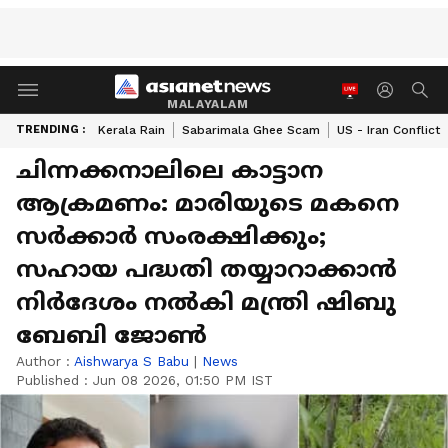
MALAYALAM
TRENDING :
Kerala Rain
Sabarimala Ghee Scam
US - Iran Conflict
ചിന്നക്കനാലിലെ കാട്ടാന
ആക്രമണം: മാരിയുടെ മകനെ
സർക്കാർ സംരക്ഷിക്കും;
സഹായ പദ്ധതി തയ്യാറാക്കാൻ
നിർദേശം നൽകി മന്ത്രി ഷിബു
ബേബി ജോൺ
Author :
Aishwarya S Babu
|
News
Published :
Jun 08 2026, 01:50 PM IST