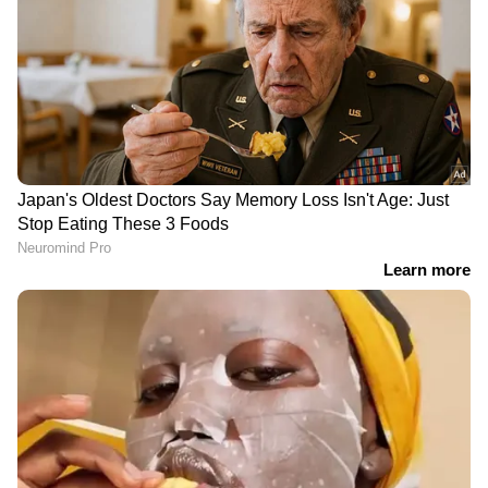
DOWNLOAD APP
കേരളത്തിലെ എല്ലാ വാർത്തകൾ
Kerala
News
അറിയാൻ എപ്പോഴും ഏഷ്യാനെറ്റ്
ന്യൂസ് വാർത്തകൾ.
Malayalam News
തത്സമയ അപ്‌ഡേറ്റുകളും ആഴത്തിലുള്ള
വിശകലനവും സമഗ്രമായ റിപ്പോർട്ടിംഗും —
എല്ലാം ഒരൊറ്റ സ്ഥലത്ത്. ഏത് സമയത്തും,
എവിടെയും വിശ്വസനീയമായ വാർത്തകൾ
ലഭിക്കാൻ
Asianet News Malayalam