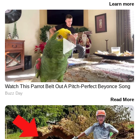
ചരിത്രപരമായ മാതൃക
പാലക്കാട് വിദ്യാർത്ഥിയെ
തീര്‍ത്ത് ഹരിതകര്‍മ സേന,
മർദിച്ച സംഭവം;
കഴിഞ്ഞ സാമ്പത്തിക
ആരോപണവിധേയനായ
വര്‍ഷം മാത്രം ശേഖരിച്ചത്
അധ്യാപകന്
36107 മെട്രിക് ടണ്‍
സസ്പെൻഷൻ,
അജൈവ മാലിന്യം
പ്രതിഷേധം
ശക്തമായതിനെ തുടർന്ന്
നടപടി
'മന്ത്രി സ്ഥലത്ത്
'ഗൾഫിലേക്ക്
പോകണമെന്നതല്ല
തിരിച്ചെത്തിയാൽ
ആദ്യത്തെ മുൻ​ഗണന';
ഭർത്താവിന്‍റെ