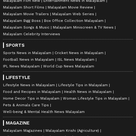
Malayalam Film New
Entertainment News in Malayalam
Malayalam Short Films
Malayalam Movie Review
Malayalam Movie Trailers
Malayalam Web Series
Malayalam Bigg Boss
Box Office Collection Malayalam
Malayalam Songs & Music
Malayalam Miniscreen & TV News
Malayalam Celebrity Interviews
SPORTS
Sports News in Malayalam
Cricket News in Malayalam
Football News in Malayalam
ISL News Malayalam
IPL News Malayalam
World Cup News Malayalam
LIFESTYLE
Lifestyle News in Malayalam
Lifestyle Tips in Malayalam
Food and Recipes in Malayalam
Health News in Malayalam
Home Decor Tips in Malayalam
Woman Lifestyle Tips in Malayalam
Pets & Animals Care Tips
Well-being & Mental Health News Malayalam
MAGAZINE
Malayalam Magazines
Malayalam Krishi (Agriculture)