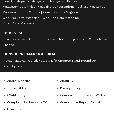
India Art Magazine Malayalam
Malayalam Books
Malayalam Columnist
Magazine Conversations
Culture Magazines
Malayalam Short Stories
Conversations Magazine
Web Exclusive Magazine
Web Specials Magazine
Video Cafe Magazine
BUSINESS
Business News
Automobile News
Technologies
Fact Check News
Finance
KRISHI PAZHAMCHOLLUKAL
Pravasi Malayali World, News & Life Updates
Gulf Round Up
Dear Big Ticket
About Website
About Tv
Terms Of Use
Privacy Policy
CSAM Policy
Complaint Redressal - Website
Complaint Redressal - TV
Compliance Report Digital
Investors