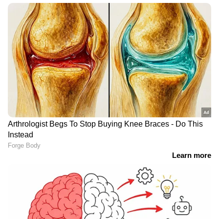
'മഴമാറി മാനംതെളിഞ്ഞാൽ എല്ലാം
മറക്കുന്നവരാണ് നമ്മൾ,
പ്രകൃതിയുടെ മുന്നറിയിപ്പുകൾ
ശ്രദ്ധിക്കുന്നില്ല'
'അധികാരികളുടെ അഹങ്കാരവും
മണ്ടത്തരവും കൊണ്ടാണ്
കേരളത്തിൽ പ്രളയമുണ്ടായത്' |
Kerala Rains