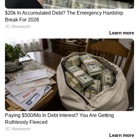
'നൈസ് അപ്രോച്ച്,
വിവാഹം കഴിഞ്ഞിട്ട് ഒരു
സിനിമാറ്റിക്ക്',
വർഷം മാത്രം, അർജുൻ
പുനർവിവാഹത്തിന്
തിരികെ ഖത്തറിലേക്ക്
പരസ്യം നൽകുന്ന
മടങ്ങിയത് 6 മാസം മുൻപ്;
സ്ത്രീകളെ ലക്ഷ്യം വെച്ചു,
ഒരു നാടിനെ മുഴുവൻ
ഒടുക്കം കുടുങ്ങി;
വേദനിപ്പിച്ച് ദുരന്തം
ലക്ഷങ്ങൾ തട്ടിയ പ്രതി
പിടിയിൽ
LATEST VIDEOS