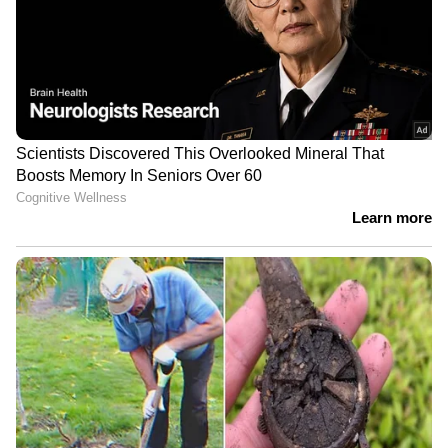
'പിണറായിയും ഗോവിന്ദനും
വകുപ്പുകളിൽ തർക്കം
ജനങ്ങളിൽ നിന്ന്
തുടരുന്നു, ആരോ​
അകന്നു'; ഇരുവരും
ഗ്യത്തിനൊപ്പം കായികവും
സ്ഥാനത്ത് നിന്ന് മാറി
മുരളീധരന് നൽകാൻ
പുതിയ മുഖം
സാധ്യത; ദേവസ്വം
നൽകണമെന്നും സിപിഎം
അനിൽകുമാറിന്
തൃശ്ശൂർ ജില്ലാ കമ്മിറ്റിയിൽ
നൽകിയേക്കും
അംഗങ്ങൾ
LATEST VIDEOS