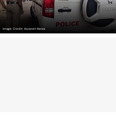
Image Credit:
Asianet News