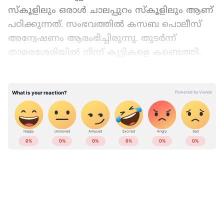
സ്കൂളിലും ഒരാൾ ചാലപ്പുറം സ്കൂളിലും ആണ്
പഠിക്കുന്നത്. സംഭവത്തിൽ കസബ പൊലീസ്
അന്വേഷണം ആരംഭിച്ചിരുന്നു. തുടര്‍ന്ന്
താമരശേരിയിൽ നിന്ന് കുട്ടികളെ കണ്ടെത്തി.
മൂവരും കൂട്ടത്തിലുള്ള ഒരാളുടെ വീട്ടിലേക്കാണ്
പോയത്. പരീക്ഷ പേടി കാരണമാണ്
പോയതെന്ന് കുട്ടികള്‍ വെളിപ്പെടുത്തി. ഇവരെ
സിഡബ്ല്യൂസിക്ക് മുന്‍പാകെ ഹാജരാക്കും.
Add Asianetnews as a Preferred
Source