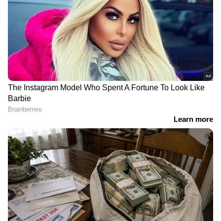
കേരളത്തിലെ എല്ലാ വാർത്തകൾ
Kerala
News
അറിയാൻ എപ്പോഴും ഏഷ്യാനെറ്റ്
ന്യൂസ് വാർത്തകൾ.
Malayalam News
തത്സമയ അപ്‌ഡേറ്റുകളും ആഴത്തിലുള്ള
വിശകലനവും സമഗ്രമായ റിപ്പോർട്ടിംഗും —
എല്ലാം ഒരൊറ്റ സ്ഥലത്ത്. ഏത് സമയത്തും,
എവിടെയും വിശ്വസനീയമായ വാർത്തകൾ
ലഭിക്കാൻ
Asianet News Malayalam
ABOUT THE AUTHOR
Aishwarya S Babu
AS
കോഴിക്കോട്
കാണാതായി
Follow Us