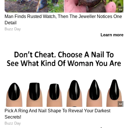
യൂണിഫോമിട്ട കള്ളനോ?;
സഹപ്രവർത്തകരിൽ നിന്ന്
ലക്ഷങ്ങൾ തട്ടിയെടുത്ത
പൊലീസുകാരനെതിരെ കേസ്
രാവിലെ പുറപ്പെടേണ്ട വിമാനം 6
മണികൂർ വെെകുമെന്ന്
അറിയിച്ചില്ല; കണ്ണൂർ
വിമാനത്താവളത്തിൽ പ്രതിഷേധം