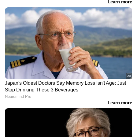
കുന്നിക്കോട് ലോറിയിൽ
ദമ്പതികളെ വാഹനമിടിച്ച്
നിന്ന് ആസിഡ് ചോർച്ച:
കൊലപ്പെടുത്തിയ കേസ്;
ഭീതിയുടെ മണിക്കൂറുകൾ
തൊണ്ടിമുതലായ ഥാർ ജീപ്പ്
അകന്നു; സംയുക്ത
കത്തിനശിച്ചതിൽ
പരിശോധന നടത്തി
വഴിത്തിരിവ്, രണ്ട് പേര്‍
പിടിയിൽ