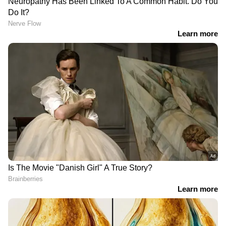
DOWNLOAD APP
RECOMMENDED STORIES
ധ്യാനഗുരുവും
കൊച്ചിയിൽ ഡിജെ
എഴുത്തുകാരനുമായ ഫാ.
പാർട്ടികൾക്കും സംഗീത
മൈക്കിൾ പനച്ചിക്കൽ
പരിപാടികൾക്കുമുള്ള