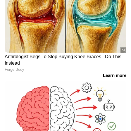
അന്തരിച്ചു; സംസ്കാരം
നിയന്ത്രണം നീട്ടി; രാത്രി 11
പിന്നീട്
മണിക്ക്
അവസാനിപ്പിക്കണം
ബോധം വന്നോയെന്ന്
എറണാകുളം
നോക്കിയത് മൂന്ന് തവണ,
കെഎസ്ആർടിസി
ആശുപത്രിയിൽ
സ്റ്റാൻ്റിൽ ബസിനകത്ത്
എത്തിച്ചില്ല, റബ്ബർ
കണ്ടക്ടർക്ക്
തോട്ടത്തിൽ മരിച്ച
യാത്രക്കാരുടെ ക്രൂര
നിലയിൽ കണ്ടെത്തിയ
മർദ്ദനം; പൊലീസ്
ജിജോയുടെ രണ്ട്
കേസെടുത്തു
സുഹൃത്തുക്കൾ അറസ്റ്റിൽ