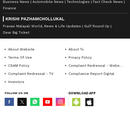
Business News
Automobile News
Technologies
Fact Check News
Finance
KRISHI PAZHAMCHOLLUKAL
Pravasi Malayali World, News & Life Updates
Gulf Round Up
Dear Big Ticket
About Website
About Tv
Terms Of Use
Privacy Policy
CSAM Policy
Complaint Redressal - Website
Complaint Redressal - TV
Compliance Report Digital
Investors
FOLLOW US ON
DOWNLOAD APP
© Copyright 2026 Asianxt Digital Technologies Private Limited (Formerly
known as Asianet News Media & Entertainment Private Limited) | All Rights
Reserved