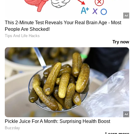
LATEST VIDEOS
നാരങ്ങാനം പഞ്ചായത്തിൽ
ബിജെപിക്ക് തിരിച്ചടി | Naranganam
Panchayat | BJP
അമിത് ഷാ എവിടെ? രാജ്യസഭയിൽ
പ്രതിപക്ഷ ബഹളം | Amit Shah |
Parliament