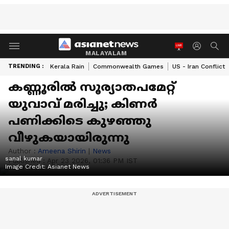
MALAYALAM
TRENDING :
Kerala Rain
Commonwealth Games
US - Iran Conflict
കണ്ണൂരിൽ സൂര്യാതപമേറ്റ്
യുവാവ് മരിച്ചു; കിണർ
പണിക്കിടെ കുഴഞ്ഞു
വീഴുകയായിരുന്നു
Author :
Ameena Shirin
|
News
sanal kumar
Published :
Apr 23 2026, 01:36 PM IST
Image Credit:
Asianet News