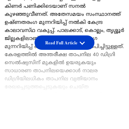
കിണർ പണിക്കിടെയാണ് സനൽ
കുഴഞ്ഞുവീണത്. അതേസമയം സംസ്ഥാനത്ത്
ഉഷ്ണതരംഗ മുന്നറിയിപ്പ് നൽകി കേന്ദ്ര
കാലാവസ്‌ഥ വകുപ്പ്. പാലക്കാട്, കൊല്ലം, തൃശ്ശൂർ
ജില്ലകളിലാണ് നിലവിൽ ഉഷ്ണതരംഗ
Read Full Article
മുന്നറിയിപ്പ് ഔദ്യോഗികമായി പ്രഖ്യാപിച്ചിട്ടുള്ളത്.
കേരളത്തിൽ അന്തരീക്ഷ താപനില 40 ഡിഗ്രി
സെൽഷ്യസിന് മുകളിൽ ഉയരുകയും
സാധാരണ താപനിലയെക്കാൾ നാലര
ഡിഗ്രിയിലധികം താപനില വ്യതിയാനം
രേഖപ്പെടുത്തപ്പെടുകയും ചെയ്ത
പശ്ചാത്തലത്തിലാണ് കേന്ദ്ര കാലാവസ്‌ഥ
വകുപ്പ് ഉഷ്ണതരംഗ സാധ്യത മുന്നറിയിപ്പ്
LATEST VIDEOS
പുറപ്പെടുവിച്ചത്. എല്ലാ ജില്ലകളിലും ജാഗ്രത
പാലിക്കണമെന്നും ദുരന്ത നിവാരണ അതോറിറ്റി
അറിയിച്ചിട്ടുണ്ട്.