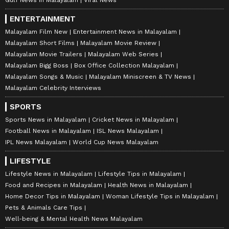
Gulf News in Malayalam
Viral News
ENTERTAINMENT
Malayalam Film New
Entertainment News in Malayalam
Malayalam Short Films
Malayalam Movie Review
Malayalam Movie Trailers
Malayalam Web Series
Malayalam Bigg Boss
Box Office Collection Malayalam
Malayalam Songs & Music
Malayalam Miniscreen & TV News
Malayalam Celebrity Interviews
SPORTS
Sports News in Malayalam
Cricket News in Malayalam
Football News in Malayalam
ISL News Malayalam
IPL News Malayalam
World Cup News Malayalam
LIFESTYLE
Lifestyle News in Malayalam
Lifestyle Tips in Malayalam
Food and Recipes in Malayalam
Health News in Malayalam
Home Decor Tips in Malayalam
Woman Lifestyle Tips in Malayalam
Pets & Animals Care Tips
Well-being & Mental Health News Malayalam