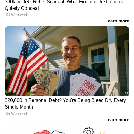
വിദ്വേഷ പരാമ‍‍ർശവുമായി പ്രജ്ഞ
LATEST VIDEOS
'നമ്മുടെ KSRTC ബസിൽ
കണ്ടക്ടർമാരും ഡ്രൈവർമാരും ഒരു
തുള്ളി വെള്ളം ബസിൽ ഒഴിക്കുന്നത്
കണ്ടിട്ടുണ്ടോ?'
അമിത് ഷാ യുടെ മറുപടി
ആവശ്യപ്പെട്ടുള്ള പ്രതിപക്ഷത്തിൻ്റെ
പ്രതിഷേധം; പാർലമെൻ്റ് ഇന്നും
സ്തംഭിച്ചു