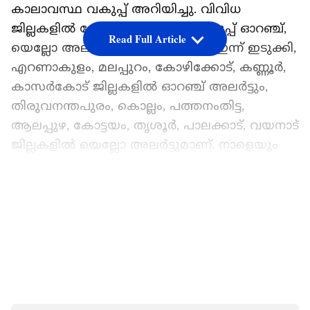
കാലാവസ്ഥ വകുപ്പ് അറിയിച്ചു. വിവിധ
ജില്ലകളിൽ കേന്ദ്ര കാലാവസ്ഥ വകുപ്പ് ഓറഞ്ച്,
Read Full Article
യെല്ലോ അലർട്ടുകൾ പ്രഖ്യാപിച്ചു. ഇന്ന് ഇടുക്കി,
എറണാകുളം, മലപ്പുറം, കോഴിക്കോട്, കണ്ണൂർ,
കാസർകോട് ജില്ലകളിൽ ഓറഞ്ച് അല‍ർട്ടും,
തിരുവനന്തപുരം, കൊല്ലം, പത്തനംതിട്ട,
ആലപ്പുഴ, കോട്ടയം, തൃശൂർ, പാലക്കാട്, വയനാട്
ജില്ലകളിൽ യെല്ലോ അല‍ർട്ടുമാണ്. നാളെയും
23-ാം തീയതിയും ഇടുക്കി, എറണാകുളം
ജില്ലകളിലും ഓറഞ്ച് അല‍ർട്ട് പ്രഖ്യാപിട്ടിട്ടുണ്ട്.
LATEST VIDEOS
ഒറ്റപ്പെട്ടയിടങ്ങളിൽ അതിശക്തമായ
മഴയ്ക്കുള്ള സാധ്യതയാണ് പ്രവചിച്ചിരിക്കുന്നത്.
ഏഷ്യാനെറ്റ് ന്യൂസ് പ്രധാന വാർത്താ സ്രോതസായി
തെരഞ്ഞെടുക്കുക
നാളെ തിരുവനന്തപുരം, കൊല്ലം, പത്തനംതിട്ട,