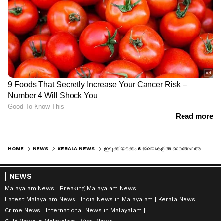
HOME
NEWS
KERALA NEWS
ഇടുക്കിയടക്കം 6 ജില്ലകളിൽ ഓറഞ്ച് അലർട്ട്, ഇടിമിന്നലോടെ ശക്തമായ മഴയും കാറ്റും; ഉരുൾപൊട്ടൽ സാധ്യതയുള്ള പ്രദേശങ്ങളിൽ ജാഗ്രത മുന്നറിയിപ്പ്
NEWS
Malayalam News
Breaking Malayalam News
Latest Malayalam News
India News in Malayalam
Kerala News
Crime News
International News in Malayalam