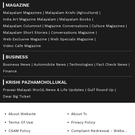
MAGAZINE
Malayalam Magazines
Malayalam Krishi (Agriculture)
India Art Magazine Malayalam
Malayalam Books
Malayalam Columnist
Magazine Conversations
Culture Magazines
Malayalam Short Stories
Conversations Magazine
Web Exclusive Magazine
Web Specials Magazine
Video Cafe Magazine
BUSINESS
Business News
Automobile News
Technologies
Fact Check News
Finance
KRISHI PAZHAMCHOLLUKAL
Pravasi Malayali World, News & Life Updates
Gulf Round Up
Dear Big Ticket
About Website
About Tv
Terms Of Use
Privacy Policy
CSAM Policy
Complaint Redressal - Website