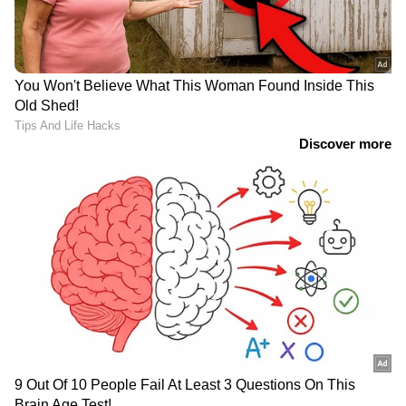
RECOMMENDED STORIES
നാളെ മുതൽ
കുറഞ്ഞ പലിശനിരക്കിൽ 5
സംസ്ഥാനത്ത് വീണ്ടും മഴ
കോടി വരെ വായ്പ:
കനക്കും, കാലാവസ്ഥാ
മുഖ്യമന്ത്രിയുടെ
മുന്നറിയിപ്പ്
സംരംഭകത്വ വികസന
പദ്ധതി മൂന്നാം പതിപ്പിന്
ആഗസ്റ്റ് 6ന് തുടക്കമാകും