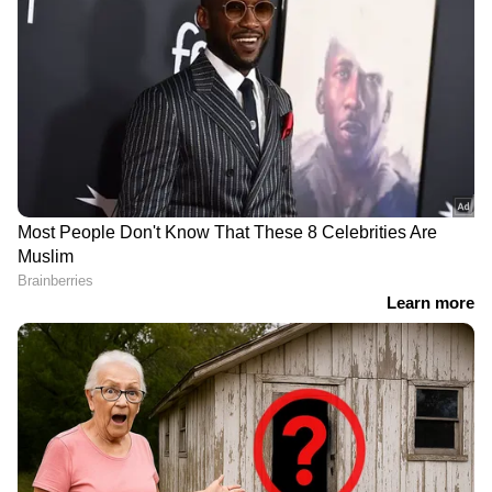
News
അറിയാൻ എപ്പോഴും ഏഷ്യാനെറ്റ്
ന്യൂസ് വാർത്തകൾ.
Malayalam News
തത്സമയ അപ്‌ഡേറ്റുകളും ആഴത്തിലുള്ള
വിശകലനവും സമഗ്രമായ റിപ്പോർട്ടിംഗും —
എല്ലാം ഒരൊറ്റ സ്ഥലത്ത്. ഏത് സമയത്തും,
എവിടെയും വിശ്വസനീയമായ വാർത്തകൾ
ലഭിക്കാൻ
Asianet News Malayalam