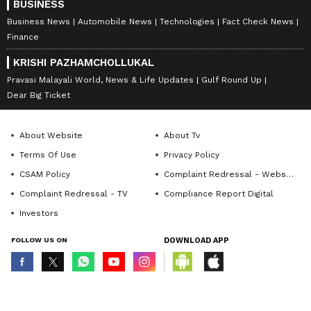
BUSINESS
Business News
Automobile News
Technologies
Fact Check News
Finance
KRISHI PAZHAMCHOLLUKAL
Pravasi Malayali World, News & Life Updates
Gulf Round Up
Dear Big Ticket
About Website
About Tv
Terms Of Use
Privacy Policy
CSAM Policy
Complaint Redressal - Website
Complaint Redressal - TV
Compliance Report Digital
Investors
FOLLOW US ON
DOWNLOAD APP
© Copyright 2026 Asianxt Digital Technologies Private Limited (Formerly
known as Asianet News Media & Entertainment Private Limited) | All Rights
Reserved