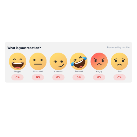
കേസിൽ അറസ്റ്റിലായ ഡി വൈഎഫ് ഐ
നേതാവ് ജിതിൻ ഭാസ്കറിനായി എസ് ഐ ടി
ഇന്ന് കസ്റ്റഡി അപേക്ഷ നൽകും. സ്ക്രീൻഷോട്ട്
നിർമ്മിച്ചവരെ കണ്ടെത്താൻ ശ്രമം. ശാസ്ത്രീയ
പരിശോധനയിലൂടെ കണ്ടെത്തിയ തെളിവുകൾ
നിരത്തി ചോദ്യം ചെയ്യാൻ നീക്കം
ABOUT THE AUTHOR
Sumam Thomas
ST
17 വർഷമായി മാധ്യമപ്രവർത്തനരം​ഗത്ത് ജോലി.
വിവിധ ഓൺലൈൻ മീഡിയകളിലും മാ​ഗസിനുകളിലും
ജോലി ചെയ്തു. 2018 ൽ ഏഷ്യാനെറ്റ് ന്യൂസ്
ഓൺലൈനിൽ ജോയിൻ ചെയ്തു. ഇപ്പോൾ സീനിയർ
കേസ്
സബ് എ‍ഡിറ്റർ
Follow Us