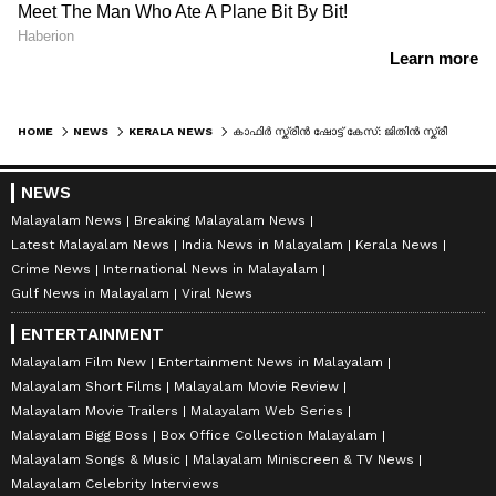
HOME
NEWS
KERALA NEWS
കാഫിർ സ്ക്രീൻ ഷോട്ട് കേസ്: ജിതിൻ സ്ക്രീൻ ഷോട്ട് ഷെയർ ചെയ്തത് 200 പേർക്ക്, പങ്കുവെച്ചവരും പ്രതിയാകും
NEWS
Malayalam News
Breaking Malayalam News
Latest Malayalam News
India News in Malayalam
Kerala News
Crime News
International News in Malayalam
Gulf News in Malayalam
Viral News
ENTERTAINMENT
Malayalam Film New
Entertainment News in Malayalam
Malayalam Short Films
Malayalam Movie Review
Malayalam Movie Trailers
Malayalam Web Series
Malayalam Bigg Boss
Box Office Collection Malayalam
Malayalam Songs & Music
Malayalam Miniscreen & TV News
Malayalam Celebrity Interviews