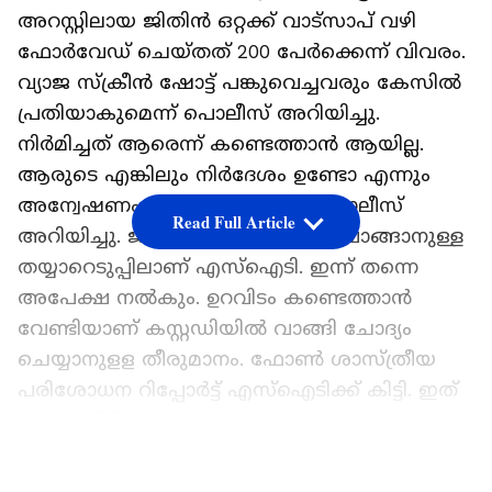
അറസ്റ്റിലായ ജിതിൻ ഒറ്റക്ക് വാട്സാപ് വഴി
ഫോർവേഡ് ചെയ്തത് 200 പേർക്കെന്ന് വിവരം.
വ്യാജ സ്ക്രീൻ ഷോട്ട് പങ്കുവെച്ചവരും കേസിൽ
പ്രതിയാകുമെന്ന് പൊലീസ് അറിയിച്ചു.
നിർമിച്ചത് ആരെന്ന് കണ്ടെത്താൻ ആയില്ല.
ആരുടെ എങ്കിലും നിർദേശം ഉണ്ടോ എന്നും
അന്വേഷണം നടത്തുന്നതായും പൊലീസ്
Read Full Article
അറിയിച്ചു. ജിതിനെ കസ്റ്റഡിയിൽ വാങ്ങാനുള്ള
തയ്യാറെടുപ്പിലാണ് എസ്ഐടി. ഇന്ന് തന്നെ
അപേക്ഷ നൽകും. ഉറവിടം കണ്ടെത്താൻ
വേണ്ടിയാണ് കസ്റ്റഡിയിൽ വാങ്ങി ചോദ്യം
ചെയ്യാനുളള തീരുമാനം. ഫോൺ ശാസ്ത്രീയ
പരിശോധന റിപ്പോർട്ട് എസ്ഐടിക്ക് കിട്ടി. ഇത്
വെച്ചായിരിക്കും ചോദ്യം ചെയ്യൽ പുരോ​
ഗമിക്കുക.
LATEST VIDEOS