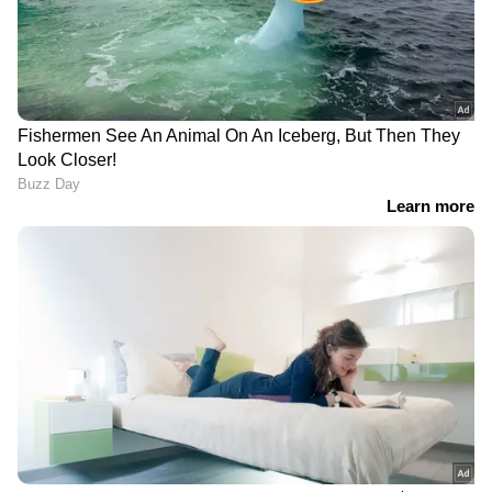
DOWNLOAD APP
കേരളത്തിലെ എല്ലാ വാർത്തകൾ
Kerala
News
അറിയാൻ എപ്പോഴും ഏഷ്യാനെറ്റ്
ന്യൂസ് വാർത്തകൾ.
Malayalam News
തത്സമയ അപ്‌ഡേറ്റുകളും ആഴത്തിലുള്ള
വിശകലനവും സമഗ്രമായ റിപ്പോർട്ടിംഗും —
എല്ലാം ഒരൊറ്റ സ്ഥലത്ത്. ഏത് സമയത്തും,
എവിടെയും വിശ്വസനീയമായ വാർത്തകൾ
ലഭിക്കാൻ
Asianet News Malayalam