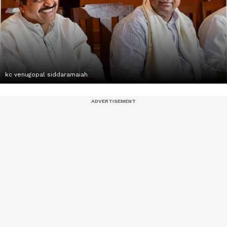
kc venugopal siddaramaiah