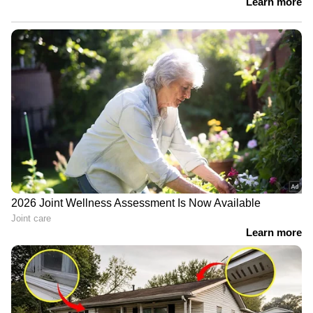
കാണാം