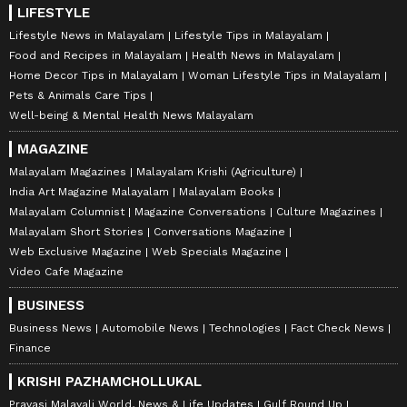
LIFESTYLE
Lifestyle News in Malayalam
Lifestyle Tips in Malayalam
Food and Recipes in Malayalam
Health News in Malayalam
Home Decor Tips in Malayalam
Woman Lifestyle Tips in Malayalam
Pets & Animals Care Tips
Well-being & Mental Health News Malayalam
MAGAZINE
Malayalam Magazines
Malayalam Krishi (Agriculture)
India Art Magazine Malayalam
Malayalam Books
Malayalam Columnist
Magazine Conversations
Culture Magazines
Malayalam Short Stories
Conversations Magazine
Web Exclusive Magazine
Web Specials Magazine
Video Cafe Magazine
BUSINESS
Business News
Automobile News
Technologies
Fact Check News
Finance
KRISHI PAZHAMCHOLLUKAL
Pravasi Malayali World, News & Life Updates
Gulf Round Up