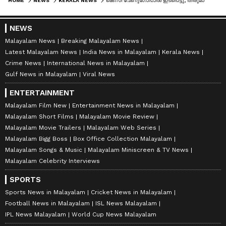
HOME
NEWS
KERALA NEWS
കെസി വേണുഗോപാൽ ഇടപെട്ടു, തീരുമാനമെടുത്ത് കർണാടക സർക്കാർ; ഓണത്തിന് കേരളത്തിലേക്ക് സ്പെഷ്യൽ ബസ് എത്തും
NEWS
Malayalam News
Breaking Malayalam News
Latest Malayalam News
India News in Malayalam
Kerala News
Crime News
International News in Malayalam
Gulf News in Malayalam
Viral News
ENTERTAINMENT
Malayalam Film New
Entertainment News in Malayalam
Malayalam Short Films
Malayalam Movie Review
Malayalam Movie Trailers
Malayalam Web Series
Malayalam Bigg Boss
Box Office Collection Malayalam
Malayalam Songs & Music
Malayalam Miniscreen & TV News
Malayalam Celebrity Interviews
SPORTS
Sports News in Malayalam
Cricket News in Malayalam
Football News in Malayalam
ISL News Malayalam
IPL News Malayalam
World Cup News Malayalam