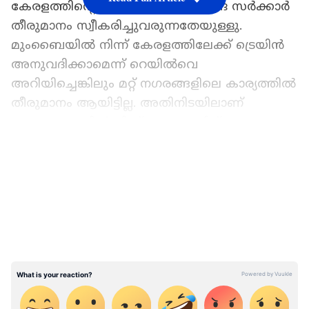
കേരളത്തിന്‍റെ ആവശ്യത്തിൽ കേന്ദ്ര സർക്കാർ
തീരുമാനം സ്വീകരിച്ചുവരുന്നതേയുള്ളു.
മുംബൈയിൽ നിന്ന് കേരളത്തിലേക്ക് ട്രെയിൻ
അനുവദിക്കാമെന്ന് റെയിൽവെ
അറിയിച്ചെങ്കിലും മറ്റ് നഗരങ്ങളിലെ കാര്യത്തിൽ
തീരുമാനം ആയിട്ടില്ല. അതിനിടയിലാണ്
ബെംഗളുരുവിൽ നിന്ന് കേരളത്തിന് മറ്റൊരു
ആശ്വാസ വാർത്ത എത്തുന്നത്. എ ഐ സി സി
LATEST VIDEOS
ജനറൽ സെക്രട്ടറി കെ സി വേണുഗോപാൽ എം
പിയുടെ ഇടപെടലിലാണ് ഓണക്കാലത്ത്
ബാംഗ്ലൂരിൽ നിന്ന് കേരളത്തിലെത്താൻ
കാത്തിരിക്കുന്ന മലയാളികൾക്ക് ആശ്വാസ
വാർത്ത എത്തുന്നത്.
കർണാടക ആർ ടി സി ബാംഗ്ലൂരിൽ നിന്നും
ആലപ്പുഴയിലേക്ക് രണ്ട് സ്പെഷ്യൽ എ സി