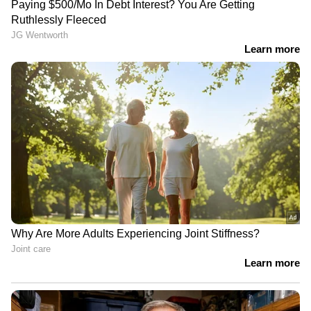
ഇന്നും സതീശൻ അനുകൂല പ്രകടനങ്ങൾ
ഇന്നും സതീശൻ അനുകൂല പ്രകടനങ്ങൾ
വിവിധ ജില്ലകളിൽ നടക്കും. പ്രകടനങ്ങളും
സാമൂഹ്യ മാധ്യമങ്ങളിലെ പ്രചരണവും
തങ്ങളുടെ അറിവോടെ അല്ലെന്ന് സതീശൻ
വിഭാഗം പറയുന്നു. എന്നാൽ പ്രകടനങ്ങൾ
ആസൂത്രിതമെന്ന് കെസി വിഭാഗം വാദിക്കുന്നു.
സതീശന്റേത് ഹൈക്കമാൻഡിനെ
സമ്മർദ്ദതിലാക്കാനുളള ശ്രമമെന്ന് കെസി
വിഭാഗം പറയുന്നു. വിഡി സതീശനെ
മുഖ്യമന്ത്രിയാക്കണമെന്ന് ആവശ്യപ്പെട്ട് കൊച്ചി
നെട്ടൂരിൽ ഇന്നലെ വൈകീട്ട് തുടങ്ങിയ പരസ്യ