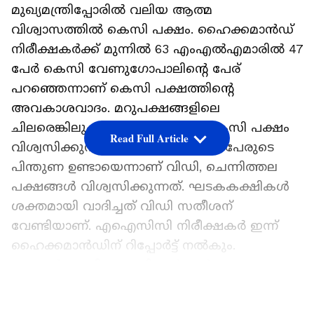
മുഖ്യമന്ത്രിപ്പോരിൽ വലിയ ആത്മ
വിശ്വാസത്തിൽ കെസി പക്ഷം. ഹൈക്കമാൻഡ്
നിരീക്ഷകർക്ക് മുന്നിൽ 63 എംഎൽഎമാരിൽ 47
പേർ കെസി വേണുഗോപാലിന്റെ പേര്
പറഞ്ഞെന്നാണ് കെസി പക്ഷത്തിന്‍റെ
അവകാശവാദം. മറുപക്ഷങ്ങളിലെ
ചിലരെങ്കിലും കൂറുമാറി എന്നും കെസി പക്ഷം
Read Full Article
വിശ്വസിക്കുന്നു. എന്നാൽ, 20ലേറെ പേരുടെ
പിന്തുണ ഉണ്ടായെന്നാണ് വിഡി, ചെന്നിത്തല
പക്ഷങ്ങൾ വിശ്വസിക്കുന്നത്. ഘടകകക്ഷികൾ
ശക്തമായി വാദിച്ചത് വിഡി സതീശന്
വേണ്ടിയാണ്. എഐസിസി നിരീക്ഷകർ ഇന്ന്
ഹൈക്കമാൻഡിന് റിപ്പോർട്ട് നൽകും.
രാഹുൽഗാന്ധിയും മല്ലികാർജുൻ
ഖര്‍ഗെയുമായി നിരീക്ഷകർ കൂടിക്കാഴ്ച നടത്തി
LATEST VIDEOS
സാഹചര്യം ധരിപ്പിക്കും.