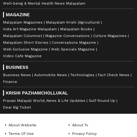
Well-being & Mental Health News Malayalam
MAGAZINE
Malayalam Magazines
Malayalam Krishi (Agriculture)
India Art Magazine Malayalam
Malayalam Books
Malayalam Columnist
Magazine Conversations
Culture Magazines
Malayalam Short Stories
Conversations Magazine
Web Exclusive Magazine
Web Specials Magazine
Video Cafe Magazine
BUSINESS
Business News
Automobile News
Technologies
Fact Check News
Finance
KRISHI PAZHAMCHOLLUKAL
Pravasi Malayali World, News & Life Updates
Gulf Round Up
Dear Big Ticket
About Website
About Tv
Terms Of Use
Privacy Policy