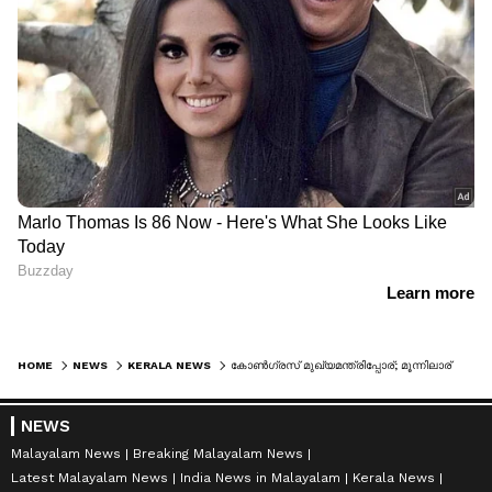
HOME
NEWS
KERALA NEWS
കോൺഗ്രസ് മുഖ്യമന്ത്രിപ്പോര്; മൂന്നിലാര് മുന്നിൽ? തലയെണ്ണലിൽ കെസി പക്ഷം കൂടുതൽ, ഘടക കക്ഷികള്‍ വാദിച്ചത് സതീശനായി; അവസാനിക്കാതെ ഫ്ലക്സ് യുദ്ധം
NEWS
Malayalam News
Breaking Malayalam News
Latest Malayalam News
India News in Malayalam
Kerala News