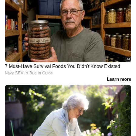
പ്രതിഷേധം, രാത്രിയായതോടെ
സംസ്ഥാനത്തിന്റെ പല ഭാഗത്തും അരങ്ങേറി.
കോഴിക്കോട് കുറ്റ്യാടിയിൽ വി.ഡി സതീശനായി
പ്രകടനമുണ്ടായി. പടനയിച്ച പടനായകൻ നാട്
നയിക്കട്ടെ എന്ന ഫ്ലക്സുമായാണ് പ്രകടനം.
ഇടുക്കിയിലും വി ഡി സതീശനായി പ്രകടനം
നടന്നു. തൊടുപുഴയിൽ യൂത്ത് കോൺഗ്രസ്‌
പ്രവത്തകർ പ്രകടനവുമായി നിരത്തിലിറങ്ങി. വി
ഡി സതീശനായി കൊല്ലം പൻമനയിൽ
രാത്രിയിലും പ്രവർത്തകർ തെരുവിലിറങ്ങി.
കായംകുളത്തും പ്രകടനം അരങ്ങേറി. വിഡി
സതീശനെ മുഖ്യമന്ത്രി ആക്കണമെന്നാവശ്യപ്പെട്ട്
കോഴിക്കോട് അത്തോളിയിലും പ്രകടനം നടന്നു.
യുവജന സംഘടന പ്രവർത്തകരാണ് തെരുവിൽ
ഇറങ്ങിയത്.