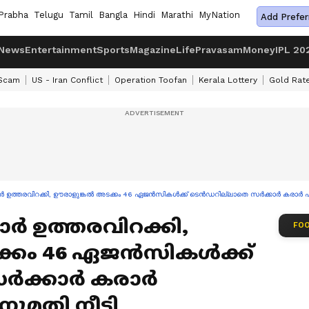
Prabha
Telugu
Tamil
Bangla
Hindi
Marathi
MyNation
Add Prefer
News
Entertainment
Sports
Magazine
Life
Pravasam
Money
IPL 20
 Scam
US - Iran Conflict
Operation Toofan
Kerala Lottery
Gold Rat
 ഉത്തരവിറക്കി, ഊരാളുങ്കൽ അടക്കം 46 ഏജൻസികൾക്ക് ടെൻഡറില്ലാതെ സർക്കാർ കരാർ എടു
ർ ഉത്തരവിറക്കി,
FOO
്കം 46 ഏജൻസികൾക്ക്
സർക്കാർ കരാർ
മതി നീട്ടി