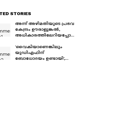
TED STORIES
അന്ന് അഴിമതിയുടെ പ്രഭവ
കേന്ദ്രം ഊരാളുങ്കൽ,
അധികാരത്തിലേറിയപ്പോ
ൾ എല്ലാം വിഴുങ്ങി;
ഊരാളുങ്കലിലും
'വൈകിയാണെങ്കിലും
യുഡിഎഫിന്റെ യൂടേൺ
യുഡിഎഫിന്
ബോധോദയം ഉണ്ടായി',
ഊരാളുങ്കലിൽ
യുഡിഎഫിന്‍റെ യു
ടേണിനെ സ്വാഗതം ചെയ്ത്
വാസവൻ; 'സഹകരണ
മേഖലയ്ക്ക് ഊരാളുങ്കൽ
അഭിമാനം'