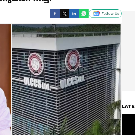
Follow Us
LATE