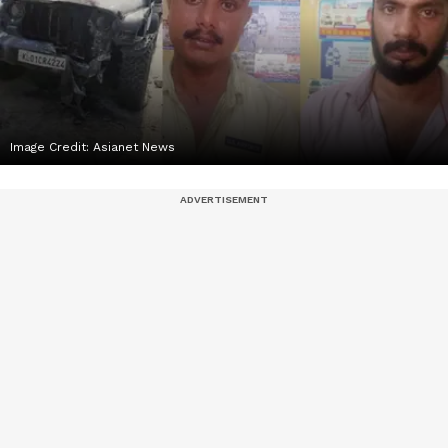
Image Credit:
Asianet News