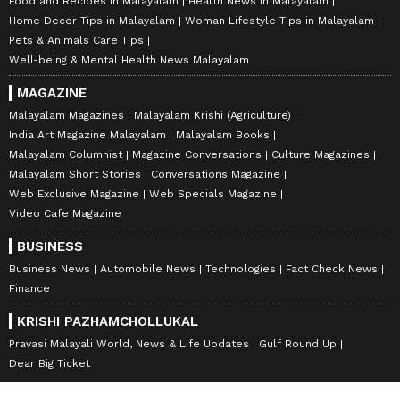
Food and Recipes in Malayalam
Health News in Malayalam
Home Decor Tips in Malayalam
Woman Lifestyle Tips in Malayalam
Pets & Animals Care Tips
Well-being & Mental Health News Malayalam
MAGAZINE
Malayalam Magazines
Malayalam Krishi (Agriculture)
India Art Magazine Malayalam
Malayalam Books
Malayalam Columnist
Magazine Conversations
Culture Magazines
Malayalam Short Stories
Conversations Magazine
Web Exclusive Magazine
Web Specials Magazine
Video Cafe Magazine
BUSINESS
Business News
Automobile News
Technologies
Fact Check News
Finance
KRISHI PAZHAMCHOLLUKAL
Pravasi Malayali World, News & Life Updates
Gulf Round Up
Dear Big Ticket