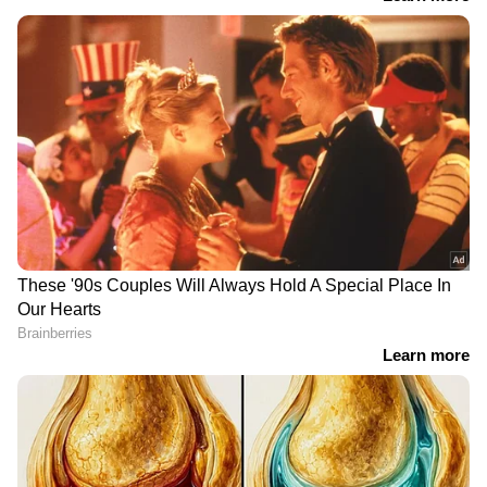
RECOMMENDED STORIES
വിഴിഞ്ഞം തുറമുഖ ഓഹരി
'പോർട്ട് സിറ്റി
കൈമാറ്റ വിവാദം:
കേരളത്തിന്റെ സ്വപ്ന
പ്രതികരണവുമായി സ്ഥലം
പദ്ധതി'; നികുതി കൂട്ടി
എംപി ശശി തരൂർ
ഖജനാവ്
നിറയ്ക്കാനില്ലെന്ന്
മുഖ്യമന്ത്രി വി.ഡി. സതീശൻ