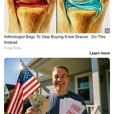
വിഴിഞ്ഞം ഓഹരി
അറബിക്കടലിൽ ന്യൂനമർദ്ദ
കൈമാറ്റം: അദാനി
പാത്തി, ബംഗാൾ
വിഷയത്തില്‍
ഉൾക്കടലിൽ
കോണ്‍ഗ്രസില്‍ ഭിന്നത,
ന്യൂനമർദ്ദവും; അടുത്ത 3
കടുത്ത നടപടി
മണിക്കൂറിൽ കേരളത്തിലെ
വേണമെന്ന് കെ സി പക്ഷം
എല്ലാ ജില്ലകളിലും മഴയും
ശക്തമായ കാറ്റും