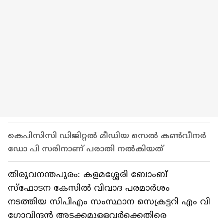
കെപിസിസി ഡിജിറ്റൽ മീഡിയ സെൽ കൺവീനർ
ഡോ പി സരിനാണ് പരാതി നൽകിയത്
തിരുവനന്തപുരം: കളമശ്ശേരി ബോംബ്
സ്ഫോടന കേസിൽ വിവാദ പരമാർശം
നടത്തിയ സിപിഎം സംസ്ഥാന സെക്രട്ടറി എം വി
ഗോവിന്ദൻ അടക്കമുള്ളവർക്കെതിരെ