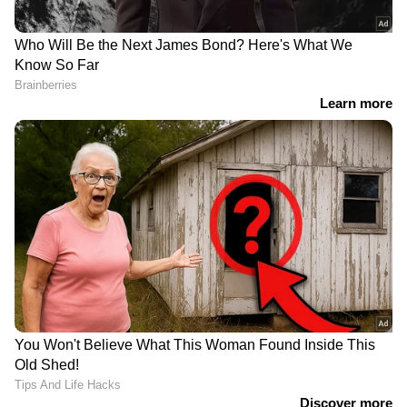
DOWNLOAD APP
RECOMMENDED STORIES
സ്കൂളുകൾക്കും
കള്ളൻ വിജയൻ‍
കോളേജുകൾക്കും ഇന്ന്
ലേഖനമില്ല; വിഎസിൻ്റെ
അവധി;
ഓർമക്കുറിപ്പുമായുള്ള
സർവകലാശാലകളിലെ
ദേശാഭിമാനി വാരാന്തപ്പതിപ്പ്
പരീക്ഷകളിൽ മാറ്റമില്ല,
പുറത്തിറങ്ങി