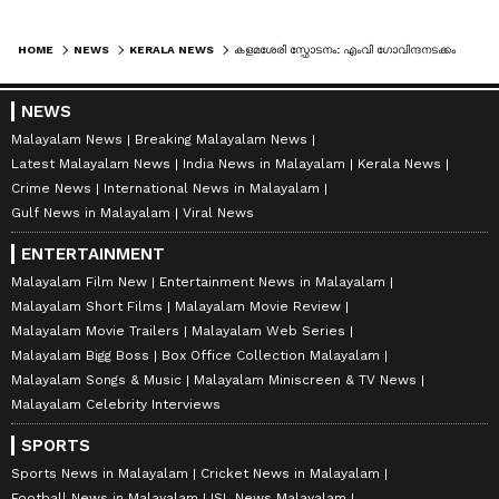
HOME
NEWS
KERALA NEWS
കളമശേരി സ്ഫോടനം: എംവി ഗോവിന്ദനടക്കം നാല് പേർക്കെതിരെ പൊലീസിൽ പരാതി നൽകി കെപിസിസി
NEWS
Malayalam News
Breaking Malayalam News
Latest Malayalam News
India News in Malayalam
Kerala News
Crime News
International News in Malayalam
Gulf News in Malayalam
Viral News
ENTERTAINMENT
Malayalam Film New
Entertainment News in Malayalam
Malayalam Short Films
Malayalam Movie Review
Malayalam Movie Trailers
Malayalam Web Series
Malayalam Bigg Boss
Box Office Collection Malayalam
Malayalam Songs & Music
Malayalam Miniscreen & TV News
Malayalam Celebrity Interviews
SPORTS
Sports News in Malayalam
Cricket News in Malayalam
Football News in Malayalam
ISL News Malayalam