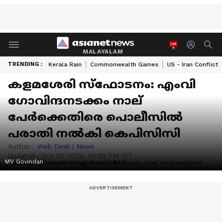
MALAYALAM
TRENDING :
Kerala Rain
Commonwealth Games
US - Iran Conflict
കളമശേരി സ്ഫോടനം: എംവി
ഗോവിന്ദനടക്കം നാല്
പേർക്കെതിരെ പൊലീസിൽ
പരാതി നൽകി കെപിസിസി
Author :
Web Desk
|
News
Updated :
Oct 30 2023, 06:55 PM IST
MV Govindan