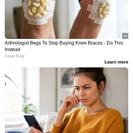
LATEST VIDEOS
ഫരീദാബാദില്‍ സ്‌കൂള്‍
വരാന്തയില്‍ അധ്യാപികയെ
കുത്തിക്കൊന്നു | Faridabad | Crime
News
വിവാഹത്തിന് നിർബന്ധിച്ചു;
വാക്കുതർക്കത്തിന് പിന്നാലെ
നൃത്ത അധ്യാപികയെ കഴുത്തു
ഞെരിച്ച് കൊലപ്പെടുത്തി