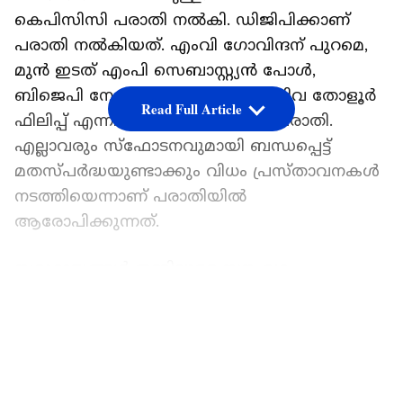
കെപിസിസി പരാതി നൽകി. ഡിജിപിക്കാണ്
പരാതി നൽകിയത്. എംവി ഗോവിന്ദന് പുറമെ,
മുൻ ഇടത് എംപി സെബാസ്റ്റ്യൻ പോൾ,
ബിജെപി നേതാവ് സന്ദീപ് വാര്യർ, റിവ തോളൂർ
Read Full Article
ഫിലിപ്പ് എന്നിവർക്കെതിരെയാണ് പരാതി.
എല്ലാവരും സ്ഫോടനവുമായി ബന്ധപ്പെട്ട്
മതസ്പർദ്ധയുണ്ടാക്കും വിധം പ്രസ്താവനകൾ
നടത്തിയെന്നാണ് പരാതിയിൽ
ആരോപിക്കുന്നത്.
സമുദായങ്ങൾ തമ്മിലുള്ള സൗഹൃദം
തകരാതിരിക്കാൻ ഇവർക്കെതിരെ നടപടി
LATEST VIDEOS
അത്യാവശ്യമാണെന്ന് പരാതിയിൽ
ചൂണ്ടിക്കാട്ടിയിട്ടുണ്ട്. പൊതുപ്രവർത്തകർ
സമൂഹത്തിന് നന്മയും നേരായ വഴിയും
കാണിക്കേണ്ടവരാണ്. എന്നാൽ മനപ്പൂർവ്വവും