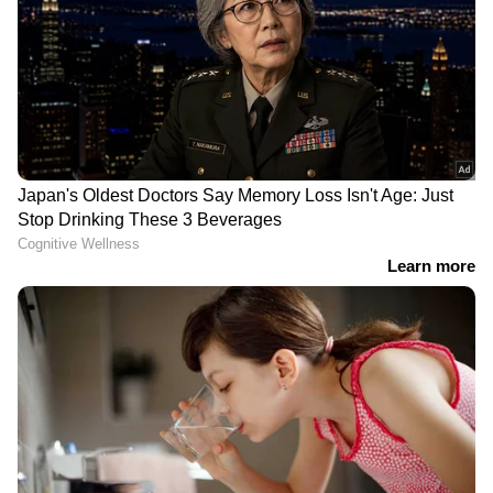
DOWNLOAD APP
കേരളത്തിലെ എല്ലാ വാർത്തകൾ
Kerala
News
അറിയാൻ എപ്പോഴും ഏഷ്യാനെറ്റ്
ന്യൂസ് വാർത്തകൾ.
Malayalam News
തത്സമയ അപ്‌ഡേറ്റുകളും ആഴത്തിലുള്ള
വിശകലനവും സമഗ്രമായ റിപ്പോർട്ടിംഗും —
എല്ലാം ഒരൊറ്റ സ്ഥലത്ത്. ഏത് സമയത്തും,
എവിടെയും വിശ്വസനീയമായ വാർത്തകൾ
ലഭിക്കാൻ
Asianet News Malayalam