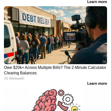
ശബരിമലയിലെ നെയ്യ്
അർജുൻ ആയങ്കിയെ
അഴിമതിക്കേസ് ക്രൈം
വെടിവെയ്ക്കാനൊന്നും
ബ്രാഞ്ചിന് വിടും,
ആഭ്യന്തരവകുപ്പ് നിർദേശം
ഭക്തജനങ്ങളുടെ കാശ്
നൽകിയിട്ടില്ലെന്ന് മന്ത്രി
കട്ട ഒരാളെപ്പോലും
രമേശ് ചെന്നിത്തല; ​​
സർക്കാർ വെറുതെ
'ഗുണ്ടകൾ പലതും പറയും,
വിടില്ലെന്ന് ദേവസ്വം മന്ത്രി
നോക്കാം'
ജെൻസികളെ കേൾക്കാൻ
അർജ്ജുൻ
കോൺ​ഗ്രസിനായോ എന്ന്
ആയങ്കിയുമായി ബന്ധം; 5
പരിശോധിക്കണം; സംവാദ
പേർ തിരുവനന്തപുരത്ത്