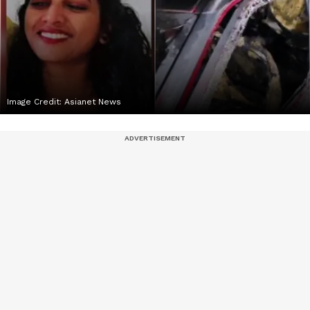
Image Credit:
Asianet News