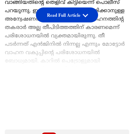
വാങ്ങിയതിന്‍റെ തെളിവ് കിട്ടിയെന്ന് പൊലീസ്
പറയുന്നു. ഇതാരാണെന്ന് സ്ഥിരീകരിക്കാനുള്ള
Read Full Article
അന്വേഷണത്തിലാണ് പൊലീസ്. വാഹനത്തിൻ്റ
തകരാർ അല്ല തീപിടിത്തത്തിന് കാരണമെന്ന്
പരിശോധനയിൽ വ്യക്തമായിരുന്നു. തീ
പടർന്നത് എൻജിനിൽ നിന്നല്ല എന്നും മോട്ടോർ
വാഹന വകുപ്പിൻ്റെ പരിശോധനയിൽ
ബോധ്യമായി. കാറിൽ പെട്രോളുമായി
പോകവേയായിരുന്നു തീപിടിത്തമെന്നാണ്
സൂചന.
LATEST VIDEOS
സോനയും ഭർത്താവ് രജിൻ ലാലും തമ്മിൽ
പ്രശ്നങ്ങൾ ഉണ്ടായിരുന്നുവെന്ന് പൊലീസ്
പറയുന്നു. അപകടം നടന്ന ദിവസം സോന
ബന്ധുവിന്‍റെ വീട്ടിലായിരുന്നു. അന്ന് പുറത്തു
പോയ സോന എന്തെല്ലാം കാര്യങ്ങൾ