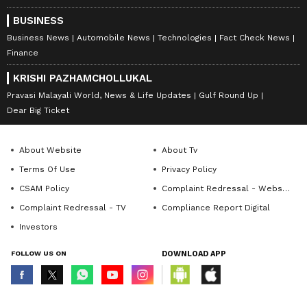
BUSINESS
Business News
Automobile News
Technologies
Fact Check News
Finance
KRISHI PAZHAMCHOLLUKAL
Pravasi Malayali World, News & Life Updates
Gulf Round Up
Dear Big Ticket
About Website
About Tv
Terms Of Use
Privacy Policy
CSAM Policy
Complaint Redressal - Website
Complaint Redressal - TV
Compliance Report Digital
Investors
FOLLOW US ON
DOWNLOAD APP
© Copyright 2026 Asianxt Digital Technologies Private Limited (Formerly