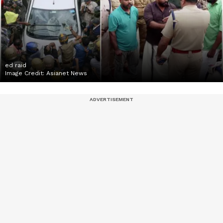
ed raid
Image Credit:
Asianet News