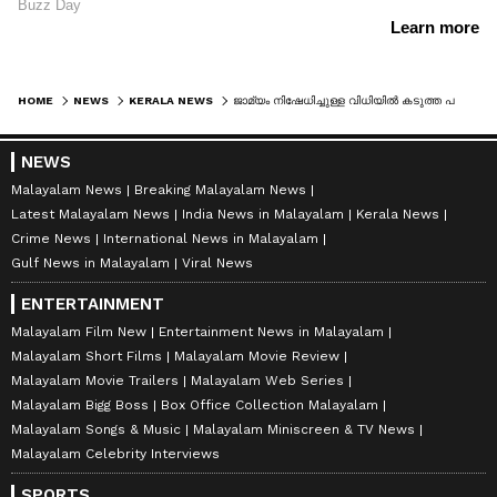
HOME
NEWS
KERALA NEWS
ജാമ്യം നിഷേധിച്ചുള്ള വിധിയിൽ കടുത്ത പരാമർശങ്ങൾ, പ്രതികളെ പുറത്തു വിട്ടാൽ ഇ ഡി ഉദ്യോഗസ്ഥരുടെ ജീവന് ഭീഷണി
NEWS
Malayalam News
Breaking Malayalam News
Latest Malayalam News
India News in Malayalam
Kerala News
Crime News
International News in Malayalam
Gulf News in Malayalam
Viral News
ENTERTAINMENT
Malayalam Film New
Entertainment News in Malayalam
Malayalam Short Films
Malayalam Movie Review
Malayalam Movie Trailers
Malayalam Web Series
Malayalam Bigg Boss
Box Office Collection Malayalam
Malayalam Songs & Music
Malayalam Miniscreen & TV News
Malayalam Celebrity Interviews
SPORTS