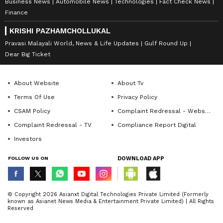
Business News
Automobile News
Technologies
Fact Check News
Finance
KRISHI PAZHAMCHOLLUKAL
Pravasi Malayali World, News & Life Updates
Gulf Round Up
Dear Big Ticket
About Website
About Tv
Terms Of Use
Privacy Policy
CSAM Policy
Complaint Redressal - Website
Complaint Redressal - TV
Compliance Report Digital
Investors
FOLLOW US ON
DOWNLOAD APP
© Copyright 2026 Asianxt Digital Technologies Private Limited (Formerly
known as Asianet News Media & Entertainment Private Limited) | All Rights
Reserved