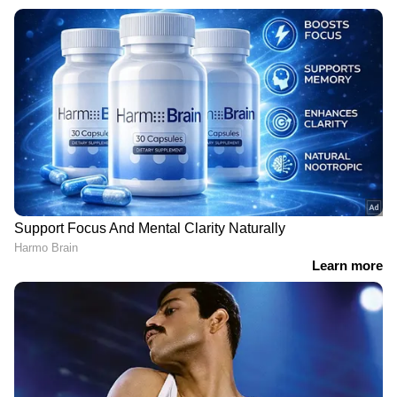
റെയ്ഡ്. റെയ്ഡ് കഴിഞ്ഞ് ഉദ്യോഗസ്ഥർ
പുറത്തേക്ക് മടങ്ങിയ വാഹനങ്ങൾ വളഞ്ഞ
സി.പി.എം, ഡിവൈഎഫ്ഐ, എസ്എഫ്ഐ
പ്രവർത്തകർ കല്ലുകൾ, ഇഷ്ടികകൾ,
മരക്കഷ്ണങ്ങൾ (കുരവടികൾ) എന്നിവ
ഉപയോഗിച്ച് കാറുകൾ
ആക്രമിക്കുകയായിരുന്നു.
DOWNLOAD APP
RECOMMENDED STORIES