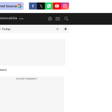
red Source
utomobile
e Today
്തരവ്