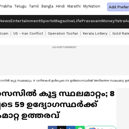
Prabha
Telugu
Tamil
Bangla
Hindi
Marathi
MyNation
Add Prefer
News
Entertainment
Sports
Magazine
Life
Pravasam
Money
Yatra
A
 Scam
US - Iran Conflict
Operation Toofan
Kerala Lottery
Gold Rat
ിൽ കൂട്ട സ്ഥലമാറ്റം; 8 വനിതകൾ ഉൾപ്പെടെ 59 ഉദ്യോഗസ്ഥര്‍ക്ക് അടിയന്തര സ്ഥലംമാറ്റ ഉത
സിൽ കൂട്ട സ്ഥലമാറ്റം; 8
 59 ഉദ്യോഗസ്ഥര്‍ക്ക്
ാറ്റ ഉത്തരവ്