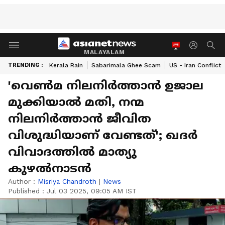
MALAYALAM
TRENDING :
Kerala Rain
Sabarimala Ghee Scam
US - Iran Conflict
'വെൺമ നിലനിർത്താൻ ഉജാല
മുക്കിയാൽ മതി, നന്മ
നിലനിർത്താൻ ജീവിത
വിശുദ്ധിയാണ് വേണ്ടത്'; ഖദ‌‌ർ
വിവാദത്തിൽ മാത്യു
കുഴൽനാടൻ
Author :
Misriya Chandroth
|
News
Published :
Jul 03 2025, 09:05 AM IST