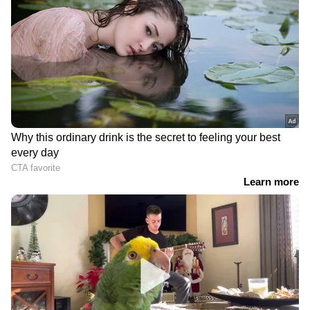
DOWNLOAD APP
കേരളത്തിലെ എല്ലാ വാർത്തകൾ
Kerala
News
അറിയാൻ എപ്പോഴും ഏഷ്യാനെറ്റ്
ന്യൂസ് വാർത്തകൾ.
Malayalam News
തത്സമയ അപ്‌ഡേറ്റുകളും ആഴത്തിലുള്ള
വിശകലനവും സമഗ്രമായ റിപ്പോർട്ടിംഗും —
എല്ലാം ഒരൊറ്റ സ്ഥലത്ത്. ഏത് സമയത്തും,
എവിടെയും വിശ്വസനീയമായ വാർത്തകൾ
ലഭിക്കാൻ
Asianet News Malayalam