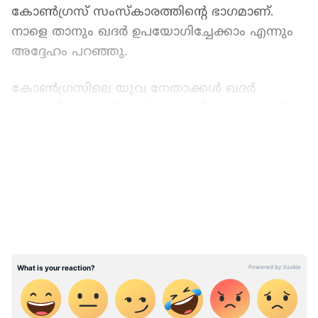
കോൺഗ്രസ് സംസ്കാരത്തിന്‍റെ ഭാഗമാണ്.
നാളെ താനും ഖദർ ഉപയോഗിച്ചേക്കാം എന്നും
അദ്ദേഹം പറഞ്ഞു.
കോൺഗ്രസിലെ യുവ നേതാക്കൾ ഖദർ
ഉപേക്ഷിക്കുന്നതിനെതിരെ മുതിർന്ന നേതാവ്
അജയ് തറയിലാണ് ഫേസ്ബുക്കിലൂടെ
LATEST VIDEOS
രംഗത്തെത്തിയത്. തുടര്‍ന്ന് വിഷയത്തില്‍ പല
തരത്തിലുള്ള അഭിപ്രായങ്ങളാണ് ഉയര്‍ന്നു
വരുന്നത്. വസ്ത്രധാരണത്തിൽ പുതിയ തലമുറ
കോൺഗ്രസുകാർ ഡിവൈഎഫ്ഐയെ
അനുകരിക്കാൻ ശ്രമിക്കുക ആണെന്നാണ്
ഫെയ്സ്ബുക്കിലൂടെ അജയ് തറയിൽ
വിമർശനം ഉന്നയിച്ചത്. വിഷയം
ചര്‍ച്ചയായപ്പോൾ ഖദർ വസ്ത്രങ്ങൾ
പ്രതിനിധാനം ചെയ്യുന്ന രാഷ്ട്രീയത്തെ