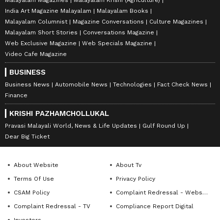
Malayalam Magazines
Malayalam Krishi (Agriculture)
India Art Magazine Malayalam
Malayalam Books
Malayalam Columnist
Magazine Conversations
Culture Magazines
Malayalam Short Stories
Conversations Magazine
Web Exclusive Magazine
Web Specials Magazine
Video Cafe Magazine
BUSINESS
Business News
Automobile News
Technologies
Fact Check News
Finance
KRISHI PAZHAMCHOLLUKAL
Pravasi Malayali World, News & Life Updates
Gulf Round Up
Dear Big Ticket
About Website
About Tv
Terms Of Use
Privacy Policy
CSAM Policy
Complaint Redressal - Website
Complaint Redressal - TV
Compliance Report Digital